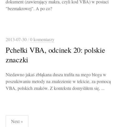
dokument (zawierający makra, czyli kod VBA) w postaci
"bezmakrowej". A po co?
2013-07-30
/
0 komentarzy
Pchełki VBA, odcinek 20: polskie
znaczki
Niedawno jakaś zbłąkana dusza trafiła na mego bloga w
poszukiwaniu metody na znalezienie w tekście, za pomocą
VBA, polskich znaków. Z kontekstu domyśliłem się, ...
Stronicowanie
Next »