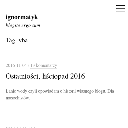
ME
ignormatyk
Skip
to
blogito ergo sum
content
Tag:
vba
2016-11-04
/
13 komentarzy
Ostatniości, liściopad 2016
Lanie wody czyli opowiadam o historii własnego blogu. Dla
masochistów.