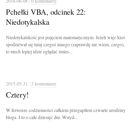
2016-06-08
/
0 komentarzy
Pchełki VBA, odcinek 22:
Niedotykalska
Niedotykalskość jest pojęciem matematycznym. Jeżeli więc ktoś
spodziewał się tutaj czegoś innego (zaprawdę nie wiem, czego),
to niech lepiej idzie oglądać śmies...
2015-05-31
/
2 komentarze
Cztery!
W ferworze codzienności całkiem przegapiłem czwarte urodziny
bloga. I to o całe dziesięć dni. Wstyd...