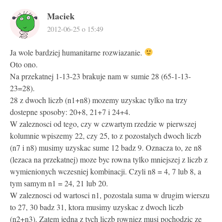
Maciek
2012-06-25 o 15:49
Ja wole bardziej humanitarne rozwiazanie.
Oto ono.
Na przekatnej 1-13-23 brakuje nam w sumie 28 (65-1-13-
23=28).
28 z dwoch liczb (n1+n8) mozemy uzyskac tylko na trzy
dostepne sposoby: 20+8, 21+7 i 24+4.
W zaleznosci od tego, czy w czwartym rzedzie w pierwszej
kolumnie wpiszemy 22, czy 25, to z pozostalych dwoch liczb
(n7 i n8) musimy uzyskac sume 12 badz 9. Oznacza to, ze n8
(lezaca na przekatnej) moze byc rowna tylko mniejszej z liczb z
wymienionych wczesniej kombinacji. Czyli n8 = 4, 7 lub 8, a
tym samym n1 = 24, 21 lub 20.
W zaleznosci od wartosci n1, pozostala suma w drugim wierszu
to 27, 30 badz 31, ktora musimy uzyskac z dwoch liczb
(n2+n3). Zatem jedna z tych liczb rowniez musi pochodzic ze