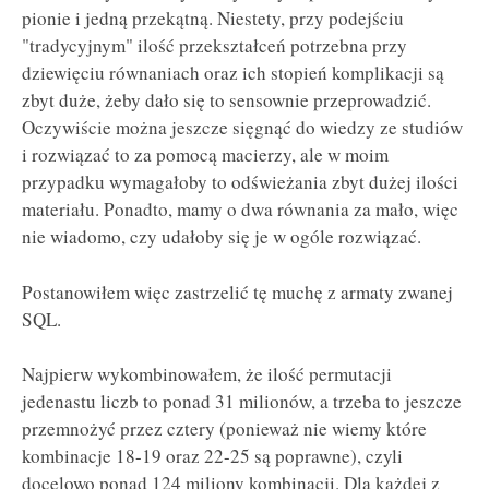
pionie i jedną przekątną. Niestety, przy podejściu
"tradycyjnym" ilość przekształceń potrzebna przy
dziewięciu równaniach oraz ich stopień komplikacji są
zbyt duże, żeby dało się to sensownie przeprowadzić.
Oczywiście można jeszcze sięgnąć do wiedzy ze studiów
i rozwiązać to za pomocą macierzy, ale w moim
przypadku wymagałoby to odświeżania zbyt dużej ilości
materiału. Ponadto, mamy o dwa równania za mało, więc
nie wiadomo, czy udałoby się je w ogóle rozwiązać.
Postanowiłem więc zastrzelić tę muchę z armaty zwanej
SQL.
Najpierw wykombinowałem, że ilość permutacji
jedenastu liczb to ponad 31 milionów, a trzeba to jeszcze
przemnożyć przez cztery (ponieważ nie wiemy które
kombinacje 18-19 oraz 22-25 są poprawne), czyli
docelowo ponad 124 miliony kombinacji. Dla każdej z