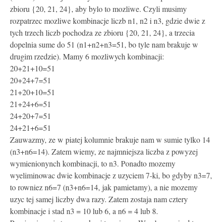
zbioru {20, 21, 24}, aby bylo to mozliwe. Czyli musimy
rozpatrzec mozliwe kombinacje liczb n1, n2 i n3, gdzie dwie z
tych trzech liczb pochodza ze zbioru {20, 21, 24}, a trzecia
dopelnia sume do 51 (n1+n2+n3=51, bo tyle nam brakuje w
drugim rzedzie). Mamy 6 mozliwych kombinacji:
20+21+10=51
20+24+7=51
21+20+10=51
21+24+6=51
24+20+7=51
24+21+6=51
Zauwazmy, ze w piatej kolumnie brakuje nam w sumie tylko 14
(n3+n6=14). Zatem wiemy, ze najmniejsza liczba z powyzej
wymienionynch kombinacji, to n3. Ponadto mozemy
wyeliminowac dwie kombinacje z uzyciem 7-ki, bo gdyby n3=7,
to rowniez n6=7 (n3+n6=14, jak pamietamy), a nie mozemy
uzyc tej samej liczby dwa razy. Zatem zostaja nam cztery
kombinacje i stad n3 = 10 lub 6, a n6 = 4 lub 8.