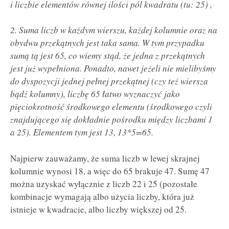
i liczbie elementów równej ilości pól kwadratu (tu: 25) ,
2. Suma liczb w każdym wierszu, każdej kolumnie oraz na
obydwu przekątnych jest taka sama. W tym przypadku
sumą tą jest 65, co wiemy stąd, że jedna z przekątnych
jest już wypełniona. Ponadto, nawet jeżeli nie mielibyśmy
do dyspozycji jednej pełnej przekątnej (czy też wiersza
bądź kolumny), liczbę 65 łatwo wyznaczyć jako
pięciokrotność środkowego elementu (środkowego czyli
znajdującego się dokładnie pośrodku między liczbami 1
a 25). Elementem tym jest 13, 13*5=65.
Najpierw zauważamy, że suma liczb w lewej skrajnej
kolumnie wynosi 18, a więc do 65 brakuje 47. Sumę 47
można uzyskać wyłącznie z liczb 22 i 25 (pozostałe
kombinacje wymagają albo użycia liczby, która już
istnieje w kwadracie, albo liczby większej od 25.