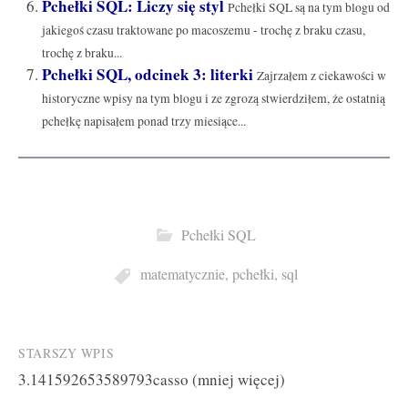
Pchełki SQL: Liczy się styl
Pchełki SQL są na tym blogu od
jakiegoś czasu traktowane po macoszemu - trochę z braku czasu,
trochę z braku...
Pchełki SQL, odcinek 3: literki
Zajrzałem z ciekawości w
historyczne wpisy na tym blogu i ze zgrozą stwierdziłem, że ostatnią
pchełkę napisałem ponad trzy miesiące...
Pchełki SQL
matematycznie
,
pchełki
,
sql
Post
STARSZY WPIS
3.141592653589793casso (mniej więcej)
navigation