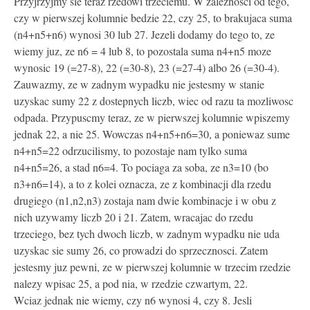
Przyjrzyjmy sie teraz rzedowi trzeciemu. W zaleznosci od tego,
czy w pierwszej kolumnie bedzie 22, czy 25, to brakujaca suma
(n4+n5+n6) wynosi 30 lub 27. Jezeli dodamy do tego to, ze
wiemy juz, ze n6 = 4 lub 8, to pozostala suma n4+n5 moze
wynosic 19 (=27-8), 22 (=30-8), 23 (=27-4) albo 26 (=30-4).
Zauwazmy, ze w zadnym wypadku nie jestesmy w stanie
uzyskac sumy 22 z dostepnych liczb, wiec od razu ta mozliwosc
odpada. Przypuscmy teraz, ze w pierwszej kolumnie wpiszemy
jednak 22, a nie 25. Wowczas n4+n5+n6=30, a poniewaz sume
n4+n5=22 odrzucilismy, to pozostaje nam tylko suma
n4+n5=26, a stad n6=4. To pociaga za soba, ze n3=10 (bo
n3+n6=14), a to z kolei oznacza, ze z kombinacji dla rzedu
drugiego (n1,n2,n3) zostaja nam dwie kombinacje i w obu z
nich uzywamy liczb 20 i 21. Zatem, wracajac do rzedu
trzeciego, bez tych dwoch liczb, w zadnym wypadku nie uda
uzyskac sie sumy 26, co prowadzi do sprzecznosci. Zatem
jestesmy juz pewni, ze w pierwszej kolumnie w trzecim rzedzie
nalezy wpisac 25, a pod nia, w rzedzie czwartym, 22.
Wciaz jednak nie wiemy, czy n6 wynosi 4, czy 8. Jesli