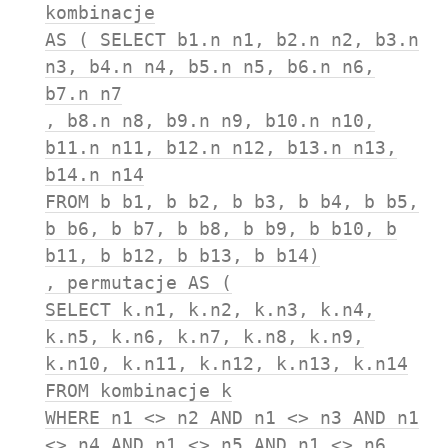
kombinacje
AS ( SELECT b1.n n1, b2.n n2, b3.n
n3, b4.n n4, b5.n n5, b6.n n6,
b7.n n7
, b8.n n8, b9.n n9, b10.n n10,
b11.n n11, b12.n n12, b13.n n13,
b14.n n14
FROM b b1, b b2, b b3, b b4, b b5,
b b6, b b7, b b8, b b9, b b10, b
b11, b b12, b b13, b b14)
, permutacje AS (
SELECT k.n1, k.n2, k.n3, k.n4,
k.n5, k.n6, k.n7, k.n8, k.n9,
k.n10, k.n11, k.n12, k.n13, k.n14
FROM kombinacje k
WHERE n1 <> n2 AND n1 <> n3 AND n1
<> n4 AND n1 <> n5 AND n1 <> n6