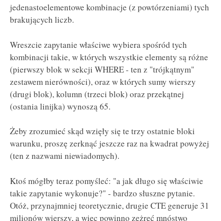
jedenastoelementowe kombinacje (z powtórzeniami) tych
brakujących liczb.
Wreszcie zapytanie właściwe wybiera spośród tych
kombinacji takie, w których wszystkie elementy są różne
(pierwszy blok w sekcji WHERE - ten z "trójkątnym"
zestawem nierówności), oraz w których sumy wierszy
(drugi blok), kolumn (trzeci blok) oraz przekątnej
(ostania linijka) wynoszą 65.
Żeby zrozumieć skąd wzięły się te trzy ostatnie bloki
warunku, proszę zerknąć jeszcze raz na kwadrat powyżej
(ten z nazwami niewiadomych).
Ktoś mógłby teraz pomyśleć: "a jak długo się właściwie
takie zapytanie wykonuje?" - bardzo słuszne pytanie.
Otóż, przynajmniej teoretycznie, drugie CTE generuje 31
milionów wierszy, a więc powinno zeżreć mnóstwo