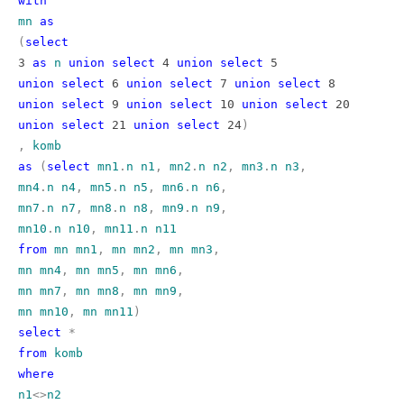
with
mn
as
(
select
3
as
n
union
select
4
union
select
5
union
select
6
union
select
7
union
select
8
union
select
9
union
select
10
union
select
20
union
select
21
union
select
24
)
,
komb
as
(
select
mn1
.
n
n1
,
mn2
.
n
n2
,
mn3
.
n
n3
,
mn4
.
n
n4
,
mn5
.
n
n5
,
mn6
.
n
n6
,
mn7
.
n
n7
,
mn8
.
n
n8
,
mn9
.
n
n9
,
mn10
.
n
n10
,
mn11
.
n
n11
from
mn
mn1
,
mn
mn2
,
mn
mn3
,
mn
mn4
,
mn
mn5
,
mn
mn6
,
mn
mn7
,
mn
mn8
,
mn
mn9
,
mn
mn10
,
mn
mn11
)
select
*
from
komb
where
n1
<>
n2