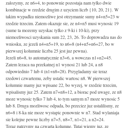
zalozymy, ze n6=4, to ponownie pozostaja nam tylko dwie
kombinacje w rzedzie drugim z uzyciem liczb {10, 20, 21}. W
takim wypadku niemozliwe jest otrzymanie sumy n4+n5=23 w
rzedzie trzecim. Zatem okazuje sie, ze n4+n5 musi wynosic 19
(sume ta mozemy uzyskac tylko z 9-ki i 10-ki), przy
niemozliwosci uzyskania sum 22, 23, 26. To doprowadza nas do
wniosku, ze jezeli n4+n5=19, to n6=8 (n4+n5+n6=27, bo w
pierwszej kolumnie liczba 25 jest juz pewna).
Jezeli n6=8, to automatycznie n3=6, a wowczas n1+n2=45.
Zatem lezaca na przekatnej n1 wynosi 21 lub 24, a n8
odpowiednio 7 lub 4 (n1+n8=28). Przygladamy sie teraz
rzedowi czwartemu, zeby ustalic wartosc n8. W pierwszej
kolumnie mamy juz wpisane 22, bo wyzej, w rzedzie trzecim,
wpisalismy juz 25. Zatem n7+n8=12, a biorac pod uwage, ze n8
moze wynosic tylko 7 lub 4, to tym samym n7 moze wynosic 5
lub 8. Druga mozliwosc odpada, bo przeciez juz ustalilismy, ze
n6=8 i 8-ka nie moze wystapic ponownie w n7. Stad wylaniaja
sie kolejne pewne liczby n7=5, n8=7, n1=21, a n2=24.
Teraz patrzymy na czwarta kolumne. Tutaj wiemy juz, ze