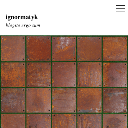
ME
ignormatyk
Skip
to
blogito ergo sum
content