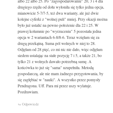
albo 22 albo 25. Po "zagospodarowaniu" 20, 3 i 4 dla
drugiego rzędu od dołu wyłoniła się tylko jedna opcja,
mianowicie 5-7/7-5, też dwa warianty, ale już dwie
kolejne cyferki z "wolnej puli" mniej. Przy okazji można
było już ustalić na pewno położenie dla 22 i 25. W
prawej kolumnie po "wyrzuceniu" 5 pozostała jedna
opcja w 2 wariantach 6-8/8-6. Teraz wzięłam się za
drugą przekątną. Suma pól wolnych w niej to 28.
Odjęłam od 28 pięć, co mi nic nie dało, więc odjęłam
siedem ustalając na stałe pozycję 7 i 5, a także 21, bo
tylko 21 z wolnych dawało potrzebną sumę. A
końcówka to już się "sama" uzupełniła. Metodą
gospodarczą, ale nie mam żadnego przygotowania, by
się zagłębiać w "nauki". A wszystko przez pomysły
Pendragona. Uff. Para mi przez uszy wylatuje.
Pozdrawiam.
Odpowiedz