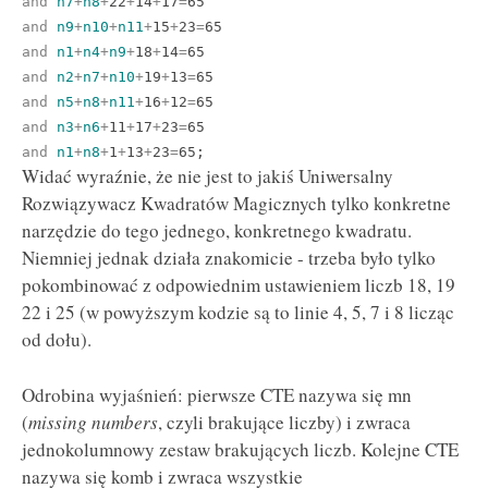
and
n7
+
n8
+
22
+
14
+
17
=
65
and
n9
+
n10
+
n11
+
15
+
23
=
65
and
n1
+
n4
+
n9
+
18
+
14
=
65
and
n2
+
n7
+
n10
+
19
+
13
=
65
and
n5
+
n8
+
n11
+
16
+
12
=
65
and
n3
+
n6
+
11
+
17
+
23
=
65
and
n1
+
n8
+
1
+
13
+
23
=
65;
Widać wyraźnie, że nie jest to jakiś Uniwersalny
Rozwiązywacz Kwadratów Magicznych tylko konkretne
narzędzie do tego jednego, konkretnego kwadratu.
Niemniej jednak działa znakomicie - trzeba było tylko
pokombinować z odpowiednim ustawieniem liczb 18, 19
22 i 25 (w powyższym kodzie są to linie 4, 5, 7 i 8 licząc
od dołu).
Odrobina wyjaśnień: pierwsze CTE nazywa się mn
(
missing numbers
, czyli brakujące liczby) i zwraca
jednokolumnowy zestaw brakujących liczb. Kolejne CTE
nazywa się komb i zwraca wszystkie