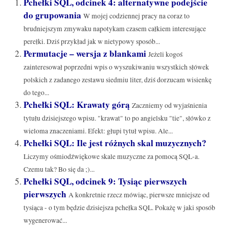
Pchełki SQL, odcinek 4: alternatywne podejście
do grupowania
W mojej codziennej pracy na coraz to
brudniejszym zmywaku napotykam czasem całkiem interesujące
perełki. Dziś przykład jak w nietypowy sposób...
Permutacje – wersja z blankami
Jeżeli kogoś
zainteresował poprzedni wpis o wyszukiwaniu wszystkich słówek
polskich z zadanego zestawu siedmiu liter, dziś dorzucam wisienkę
do tego...
Pchełki SQL: Krawaty górą
Zaczniemy od wyjaśnienia
tytułu dzisiejszego wpisu. "krawat" to po angielsku "tie", słówko z
wieloma znaczeniami. Efekt: głupi tytuł wpisu. Ale...
Pchełki SQL: Ile jest różnych skal muzycznych?
Liczymy ośmiodźwiękowe skale muzyczne za pomocą SQL-a.
Czemu tak? Bo się da ;)...
Pchełki SQL, odcinek 9: Tysiąc pierwszych
pierwszych
A konkretnie rzecz mówiąc, pierwsze mniejsze od
tysiąca - o tym będzie dzisiejsza pchełka SQL. Pokażę w jaki sposób
wygenerować...