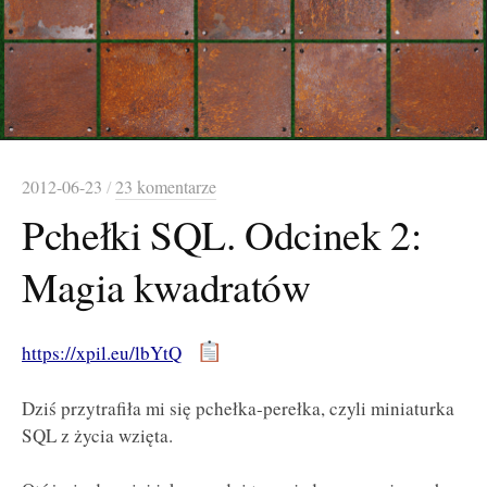
2012-06-23
/
23 komentarze
Pchełki SQL. Odcinek 2:
Magia kwadratów
https://xpil.eu/lbYtQ
Dziś przytrafiła mi się pchełka-perełka, czyli miniaturka
SQL z życia wzięta.