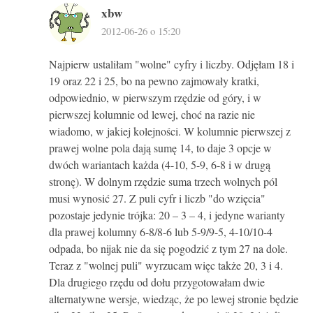
xbw
2012-06-26 o 15:20
Najpierw ustaliłam "wolne" cyfry i liczby. Odjęłam 18 i
19 oraz 22 i 25, bo na pewno zajmowały kratki,
odpowiednio, w pierwszym rzędzie od góry, i w
pierwszej kolumnie od lewej, choć na razie nie
wiadomo, w jakiej kolejności. W kolumnie pierwszej z
prawej wolne pola dają sumę 14, to daje 3 opcje w
dwóch wariantach każda (4-10, 5-9, 6-8 i w drugą
stronę). W dolnym rzędzie suma trzech wolnych pól
musi wynosić 27. Z puli cyfr i liczb "do wzięcia"
pozostaje jedynie trójka: 20 – 3 – 4, i jedyne warianty
dla prawej kolumny 6-8/8-6 lub 5-9/9-5, 4-10/10-4
odpada, bo nijak nie da się pogodzić z tym 27 na dole.
Teraz z "wolnej puli" wyrzucam więc także 20, 3 i 4.
Dla drugiego rzędu od dołu przygotowałam dwie
alternatywne wersje, wiedząc, że po lewej stronie będzie