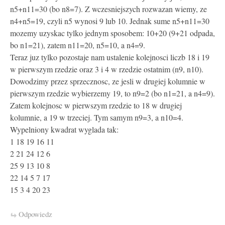
n5+n11=30 (bo n8=7). Z wczesniejszych rozwazan wiemy, ze
n4+n5=19, czyli n5 wynosi 9 lub 10. Jednak sume n5+n11=30
mozemy uzyskac tylko jednym sposobem: 10+20 (9+21 odpada,
bo n1=21), zatem n11=20, n5=10, a n4=9.
Teraz juz tylko pozostaje nam ustalenie kolejnosci liczb 18 i 19
w pierwszym rzedzie oraz 3 i 4 w rzedzie ostatnim (n9, n10).
Dowodzimy przez sprzecznosc, ze jesli w drugiej kolumnie w
pierwszym rzedzie wybierzemy 19, to n9=2 (bo n1=21, a n4=9).
Zatem kolejnosc w pierwszym rzedzie to 18 w drugiej
kolumnie, a 19 w trzeciej. Tym samym n9=3, a n10=4.
Wypelniony kwadrat wyglada tak:
1 18 19 16 11
2 21 24 12 6
25 9 13 10 8
22 14 5 7 17
15 3 4 20 23
Odpowiedz