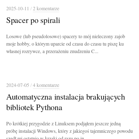
2025-10-11
/
2 komentarze
Spacer po spirali
Losowe (lub pseudolosowe) spacery to mój nieleczony zajob
moje hobby, o którym uparcie od czasu do czasu tu piszę ku
własnej rozrywce, a przerażeniu znudzeniu C...
2024-07-05
/
4 komentarze
Automatyczna instalacja brakujących
bibliotek Pythona
Po krótkiej przygodzie z Linuksem podjąłem jeszcze jedną
próbę instalacji Windows, który z jakiegoś tajemniczego powodu
szedł mi ostatnio w krzaki od razu po in...