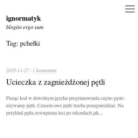
ME
ignormatyk
Skip
to
blogito ergo sum
content
Tag:
pchełki
2025-11-27
/
1 komentarz
Ucieczka z zagnieżdżonej pętli
Pisząc kod w dowolnym języku programowania często gęsto
używamy pętli. Czasem owe pętle trzeba pozagnieżdżać. Na
przykład pętla zewnętrzna leci po rekordach jak...