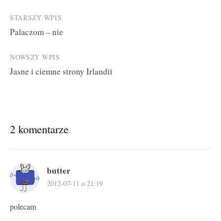
Post
STARSZY WPIS
Palaczom – nie
navigation
NOWSZY WPIS
Jasne i ciemne strony Irlandii
2 komentarze
butter
2012-07-11 o 21:19
polecam