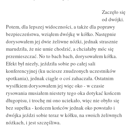
Zaczęło się
od dwójki.
Potem, dla lepszej widoczności, a także dla poprawy
bezpieczeństwa, wziąłem dwójkę w kółko. Następnie
dorysowałem jej dwie żeliwne nóżki, jednak strasznie
marudziła, że nie umie chodzić, a chciałaby móc się
przemieszczać. No to bach bach, dorysowałem kółka.
Efekt był niezły, jeździła sobie po całej sali
konferencyjnej (ku uciesze znudzonych uczestników
spotkania), jednak ciągle o coś zahaczała. Ostatnim
wysiłkiem dorysowałem jej więc oko - w czasie
rysowania musiałem niestety tego oka dotykać końcem
długopisu, i trochę mi ono uciekało, więc nie obyło się
bez supełka - końcem końców jednak oko powstało i
dwójka jeździ sobie teraz w kółku, na swoich żeliwnych
nóżkach, i jest szczęśliwa.