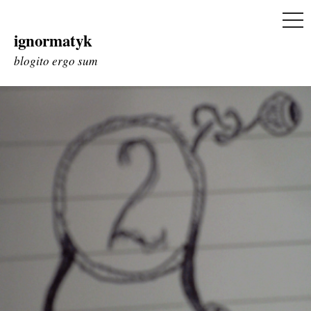
ME
ignormatyk
Skip
to
blogito ergo sum
content