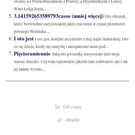
zwarte, a z Piórkoblaszakiem z Prawey, a Dzyndzelkiem z Lewey.
Wnet Lelija kręta,...
3.141592653589793casso (mniej więcej)
Oto obrazek,
który bezwiednie narysowałem jakiś czas temu w czasie przemowy
pewnego Ważniaka....
I oto jest
I oto jest, kolejne arcydzieło z mej stajni malarskiej. Oto
co się dzieje, kiedy się zamyślę i nieopatrznie mam pod...
Pięcioramiennie
Taką oto gwiazdkę narysowało dziś moje
starsze dziecko. Używała wprawdzie jakichś tam szablonów, ale i tak
jej ładnie wyszło....
Od czapy
obrazki