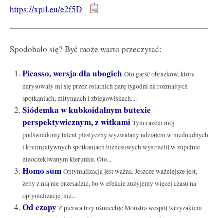
https://xpil.eu/e2f5D
Spodobało się? Być może warto przeczytać:
Picasso, wersja dla ubogich
Oto garść obrazków, które
narysowały mi się przez ostatnich parę tygodni na rozmaitych
spotkaniach, mityngach i zbiegowiskach....
Siódemka w kubkoidalnym butexie
perspektywicznym, z witkami
Tym razem mój
podświadomy talent plastyczny wyzwalany udziałem w niednudnych
i kre(m)atywnych spotkaniach biznesowych wystrzelił w zupełnie
nieoczekiwanym kierunku. Oto...
Homo sum
Optymalizacja jest ważna. Jeszcze ważniejsze jest,
żeby z nią nie przesadzić, bo w efekcie zużyjemy więcej czasu na
optymalizację, niż...
Od czapy
Z pierwa trzy uśmiechłe Monstra wespół Krzyżakiem