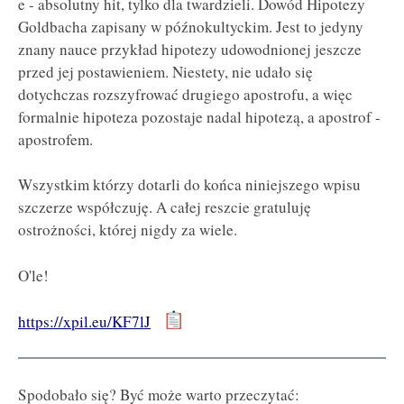
e - absolutny hit, tylko dla twardzieli. Dowód Hipotezy
Goldbacha zapisany w późnokultyckim. Jest to jedyny
znany nauce przykład hipotezy udowodnionej jeszcze
przed jej postawieniem. Niestety, nie udało się
dotychczas rozszyfrować drugiego apostrofu, a więc
formalnie hipoteza pozostaje nadal hipotezą, a apostrof -
apostrofem.
Wszystkim którzy dotarli do końca niniejszego wpisu
szczerze współczuję. A całej reszcie gratuluję
ostrożności, której nigdy za wiele.
O'le!
https://xpil.eu/KF7lJ
Spodobało się? Być może warto przeczytać: