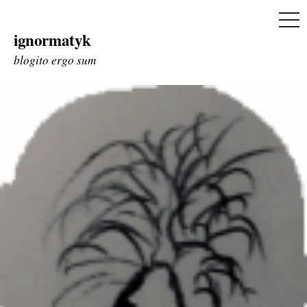
ME
ignormatyk
Skip
to
blogito ergo sum
content