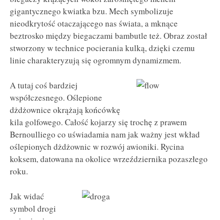
gigantycznego kwiatka bzu. Mech symbolizuje
nieodkrytość otaczającego nas świata, a mknące
beztrosko między biegaczami bambutle też. Obraz został
stworzony w technice pocierania kulką, dzięki czemu
linie charakteryzują się ogromnym dynamizmem.
A tutaj coś bardziej
współczesnego. Oślepione
dżdżownice okrążają końcówkę
kila golfowego. Całość kojarzy się trochę z prawem
Bernoulliego co uświadamia nam jak ważny jest wkład
oślepionych dżdżownic w rozwój awioniki. Rycina
koksem, datowana na okolice wrzeździernika pozaszłego
roku.
Jak widać
symbol drogi