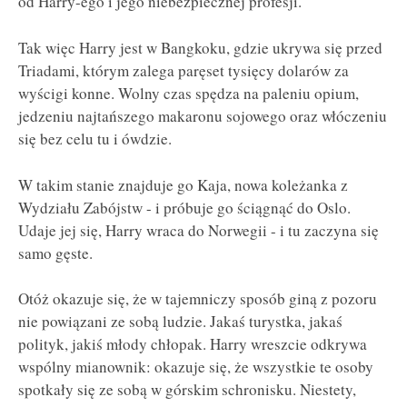
od Harry-ego i jego niebezpiecznej profesji.
Tak więc Harry jest w Bangkoku, gdzie ukrywa się przed
Triadami, którym zalega paręset tysięcy dolarów za
wyścigi konne. Wolny czas spędza na paleniu opium,
jedzeniu najtańszego makaronu sojowego oraz włóczeniu
się bez celu tu i ówdzie.
W takim stanie znajduje go Kaja, nowa koleżanka z
Wydziału Zabójstw - i próbuje go ściągnąć do Oslo.
Udaje jej się, Harry wraca do Norwegii - i tu zaczyna się
samo gęste.
Otóż okazuje się, że w tajemniczy sposób giną z pozoru
nie powiązani ze sobą ludzie. Jakaś turystka, jakaś
polityk, jakiś młody chłopak. Harry wreszcie odkrywa
wspólny mianownik: okazuje się, że wszystkie te osoby
spotkały się ze sobą w górskim schronisku. Niestety,