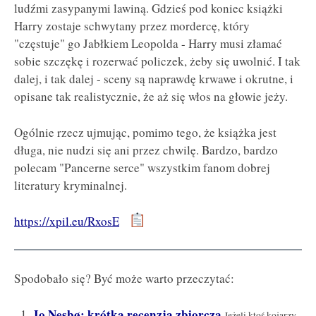
ludźmi zasypanymi lawiną. Gdzieś pod koniec książki
Harry zostaje schwytany przez mordercę, który
"częstuje" go Jabłkiem Leopolda - Harry musi złamać
sobie szczękę i rozerwać policzek, żeby się uwolnić. I tak
dalej, i tak dalej - sceny są naprawdę krwawe i okrutne, i
opisane tak realistycznie, że aż się włos na głowie jeży.
Ogólnie rzecz ujmując, pomimo tego, że książka jest
długa, nie nudzi się ani przez chwilę. Bardzo, bardzo
polecam "Pancerne serce" wszystkim fanom dobrej
literatury kryminalnej.
https://xpil.eu/RxosE
Spodobało się? Być może warto przeczytać:
Jo Nesbø: krótka recenzja zbiorcza
Jeżeli ktoś kojarzy