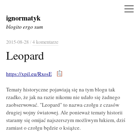
ME
ignormatyk
Skip
to
blogito ergo sum
content
2015-08-28
/
4 komentarze
Leopard
https://xpil.eu/RxosE
Tematy historyczne pojawiają się na tym blogu tak
rzadko, że jak na razie nikomu nie udało się żadnego
zaobserwować. "Leopard" to nazwa czołgu z czasów
drugiej wojny światowej. Ale ponieważ tematy historii
staramy się omijać najszerszym możliwym łukiem, dziś
zamiast o czołgu będzie o książce.