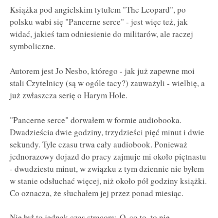
Książka pod angielskim tytułem "The Leopard", po
polsku wabi się "Pancerne serce" - jest więc też, jak
widać, jakieś tam odniesienie do militarów, ale raczej
symboliczne.
Autorem jest Jo Nesbo, którego - jak już zapewne moi
stali Czytelnicy (są w ogóle tacy?) zauważyli - wielbię, a
już zwłaszcza serię o Harym Hole.
"Pancerne serce" dorwałem w formie audiobooka.
Dwadzieścia dwie godziny, trzydzieści pięć minut i dwie
sekundy. Tyle czasu trwa cały audiobook. Ponieważ
jednorazowy dojazd do pracy zajmuje mi około piętnastu
- dwudziestu minut, w związku z tym dziennie nie byłem
w stanie odsłuchać więcej, niż około pół godziny książki.
Co oznacza, że słuchałem jej przez ponad miesiąc.
Nie był to jednak czas stracony. O, co to, to nie.