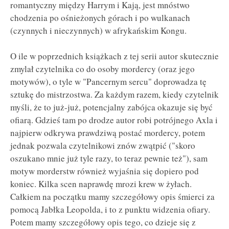
romantyczny między Harrym i Kają, jest mnóstwo
chodzenia po ośnieżonych górach i po wulkanach
(czynnych i nieczynnych) w afrykańskim Kongu.
O ile w poprzednich książkach z tej serii autor skutecznie
zmylał czytelnika co do osoby mordercy (oraz jego
motywów), o tyle w "Pancernym sercu" doprowadza tę
sztukę do mistrzostwa. Za każdym razem, kiedy czytelnik
myśli, że to już-już, potencjalny zabójca okazuje się być
ofiarą. Gdzieś tam po drodze autor robi potrójnego Axla i
najpierw odkrywa prawdziwą postać mordercy, potem
jednak pozwala czytelnikowi znów zwątpić ("skoro
oszukano mnie już tyle razy, to teraz pewnie też"), sam
motyw morderstw również wyjaśnia się dopiero pod
koniec. Kilka scen naprawdę mrozi krew w żyłach.
Całkiem na początku mamy szczegółowy opis śmierci za
pomocą Jabłka Leopolda, i to z punktu widzenia ofiary.
Potem mamy szczegółowy opis tego, co dzieje się z