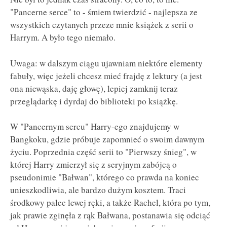
"Pancerne serce" to - śmiem twierdzić - najlepsza ze
wszystkich czytanych przeze mnie książek z serii o
Harrym. A było tego niemało.
Uwaga: w dalszym ciągu ujawniam niektóre elementy
fabuły, więc jeżeli chcesz mieć frajdę z lektury (a jest
ona niewąska, daję głowę), lepiej zamknij teraz
przeglądarkę i dyrdaj do biblioteki po książkę.
W "Pancernym sercu" Harry-ego znajdujemy w
Bangkoku, gdzie próbuje zapomnieć o swoim dawnym
życiu. Poprzednia część serii to "Pierwszy śnieg", w
której Harry zmierzył się z seryjnym zabójcą o
pseudonimie "Bałwan", którego co prawda na koniec
unieszkodliwia, ale bardzo dużym kosztem. Traci
środkowy palec lewej ręki, a także Rachel, która po tym,
jak prawie zginęła z rąk Bałwana, postanawia się odciąć