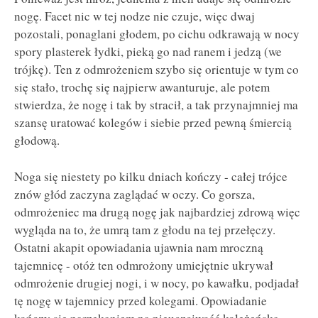
nogę. Facet nic w tej nodze nie czuje, więc dwaj
pozostali, ponaglani głodem, po cichu odkrawają w nocy
spory plasterek łydki, pieką go nad ranem i jedzą (we
trójkę). Ten z odmrożeniem szybo się orientuje w tym co
się stało, trochę się najpierw awanturuje, ale potem
stwierdza, że nogę i tak by stracił, a tak przynajmniej ma
szansę uratować kolegów i siebie przed pewną śmiercią
głodową.
Noga się niestety po kilku dniach kończy - całej trójce
znów głód zaczyna zaglądać w oczy. Co gorsza,
odmrożeniec ma drugą nogę jak najbardziej zdrową więc
wygląda na to, że umrą tam z głodu na tej przełęczy.
Ostatni akapit opowiadania ujawnia nam mroczną
tajemnicę - otóż ten odmrożony umiejętnie ukrywał
odmrożenie drugiej nogi, i w nocy, po kawałku, podjadał
tę nogę w tajemnicy przed kolegami. Opowiadanie