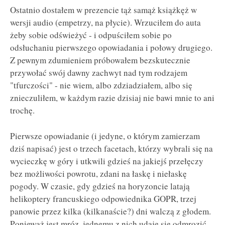
Ostatnio dostałem w prezencie tąż samąż książkęż w
wersji audio (empetrzy, na płycie). Wrzuciłem do auta
żeby sobie odświeżyć - i odpuściłem sobie po
odsłuchaniu pierwszego opowiadania i połowy drugiego.
Z pewnym zdumieniem próbowałem bezskutecznie
przywołać swój dawny zachwyt nad tym rodzajem
"tfurczości" - nie wiem, albo zdziadziałem, albo się
znieczuliłem, w każdym razie dzisiaj nie bawi mnie to ani
trochę.
Pierwsze opowiadanie (i jedyne, o którym zamierzam
dziś napisać) jest o trzech facetach, którzy wybrali się na
wycieczkę w góry i utkwili gdzieś na jakiejś przełęczy
bez możliwości powrotu, zdani na łaskę i niełaskę
pogody. W czasie, gdy gdzieś na horyzoncie latają
helikoptery francuskiego odpowiednika GOPR, trzej
panowie przez kilka (kilkanaście?) dni walczą z głodem.
Ponieważ jest mróz, jednemu z nich udaje się odmrozić