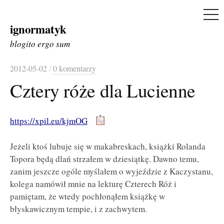
ME
ignormatyk
Skip
to
blogito ergo sum
content
2012-05-02
/
0 komentarzy
Cztery róże dla Lucienne
https://xpil.eu/kjmOG
Jeżeli ktoś lubuje się w makabreskach, książki Rolanda
Topora będą dlań strzałem w dziesiątkę. Dawno temu,
zanim jeszcze ogóle myślałem o wyjeździe z Kaczystanu,
kolega namówił mnie na lekturę Czterech Róż i
pamiętam, że wtedy pochłonąłem książkę w
błyskawicznym tempie, i z zachwytem.