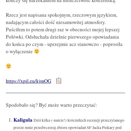
kończy się narzekaniem na nieuczciwość koleżeńską.
Rzecz jest napisana spokojnym, rzeczowym językiem,
nadającym całości dość niesamowitej atmosfery.
Puściłem to potem drugi raz w obecności mojej lepszej
Połówki. Odsłuchała dzielnie pierwszego opowiadania
do końca po czym - uprzejmie acz stanowczo - poprosiła
o wyłączenie
https://xpil.eu/kjmOG
Spodobało się? Być może warto przeczytać:
Kaligula
Dziś kilka (-naście!) króciutkich recenzji przeczytanego
przeze mnie przedwczoraj zbioru opowiadań SF Jacka Piekary pod