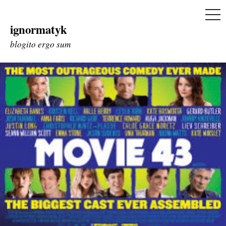
ME
ignormatyk
Skip
to
blogito ergo sum
content