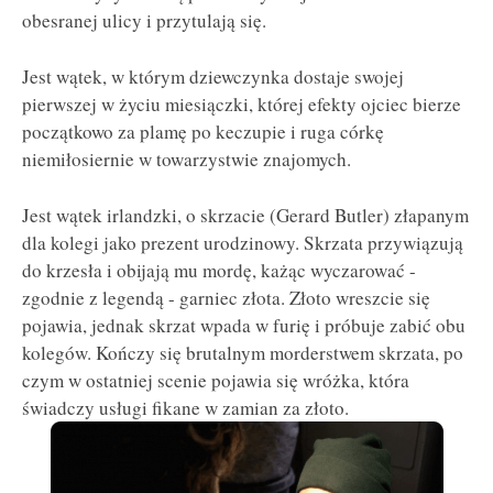
obesranej ulicy i przytulają się.
Jest wątek, w którym dziewczynka dostaje swojej
pierwszej w życiu miesiączki, której efekty ojciec bierze
początkowo za plamę po keczupie i ruga córkę
niemiłosiernie w towarzystwie znajomych.
Jest wątek irlandzki, o skrzacie (Gerard Butler) złapanym
dla kolegi jako prezent urodzinowy. Skrzata przywiązują
do krzesła i obijają mu mordę, każąc wyczarować -
zgodnie z legendą - garniec złota. Złoto wreszcie się
pojawia, jednak skrzat wpada w furię i próbuje zabić obu
kolegów. Kończy się brutalnym morderstwem skrzata, po
czym w ostatniej scenie pojawia się wróżka, która
świadczy usługi fikane w zamian za złoto.