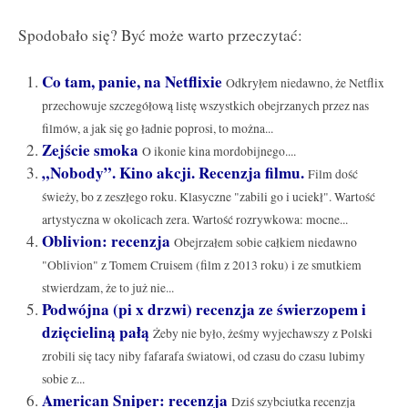
Spodobało się? Być może warto przeczytać:
Co tam, panie, na Netflixie
Odkryłem niedawno, że Netflix
przechowuje szczegółową listę wszystkich obejrzanych przez nas
filmów, a jak się go ładnie poprosi, to można...
Zejście smoka
O ikonie kina mordobijnego....
„Nobody”. Kino akcji. Recenzja filmu.
Film dość
świeży, bo z zeszłego roku. Klasyczne "zabili go i uciekł". Wartość
artystyczna w okolicach zera. Wartość rozrywkowa: mocne...
Oblivion: recenzja
Obejrzałem sobie całkiem niedawno
"Oblivion" z Tomem Cruisem (film z 2013 roku) i ze smutkiem
stwierdzam, że to już nie...
Podwójna (pi x drzwi) recenzja ze świerzopem i
dzięcieliną pałą
Żeby nie było, żeśmy wyjechawszy z Polski
zrobili się tacy niby fafarafa światowi, od czasu do czasu lubimy
sobie z...
American Sniper: recenzja
Dziś szybciutka recenzja