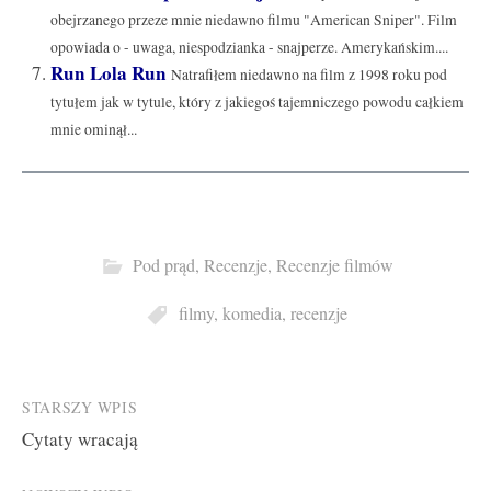
obejrzanego przeze mnie niedawno filmu "American Sniper". Film
opowiada o - uwaga, niespodzianka - snajperze. Amerykańskim....
Run Lola Run
Natrafiłem niedawno na film z 1998 roku pod
tytułem jak w tytule, który z jakiegoś tajemniczego powodu całkiem
mnie ominął...
Pod prąd
,
Recenzje
,
Recenzje filmów
filmy
,
komedia
,
recenzje
Post
STARSZY WPIS
Cytaty wracają
navigation