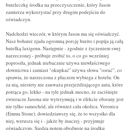
buteleczkę środka na przeczyszczenie, który Jason
zamierza wykorzystać przy drugim podejściu do
oświadczyn.
Nadchodzi wieczór, w którym Jason ma się oświadczyć.
Nasz bohater zjada ogromną porcję burito i popija ją całą
butelką laxigenu. Następnie - zgodnie z życzeniem swej
narzeczonej - próbuje zrobić to, o co go wcześniej
poprosiła, jednak niebacznie używa niewłaściwego
słownictwa i zamiast "okupkać" używa słowa "osrać", co
sprawia, że narzeczona z płaczem wybiega z hotelu. On
za nią, niestety nie zauważa przejeżdżającego auta, które
potrąca go, lekko - na tyle jednak mocno, że zaciśnięte
zwieracze Jasona nie wytrzymują i w efekcie obsrany jest
nie tylko samochód, ale również cała okolica. Veronica
(Emma Stone), dowiedziawszy się, że to wszystko dla
niej, wzrusza się i - jakże by inaczej - przyjmuje
oświadczyny. Siedzą potem obydwoje na środku