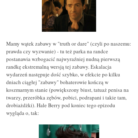
Mamy wątek zabawy w "truth or dare" (czyli po naszemu:
prawda czy wyzwanie) - tu też parka na randce
postanawia wzbogacić najwyraźniej nudną pierwszą
randkę ekstremalną wersją tej zabawy. Eskalacja
wydarzeń następuje dość szybko, w efekcie po kilku
dniach ciągłej "zabawy" bohaterowie kończą w
koszmarnym stanie (powiększony biust, tatuaż penisa na
twarzy, przeróbka zębów, pobici, podrapani i takie tam,
drobiażdżki). Hale Berry pod koniec tego epizodu
wygląda o, tak: