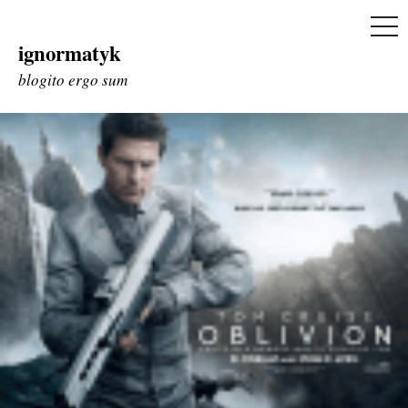
ME
ignormatyk
Skip
to
blogito ergo sum
content