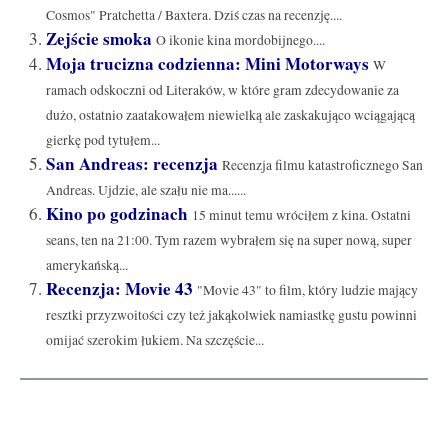
Cosmos" Pratchetta / Baxtera. Dziś czas na recenzję....
Zejście smoka
O ikonie kina mordobijnego....
Moja trucizna codzienna: Mini Motorways
W
ramach odskoczni od Literaków, w które gram zdecydowanie za
dużo, ostatnio zaatakowałem niewielką ale zaskakująco wciągającą
gierkę pod tytułem...
San Andreas: recenzja
Recenzja filmu katastroficznego San
Andreas. Ujdzie, ale szału nie ma......
Kino po godzinach
15 minut temu wróciłem z kina. Ostatni
seans, ten na 21:00. Tym razem wybrałem się na super nową, super
amerykańską...
Recenzja: Movie 43
"Movie 43" to film, który ludzie mający
resztki przyzwoitości czy też jakąkolwiek namiastkę gustu powinni
omijać szerokim łukiem. Na szczęście...