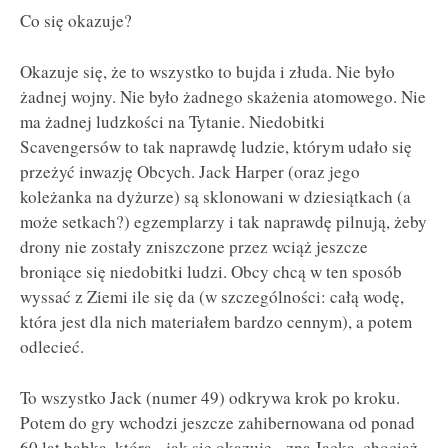
Co się okazuje?
Okazuje się, że to wszystko to bujda i złuda. Nie było
żadnej wojny. Nie było żadnego skażenia atomowego. Nie
ma żadnej ludzkości na Tytanie. Niedobitki
Scavengersów to tak naprawdę ludzie, którym udało się
przeżyć inwazję Obcych. Jack Harper (oraz jego
koleżanka na dyżurze) są sklonowani w dziesiątkach (a
może setkach?) egzemplarzy i tak naprawdę pilnują, żeby
drony nie zostały zniszczone przez wciąż jeszcze
broniące się niedobitki ludzi. Obcy chcą w ten sposób
wyssać z Ziemi ile się da (w szczególności: całą wodę,
która jest dla nich materiałem bardzo cennym), a potem
odlecieć.
To wszystko Jack (numer 49) odkrywa krok po kroku.
Potem do gry wchodzi jeszcze zahibernowana od ponad
60 lat babka, która - jak się okazuje - zna Jacka, chociaż