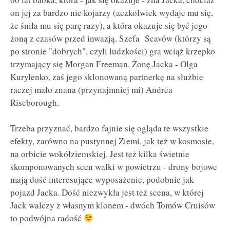
on jej za bardzo nie kojarzy (aczkolwiek wydaje mu się,
że śniła mu się parę razy), a która okazuje się być jego
żoną z czasów przed inwazją. Szefa Scavów (którzy są
po stronie "dobrych", czyli ludzkości) gra wciąż krzepko
trzymający się Morgan Freeman. Żonę Jacka - Olga
Kurylenko, zaś jego sklonowaną partnerkę na służbie
raczej mało znana (przynajmniej mi) Andrea
Riseborough.
Trzeba przyznać, bardzo fajnie się ogląda te wszystkie
efekty, zarówno na pustynnej Ziemi, jak też w kosmosie,
na orbicie wokółziemskiej. Jest też kilka świetnie
skomponowanych scen walki w powietrzu - drony bojowe
mają dość interesujące wyposażenie, podobnie jak
pojazd Jacka. Dość niezwykła jest też scena, w której
Jack walczy z własnym klonem - dwóch Tomów Cruisów
to podwójna radość