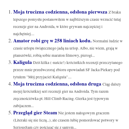
Moja trucizna codzienna, odsłona pierwsza
Z braku
lepszego pomysłu postanowiłem w najbliższym czasie wrzucić tutaj
recenzje gier na Androida, w które grywam najczęściej i
najchętniej....
Amator robi grę w 258 liniach kodu.
Normalni ludzie w
czasie urlopu świątecznego jadą na urlop. Albo, nie wiem, grają w
planszówki, robią sobie maraton filmowy, pierogi...
Kaligula
Dziś kilka (-naście!) króciutkich recenzji przeczytanego
przeze mnie przedwczoraj zbioru opowiadań SF Jacka Piekary pod
tytułem "Mój przyjaciel Kaligula"....
Moja trucizna codzienna, odsłona druga
Ciąg dalszy
mojej króciutkiej seri recenzji gier na Androida. Tym razem
zręcznościówka pt. Hill Climb Racing. Gierka jest typowym
zabijaczem...
Przegląd gier Steam
Nie jestem nałogowym graczem
(Literaki się nie liczą...), ale czasem lubię pomordować potwory w
SeriousSam czy pościgać się z samym...