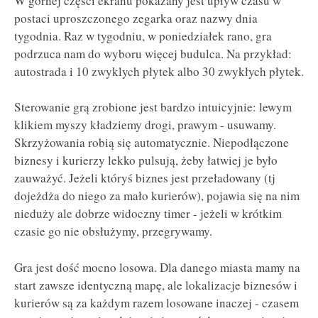
W górnej części ekranu pokazany jest upływ czasu w
postaci uproszczonego zegarka oraz nazwy dnia
tygodnia. Raz w tygodniu, w poniedziałek rano, gra
podrzuca nam do wyboru więcej budulca. Na przykład:
autostrada i 10 zwyklych płytek albo 30 zwykłych płytek.
Sterowanie grą zrobione jest bardzo intuicyjnie: lewym
klikiem myszy kładziemy drogi, prawym - usuwamy.
Skrzyżowania robią się automatycznie. Niepodłączone
biznesy i kurierzy lekko pulsują, żeby łatwiej je było
zauważyć. Jeżeli któryś biznes jest przeładowany (tj
dojeżdża do niego za mało kurierów), pojawia się na nim
nieduży ale dobrze widoczny timer - jeżeli w krótkim
czasie go nie obsłużymy, przegrywamy.
Gra jest dość mocno losowa. Dla danego miasta mamy na
start zawsze identyczną mapę, ale lokalizacje biznesów i
kurierów są za każdym razem losowane inaczej - czasem