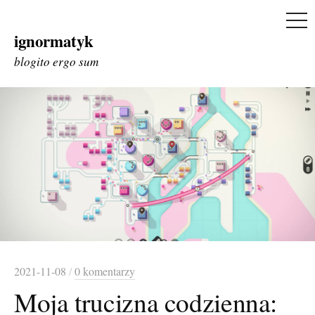
ME
ignormatyk
Skip
to
blogito ergo sum
content
2021-11-08
/
0 komentarzy
Moja trucizna codzienna: