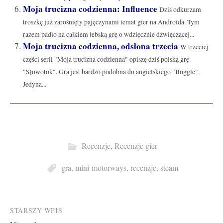
Moja trucizna codzienna: Influence
Dziś odkurzam
troszkę już zarośnięty pajęczynami temat gier na Androida. Tym
razem padło na całkiem łebską grę o wdzięcznie dźwięczącej...
Moja trucizna codzienna, odsłona trzecia
W trzeciej
części serii "Moja trucizna codzienna" opiszę dziś polską grę
"Słowotok". Gra jest bardzo podobna do angielskiego "Boggle".
Jedyna...
Recenzje
,
Recenzje gier
gra
,
mini-motorways
,
recenzje
,
steam
Post
STARSZY WPIS