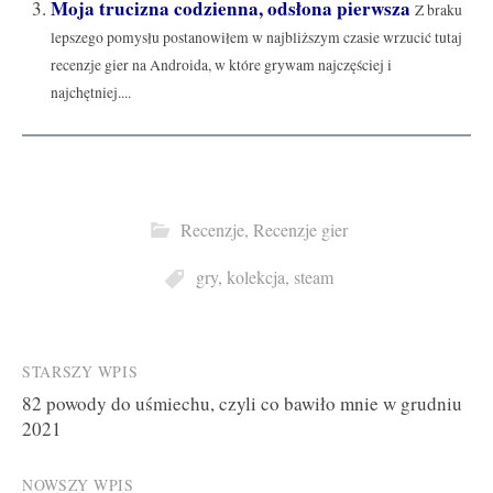
Moja trucizna codzienna, odsłona pierwsza
Z braku
lepszego pomysłu postanowiłem w najbliższym czasie wrzucić tutaj
recenzje gier na Androida, w które grywam najczęściej i
najchętniej....
Recenzje
,
Recenzje gier
gry
,
kolekcja
,
steam
Post
STARSZY WPIS
82 powody do uśmiechu, czyli co bawiło mnie w grudniu
navigation
2021
NOWSZY WPIS