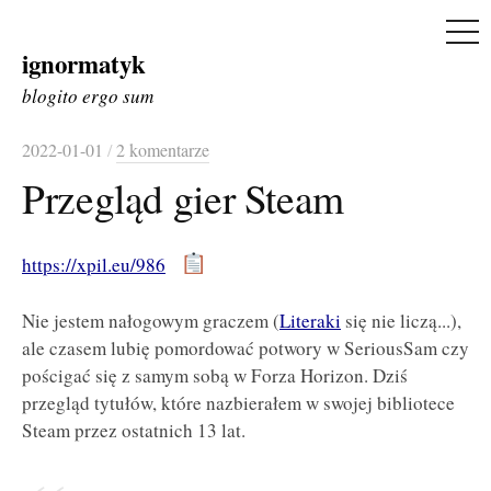
ME
ignormatyk
Skip
to
blogito ergo sum
content
2022-01-01
/
2 komentarze
Przegląd gier Steam
https://xpil.eu/986
Nie jestem nałogowym graczem (
Literaki
się nie liczą...),
ale czasem lubię pomordować potwory w SeriousSam czy
pościgać się z samym sobą w Forza Horizon. Dziś
przegląd tytułów, które nazbierałem w swojej bibliotece
Steam przez ostatnich 13 lat.