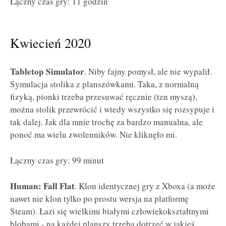
Łączny czas gry: 11 godzin
Kwiecień 2020
Tabletop Simulator
. Niby fajny pomysł, ale nie wypalił.
Symulacja stolika z planszówkami. Taka, z normalną
fizyką, pionki trzeba przesuwać ręcznie (tzn myszą),
można stolik przewrócić i wtedy wszystko się rozsypuje i
tak dalej. Jak dla mnie trochę za bardzo manualna, ale
ponoć ma wielu zwolenników. Nie kliknęło mi.
Łączny czas gry: 99 minut
Human: Fall Flat
. Klon identycznej gry z Xboxa (a może
nawet nie klon tylko po prostu wersja na platformę
Steam). Łazi się wielkimi białymi człowiekokształtnymi
blobami - na każdej planszy trzeba dotrzeć w jakieś