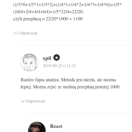
(1/3*0+1/3*1+1/3*2)+(1/4*1+1/4*2+1/4*3+1/4*0))=1/5*
(10/4+2/4+4/4+6/4)=1/5*22/4=22/20,
czyli przepłacą o 22/20*1000 = 1100
Odpowiedz
xpil
2019-09-23 o 11:21
Bardzo fajna analiza. Metoda jest niezła, ale można
lepiej. Można zejść ze średnią przepłatą poniżej 1000.
Odpowiedz
Rzast