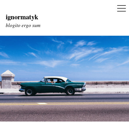
ME
ignormatyk
Skip
to
blogito ergo sum
content