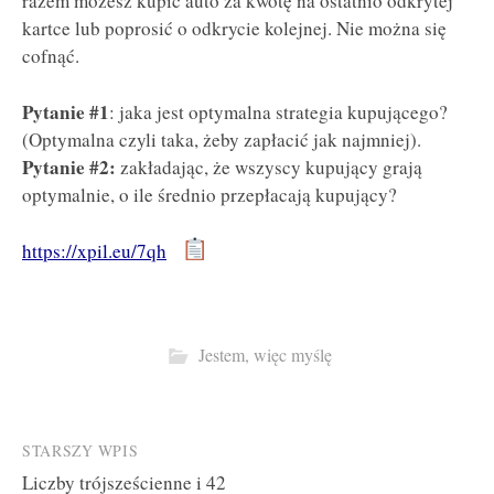
razem możesz kupić auto za kwotę na ostatnio odkrytej
kartce lub poprosić o odkrycie kolejnej. Nie można się
cofnąć.
Pytanie #1
: jaka jest optymalna strategia kupującego?
(Optymalna czyli taka, żeby zapłacić jak najmniej).
Pytanie #2:
zakładając, że wszyscy kupujący grają
optymalnie, o ile średnio przepłacają kupujący?
https://xpil.eu/7qh
Jestem, więc myślę
Post
STARSZY WPIS
Liczby trójsześcienne i 42