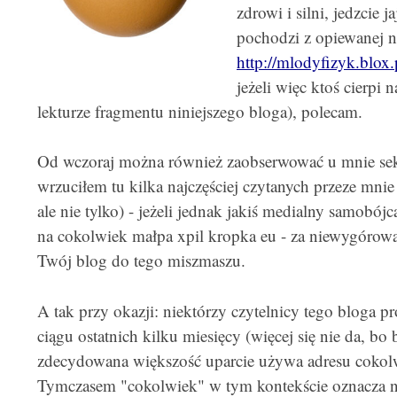
zdrowi i silni, jedzcie ja
pochodzi z opiewanej n
http://mlodyfizyk.blox.
jeżeli więc ktoś cierpi
lekturze fragmentu niniejszego bloga), polecam.
Od wczoraj można również zaobserwować u mnie sekcj
wrzuciłem tu kilka najczęściej czytanych przeze mni
ale nie tylko) - jeżeli jednak jakiś medialny samobójc
na cokolwiek małpa xpil kropka eu - za niewygóro
Twój blog do tego miszmaszu.
A tak przy okazji: niektórzy czytelnicy tego bloga 
ciągu ostatnich kilku miesięcy (więcej się nie da, bo 
zdecydowana większość uparcie używa adresu cokolw
Tymczasem "cokolwiek" w tym kontekście oznacza na