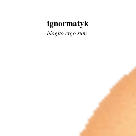
ignormatyk
Skip
to
blogito ergo sum
content