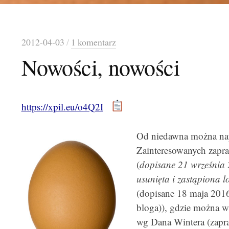
2012-04-03
/
1 komentarz
Nowości, nowości
https://xpil.eu/o4Q2I
Od niedawna można na
Zainteresowanych zapr
(
dopisane 21 września 
usunięta i zastąpiona
(dopisane 18 maja 2016:
bloga)), gdzie można w
wg Dana Wintera (zapr