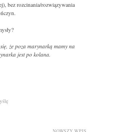
j), bez rozcinania/rozwiązywania
ończyn.
mysły?
 się, że poza marynarką mamy na
rynarka jest po kolana.
yślę
NOWSZY WPIS