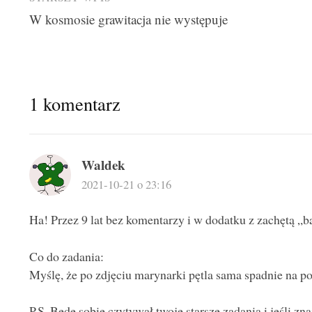
Post
W kosmosie grawitacja nie występuje
navigation
1 komentarz
Waldek
2021-10-21 o 23:16
Ha! Przez 9 lat bez komentarzy i w dodatku z zachętą „
Co do zadania:
Myślę, że po zdjęciu marynarki pętla sama spadnie na po
P.S. Będę sobie czytywał twoje starsze zadania i jeśli 