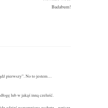
Badabum!
bądź pierwszy”. No to jestem…
dłogę lub w jakąś inną czeluść.
znajdę gdzieś wspomnianą zachętę – wpiszę