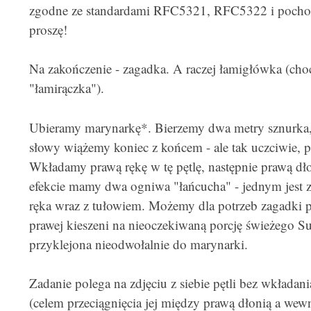
zgodne ze standardami RFC5321, RFC5322 i pocho
proszę!
Na zakończenie - zagadka. A raczej łamigłówka (choc
"łamirączka").
Ubieramy marynarkę*. Bierzemy dwa metry sznurka, 
słowy wiążemy koniec z końcem - ale tak uczciwie, po
Wkładamy prawą rękę w tę pętlę, następnie prawą dł
efekcie mamy dwa ogniwa "łańcucha" - jednym jest z
ręka wraz z tułowiem. Możemy dla potrzeb zagadki pr
prawej kieszeni na nieoczekiwaną porcję świeżego Su
przyklejona nieodwołalnie do marynarki.
Zadanie polega na zdjęciu z siebie pętli bez wkładani
(celem przeciągnięcia jej między prawą dłonią a wewnę