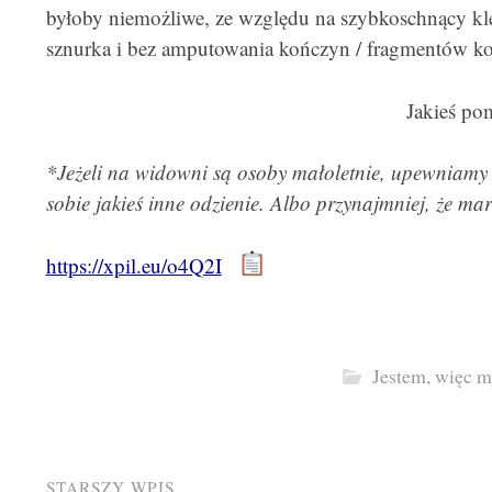
byłoby niemożliwe, ze względu na szybkoschnący kle
sznurka i bez amputowania kończyn / fragmentów k
Jakieś po
*Jeżeli na widowni są osoby małoletnie, upewniamy
sobie jakieś inne odzienie. Albo przynajmniej, że ma
https://xpil.eu/o4Q2I
Jestem, więc m
STARSZY WPIS