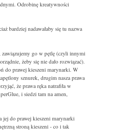
dnymi. Odrobinę kreatywności
iaż bardziej nadawałaby się tu nazwa
zawiązujemy go w pętlę (czyli innymi
rządnie, żeby się nie dało rozwiązać).
oń do prawej kieszeni marynarki. W
apętlony sznurek, drugim nasza prawa
zyjąć, że prawa ręka natrafiła w
perGlue, i siedzi tam na amen,
a jej do prawej kieszeni marynarki
trzną stroną kieszeni - co i tak