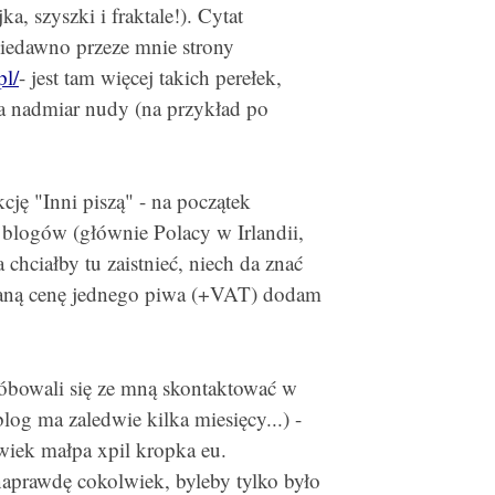
jka, szyszki i fraktale!).
Cytat
iedawno przeze mnie strony
pl/
- jest tam więcej takich perełek,
 na nadmiar nudy (na przykład po
ę "Inni piszą" - na początek
e blogów (głównie Polacy w Irlandii,
a chciałby tu zaistnieć, niech da znać
waną cenę jednego piwa (+VAT) dodam
próbowali się ze mną skontaktować w
blog ma zaledwie kilka miesięcy...) -
iek małpa xpil kropka eu.
prawdę cokolwiek, byleby tylko było