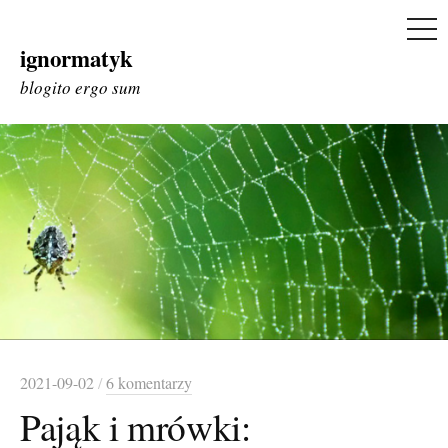
ME
ignormatyk
Skip
to
blogito ergo sum
content
2021-09-02
/
6 komentarzy
Pająk i mrówki: