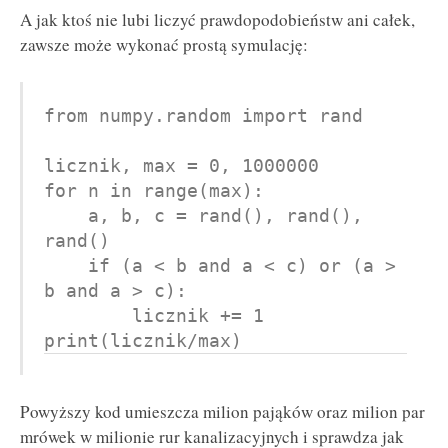
A jak ktoś nie lubi liczyć prawdopodobieństw ani całek,
zawsze może wykonać prostą symulację:
from numpy.random import rand

licznik, max = 0, 1000000

for n in range(max):

    a, b, c = rand(), rand(), 
rand()

    if (a < b and a < c) or (a > 
b and a > c):

        licznik += 1

Powyższy kod umieszcza milion pająków oraz milion par
mrówek w milionie rur kanalizacyjnych i sprawdza jak