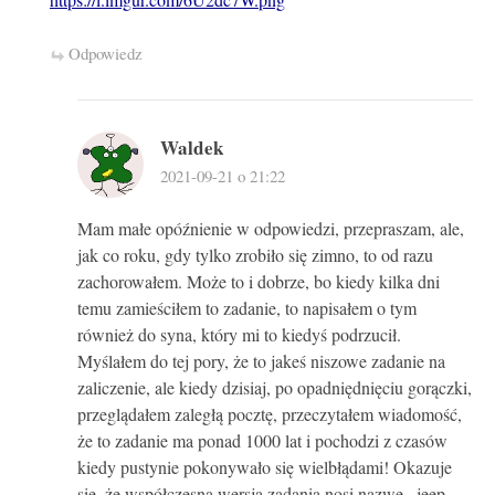
https://i.imgur.com/6U2dc7W.png
Odpowiedz
Waldek
2021-09-21 o 21:22
Mam małe opóźnienie w odpowiedzi, przepraszam, ale,
jak co roku, gdy tylko zrobiło się zimno, to od razu
zachorowałem. Może to i dobrze, bo kiedy kilka dni
temu zamieściłem to zadanie, to napisałem o tym
również do syna, który mi to kiedyś podrzucił.
Myślałem do tej pory, że to jakeś niszowe zadanie na
zaliczenie, ale kiedy dzisiaj, po opadniędnięciu gorączki,
przeglądałem zaległą pocztę, przeczytałem wiadomość,
że to zadanie ma ponad 1000 lat i pochodzi z czasów
kiedy pustynie pokonywało się wielbłądami! Okazuje
się, że współczesna wersja zadania nosi nazwę „jeep