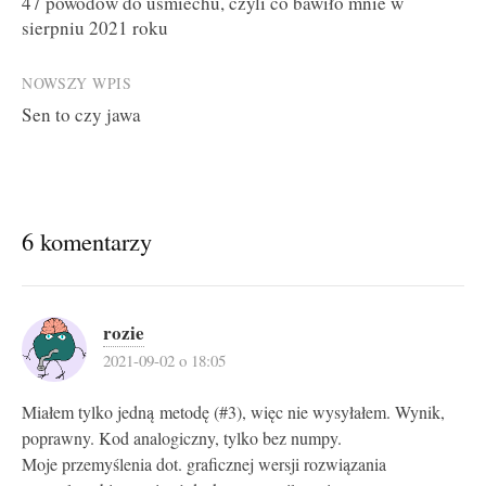
47 powodów do uśmiechu, czyli co bawiło mnie w
navigation
sierpniu 2021 roku
NOWSZY WPIS
Sen to czy jawa
6 komentarzy
rozie
2021-09-02 o 18:05
Miałem tylko jedną metodę (#3), więc nie wysyłałem. Wynik,
poprawny. Kod analogiczny, tylko bez numpy.
Moje przemyślenia dot. graficznej wersji rozwiązania