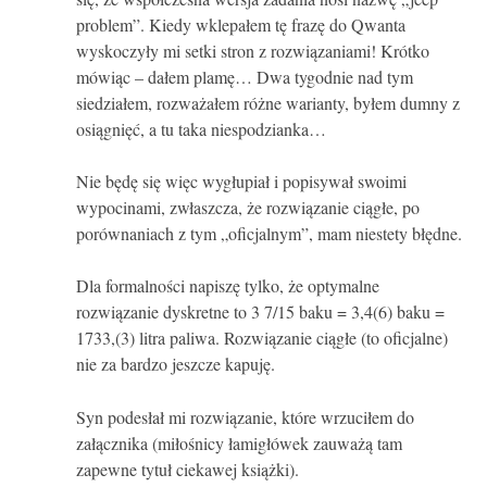
problem”. Kiedy wklepałem tę frazę do Qwanta
wyskoczyły mi setki stron z rozwiązaniami! Krótko
mówiąc – dałem plamę… Dwa tygodnie nad tym
siedziałem, rozważałem różne warianty, byłem dumny z
osiągnięć, a tu taka niespodzianka…
Nie będę się więc wygłupiał i popisywał swoimi
wypocinami, zwłaszcza, że rozwiązanie ciągłe, po
porównaniach z tym „oficjalnym”, mam niestety błędne.
Dla formalności napiszę tylko, że optymalne
rozwiązanie dyskretne to 3 7/15 baku = 3,4(6) baku =
1733,(3) litra paliwa. Rozwiązanie ciągłe (to oficjalne)
nie za bardzo jeszcze kapuję.
Syn podesłał mi rozwiązanie, które wrzuciłem do
załącznika (miłośnicy łamigłówek zauważą tam
zapewne tytuł ciekawej książki).