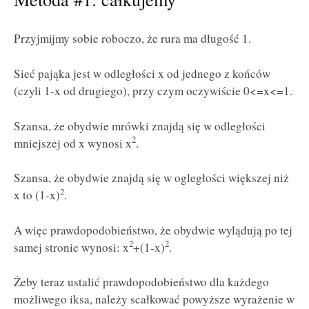
Przyjmijmy sobie roboczo, że rura ma długość 1.
Sieć pająka jest w odległości x od jednego z końców
(czyli 1-x od drugiego), przy czym oczywiście 0<=x<=1.
Szansa, że obydwie mrówki znajdą się w odległości
2
mniejszej od x wynosi x
.
Szansa, że obydwie znajdą się w ogległości większej niż
2
x to (1-x)
.
A więc prawdopodobieństwo, że obydwie wylądują po tej
2
2
samej stronie wynosi: x
+(1-x)
.
Żeby teraz ustalić prawdopodobieństwo dla każdego
możliwego iksa, należy scałkować powyższe wyrażenie w