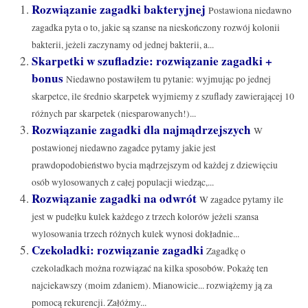
Rozwiązanie zagadki bakteryjnej
Postawiona niedawno
zagadka pyta o to, jakie są szanse na nieskończony rozwój kolonii
bakterii, jeżeli zaczynamy od jednej bakterii, a...
Skarpetki w szufladzie: rozwiązanie zagadki +
bonus
Niedawno postawiłem tu pytanie: wyjmując po jednej
skarpetce, ile średnio skarpetek wyjmiemy z szuflady zawierającej 10
różnych par skarpetek (niesparowanych!)...
Rozwiązanie zagadki dla najmądrzejszych
W
postawionej niedawno zagadce pytamy jakie jest
prawdopodobieństwo bycia mądrzejszym od każdej z dziewięciu
osób wylosowanych z całej populacji wiedząc,...
Rozwiązanie zagadki na odwrót
W zagadce pytamy ile
jest w pudełku kulek każdego z trzech kolorów jeżeli szansa
wylosowania trzech różnych kulek wynosi dokładnie...
Czekoladki: rozwiązanie zagadki
Zagadkę o
czekoladkach można rozwiązać na kilka sposobów. Pokażę ten
najciekawszy (moim zdaniem). Mianowicie... rozwiążemy ją za
pomocą rekurencji. Załóżmy...