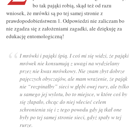
bo tak pająki robią, skąd też od razu
wniosek, że mrówki są po tej samej stronie z
prawdopodobieństwem 1. Odpowiedzi nie zaliczam bo
nie zgadza się z założeniami zagadki, ale dziękuję za
edukację entomologiczną!
I mrówki i pająki śpią. I coś mi się widzi, że pająki
mrówek nie konsumują z uwagi na wydzielany
przez nie kwas mrówkowy. Nie znam zbyt dobrze
pajęczych obyczajów, ale mam wrażenie, że pająk
nie “rozpinałby” sieci w głębi owej rury, ale tylko
u samego jej wylotu, bo to miejsce, w które coś by
się złapało, chcąc do niej wlecieć celem
schronienia się i z tego powodu gdy ją tkał one
były po tej samej stronie sieci, gdyż spały w tej
rurze.