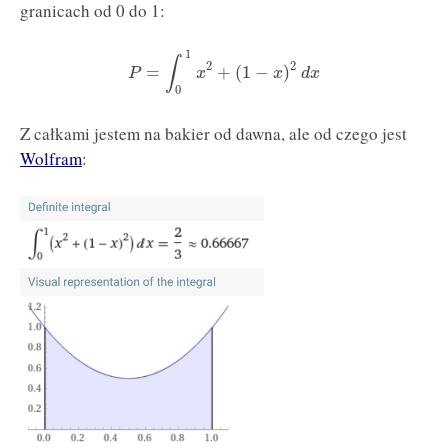
granicach od 0 do 1:
1
∫
2
2
=
+
(
1
−
)
P
x
x
d
x
0
Z całkami jestem na bakier od dawna, ale od czego jest
Wolfram
: