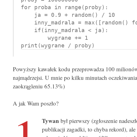
for proba in range(proby):

    ja = 0.9 + random() / 10

    inny_madrala = max([random() for x in range(9)])

    if(inny_madrala < ja):

        wygrane += 1

Powyższy kawałek kodu przeprowadza 100 milionów p
najmądrzejsi. U mnie po kilku minutach oczekiwani
zaokrągleniu 65.13%)
A jak Wam poszło?
1
Tywan
był pierwszy (zgłoszenie nadesz
publikacji zagadki, to chyba rekord), ale