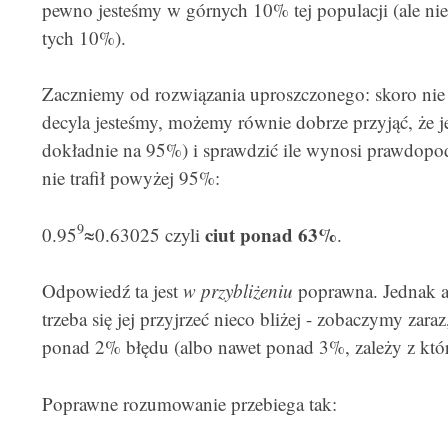
pewno jesteśmy w górnych 10% tej populacji (ale ni
tych 10%).
Zaczniemy od rozwiązania uproszczonego: skoro ni
decyla jesteśmy, możemy równie dobrze przyjąć, że j
dokładnie na 95%) i sprawdzić ile wynosi prawdopo
nie trafił powyżej 95%:
9
ciut ponad 63%
0.95
≈0.63025 czyli
.
Odpowiedź ta jest
w przybliżeniu
poprawna. Jednak a
trzeba się jej przyjrzeć nieco bliżej - zobaczymy zar
ponad 2% błędu (albo nawet ponad 3%, zależy z które
Poprawne rozumowanie przebiega tak: