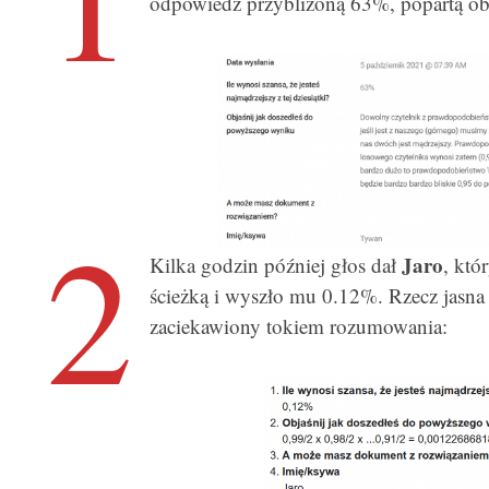
odpowiedź przybliżoną 63%, popartą ob
2
Jaro
Kilka godzin później głos dał
, któ
ścieżką i wyszło mu 0.12%. Rzecz jasna 
zaciekawiony tokiem rozumowania: