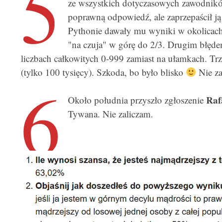
5
ze wszystkich dotyczasowych zawodników
poprawną odpowiedź, ale zaprzepaścił j
Pythonie dawały mu wyniki w okolicach 6
"na czuja" w górę do 2/3. Drugim błęde
liczbach całkowitych 0-999 zamiast na ułamkach. Trz
(tylko 100 tysięcy). Szkoda, bo było blisko
Nie za
6
Raf
Około południa przyszło zgłoszenie
Tywana. Nie zaliczam.