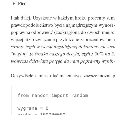
Pięć...
I tak dalej. Uzyskane w każdym kroku procenty sumu
prawdopodobieństwo bycia najmądrzejszym wynosi
poprawna odpowiedź (zaokrąglona do dwóch miejsc p
więcej niż rozwiązanie przybliżone zaprezentowane
strony, jeżeli w wersji przybliżonej dokonamy niewie
"w górę" ze środka naszego decyla, czyli z 50% na 5
wówczas dziewiąta potęga da nam poprawny wynik - 
Oczywiście zamiast ufać matematyce zawsze można p
from random import random

wygrane = 0

proby = 100000000
