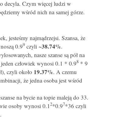
o decyla. Czym więcej ludzi w
będziemy wśród nich na samej górze.
iek, jesteśmy najmądrzejsi. Szansa, że
9
38.74%
ynoszą 0.9
czyli ~
.
 wylosowanych, nasze szanse są pół na
8
e jeden człowiek wynosi 0.1 * 0.9
* 9
19.37%
ł), czyli około
. A czemu
mbinacji, że jedna osoba jest wśród
 szanse na bycie na topie maleją do 33.
2
7
dwie osoby wynosi 0.1
*0.9
*36 czyli
.