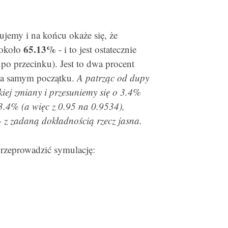
jemy i na końcu okaże się, że
65.13%
 około
- i to jest ostatecznie
o przecinku). Jest to dwa procent
 na samym początku.
A patrząc od dupy
lkiej zmiany i przesuniemy się o 3.4%
3.4% (a więc z 0.95 na 0.9534),
z zadaną dokładnością rzecz jasna.
rzeprowadzić symulację: