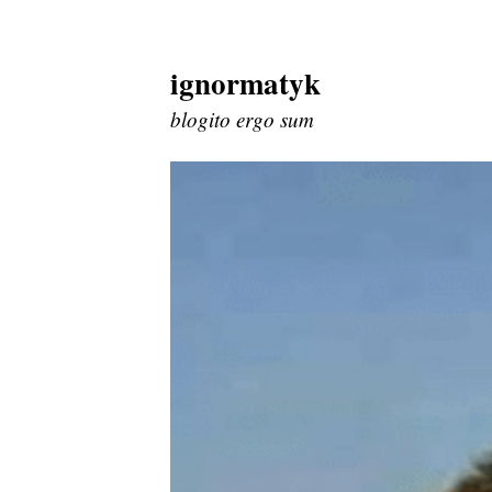
ignormatyk
Skip
to
blogito ergo sum
content