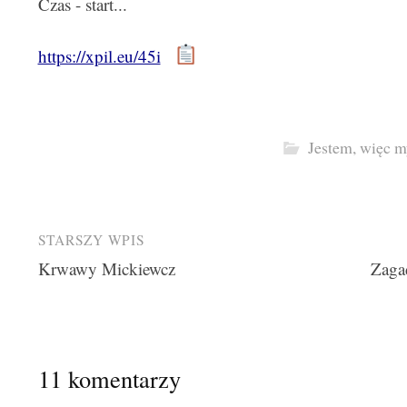
Czas - start...
https://xpil.eu/45i
Jestem, więc m
Post
STARSZY WPIS
Krwawy Mickiewcz
Zaga
navigation
11 komentarzy