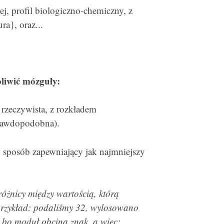
j, profil biologiczno-chemiczny, z
a}, oraz...
liwić mózguły:
 rzeczywista, z rozkładem
prawdopodobna).
w sposób zapewniający jak najmniejszy
óżnicy między wartością, którą
przykład: podaliśmy 32, wylosowano
, bo moduł obcina znak, a więc: