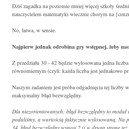
Dziś zagadka na poziomie mniej więcej szkoły średnie
nauczycielem matematyki wiecznie chorym na {cenzur
No, łatwa, w sensie.
Najpierw jednak odrobina gry wstępnej, żeby nao
Z przedziału 30 - 42 będzie wylosowana jedna liczba
równomiernym (czyli: każda liczba jest jednakowo 
Naszym zadaniem jest próba odgadnięcia tej liczby 
maksymalny błąd bezwzględny.
Dla niezorientowanych: błąd bezwzględny to moduł r
podaliśmy, a wartością faktycznie wylosowaną. Na 
34, błąd bezwzględny wynosi 2 (i w drugą stronę też