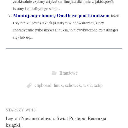
że aktualnie czytany artykuł on-line jest dla mnie w jakiś sposób
istotny i chciałbym go sobie...
Montujemy chmurę OneDrive pod Linuksem
Jeżeli,
Czytelniku, jesteś tak jak ja starym windowsiarzem, który
sporadycznie tylko używa Linuksa, to niewykluczone, że natknąłeś
się (lub się...
Branżowe
clipboard
,
linux
,
schowek
,
wsl2
,
xclip
Post
STARSZY WPIS
Legion Nieśmiertelnych: Świat Postępu. Recenzja
navigation
książki.