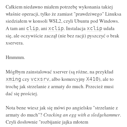
Całkiem niedawno miałem potrzebę wykonania takiej
właśnie operacji, tylko że zamiast "prawdziwego" Linuksa
siedziałem w konsoli WSL2, czyli Ubuntu pod Windows.
A tam ani
, ani
. Instalacja
udała
clip
xclip
xclip
się, ale oczywiście zaczął (nie bez racji) pyszczyć o brak
xservera.
Hmmmm.
Mógłbym zainstalować xserver (są różne, na przykład
czy
, albo komercyjny
), ale to
xming
vcxsrv
X410
trochę jak strzelanie z armaty do much. Przecież musi
dać się prościej.
Nota bene wiesz jak się mówi po angielsku "strzelanie z
armaty do much"?
Cracking an egg with a sledgehammer
.
Czyli dosłownie "rozbijanie jajka młotem