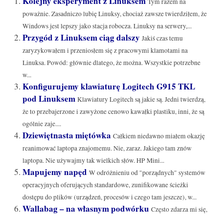
Kolejny eksperyment z Linuksem
Tym razem na
poważnie. Zasadniczo lubię Linuksy, chociaż zawsze twierdziłem, że
Windows jest lepszy jako stacja robocza. Linuksy na serwery,...
Przygód z Linuksem ciąg dalszy
Jakiś czas temu
zaryzykowałem i przeniosłem się z pracowymi klamotami na
Linuksa. Powód: głównie dlatego, że można. Wszystkie potrzebne
w...
Konfigurujemy klawiaturę Logitech G915 TKL
pod Linuksem
Klawiatury Logitech są jakie są. Jedni twierdzą,
że to przebajerzone i zawyżone cenowo kawałki plastiku, inni, że są
ogólnie zaje....
Dziewiętnasta miętówka
Całkiem niedawno miałem okazję
reanimować laptopa znajomemu. Nie, zaraz. Jakiego tam znów
laptopa. Nie używajmy tak wielkich słów. HP Mini...
Mapujemy napęd
W odróżnieniu od "porządnych" systemów
operacyjnych oferujących standardowe, zunifikowane ścieżki
dostępu do plików (urządzeń, procesów i czego tam jeszcze), w...
Wallabag – na własnym podwórku
Często zdarza mi się,