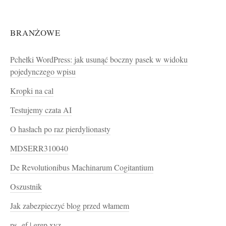
BRANŻOWE
Pchełki WordPress: jak usunąć boczny pasek w widoku
pojedynczego wpisu
Kropki na cal
Testujemy czata AI
O hasłach po raz pierdylionasty
MDSERR310040
De Revolutionibus Machinarum Cogitantium
Oszustnik
Jak zabezpieczyć blog przed włamem
ps -ef | grep xyz