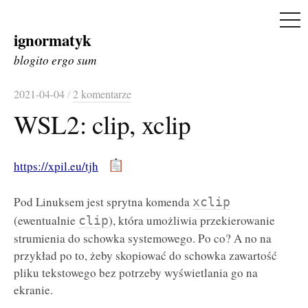
ME
ignormatyk
Skip
to
blogito ergo sum
content
2021-04-04
/
2 komentarze
WSL2: clip, xclip
https://xpil.eu/tjh
Pod Linuksem jest sprytna komenda
xclip
(ewentualnie
), która umożliwia przekierowanie
clip
strumienia do schowka systemowego. Po co? A no na
przykład po to, żeby skopiować do schowka zawartość
pliku tekstowego bez potrzeby wyświetlania go na
ekranie.