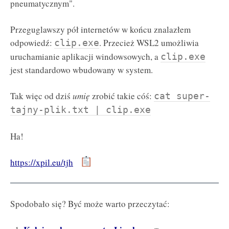
pneumatycznym".
Przeguglawszy pół internetów w końcu znalazłem
odpowiedź:
. Przecież WSL2 umożliwia
clip.exe
uruchamianie aplikacji windowsowych, a
clip.exe
jest standardowo wbudowany w system.
Tak więc od dziś
umię
zrobić takie cóś:
cat super-
tajny-plik.txt | clip.exe
Ha!
https://xpil.eu/tjh
Spodobało się? Być może warto przeczytać: