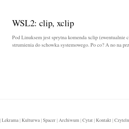
WSL2: clip, xclip
Pod Linuksem jest sprytna komenda xclip (ewentualnie c
strumienia do schowka systemowego. Po co? A no na przyk
|
Lekrama
|
Kulturwa
|
Spacer
|
Archiwum
|
Cytat
|
Kontakt
|
Czyteln