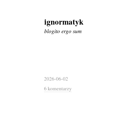
ignormatyk
Skip
to
blogito ergo sum
content
2026-06-02
6 komentarzy