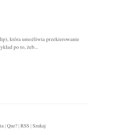
lip), która umożliwia przekierowanie
ład po to, żeb...
ia
|
Que?
|
RSS
|
Szukaj