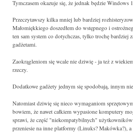
Tymczasem okazuje się, że jednak będzie Windows 1
Przeczytawszy kilka mniej lub bardziej rozhistery
Małomiękkiego doszedłem do wstępnego i ostrożnego
ten sam system co dotychczas, tylko trochę bardziej
gadżetami.
Zaokrągleniom się wcale nie dziwię - ja też z wiekiem
rzeczy.
Dodatkowe gadżety jednym się spodobają, innym nie
Natomiast dziwię się nieco wymaganiom sprzętowym
bowiem, że nawet całkiem wypasione komputery mog
sprawi, że część "niekompatybilnych" użytkowników 
przeniesie na inne platformy (Linuks? Makówka?), 