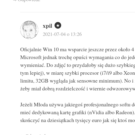
xpil
2021-07-04 o 13:26
Oficjalnie Win 10 ma wsparcie jeszcze przez około 4 
Microsoft jednak trochę opuści wymagania co do jede
wymieniać. Do zdjęć to przydałoby się dużo szybkie
tym lepiej), w miarę szybki procesor (i7/i9 albo Xeon
limitu, 32GB wygląda jak sensowne minimum). No i m
żeby miał dobrą rozdzielczość i wiernie odwzorowyw
Jeżeli Młoda używa jakiegoś profesjonalnego softu do
mieć dedykowaną kartę grafiki (nVidia albo Radeon).
skończyć na dziesiątkach tysięcy euro jak się ktoś 