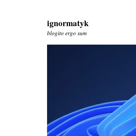
ignormatyk
Skip
to
blogito ergo sum
content