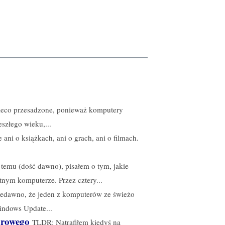
nieco przesadzone, ponieważ komputery
szłego wieku,...
 ani o książkach, ani o grach, ani o filmach.
 temu (dość dawno), pisałem o tym, jakie
nym komputerze. Przez cztery...
 niedawno, że jeden z komputerów ze świeżo
indows Update...
urowego
TLDR: Natrafiłem kiedyś na