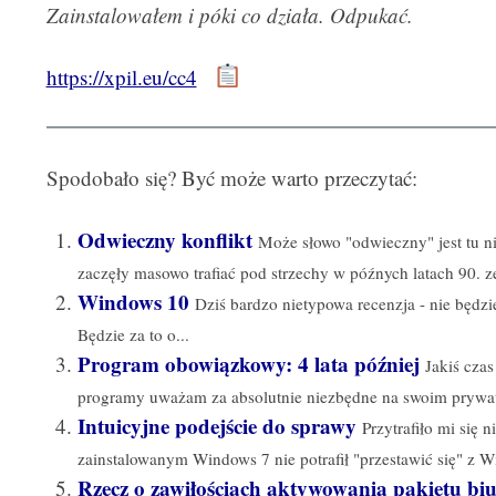
Zainstalowałem i póki co działa. Odpukać.
https://xpil.eu/cc4
Spodobało się? Być może warto przeczytać:
Odwieczny konflikt
Może słowo "odwieczny" jest tu 
zaczęły masowo trafiać pod strzechy w późnych latach 90. ze
Windows 10
Dziś bardzo nietypowa recenzja - nie będzie
Będzie za to o...
Program obowiązkowy: 4 lata później
Jakiś czas
programy uważam za absolutnie niezbędne na swoim prywat
Intuicyjne podejście do sprawy
Przytrafiło mi się
zainstalowanym Windows 7 nie potrafił "przestawić się" z W
Rzecz o zawiłościach aktywowania pakietu bi