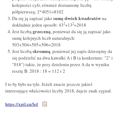
kolejności cyfr, również dostaniemy liczbę
półpierwszą: 2*4051=8102
sumę dwóch kwadratów
Da się ją zapisać jako
na
2
2
dokładnie jeden sposób: 43
+13
=2018
grzeczną
Jest liczbą
, ponieważ da się ją zapisać jako
sumę kolejnych liczb naturalnych:
503+504+505+506=2018
skromną
Jest liczbą
, ponieważ jej zapis dziesiętny da
się podzielić na dwa kawałki A i B (a konkretnie: "2" i
"018") takie, że przy dzieleniu przez A da w wyniku
resztę B: 2018 : 18 = 112 r 2
I to by było na tyle. Jeżeli znacie jeszcze jakieś
interesujące właściwości liczby 2018, dajcie znak sygnał.
https://xpil.eu/lrd