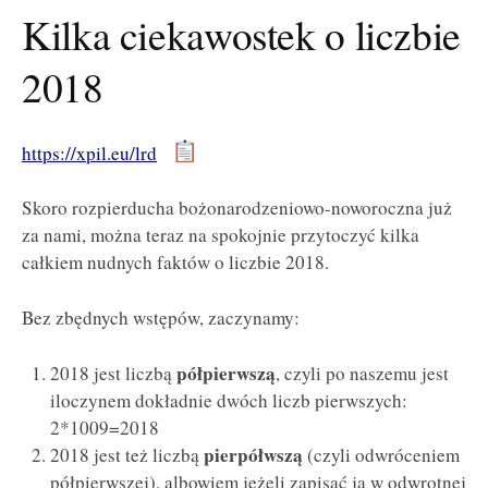
Kilka ciekawostek o liczbie
2018
https://xpil.eu/lrd
Skoro rozpierducha bożonarodzeniowo-noworoczna już
za nami, można teraz na spokojnie przytoczyć kilka
całkiem nudnych faktów o liczbie 2018.
Bez zbędnych wstępów, zaczynamy:
półpierwszą
2018 jest liczbą
, czyli po naszemu jest
iloczynem dokładnie dwóch liczb pierwszych:
2*1009=2018
pierpółwszą
2018 jest też liczbą
(czyli odwróceniem
półpierwszej), albowiem jeżeli zapisać ją w odwrotnej