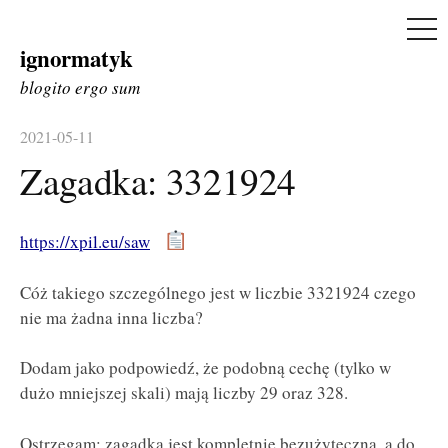
ME
ignormatyk
Skip
to
blogito ergo sum
content
2021-05-11
Zagadka: 3321924
https://xpil.eu/saw
Cóż takiego szczególnego jest w liczbie 3321924 czego
nie ma żadna inna liczba?
Dodam jako podpowiedź, że podobną cechę (tylko w
dużo mniejszej skali) mają liczby 29 oraz 328.
Ostrzegam: zagadka jest kompletnie bezużyteczna, a do