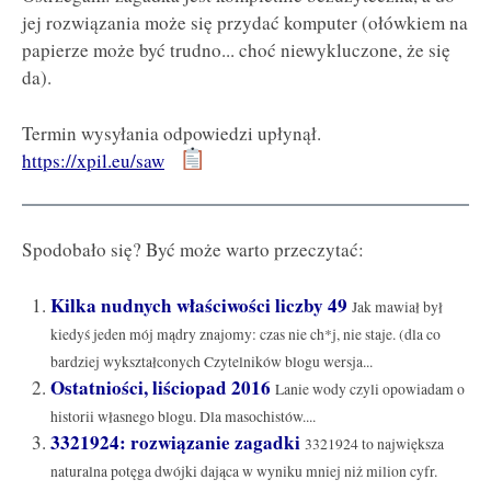
jej rozwiązania może się przydać komputer (ołówkiem na
papierze może być trudno... choć niewykluczone, że się
da).
Termin wysyłania odpowiedzi upłynął.
https://xpil.eu/saw
Spodobało się? Być może warto przeczytać:
Kilka nudnych właściwości liczby 49
Jak mawiał był
kiedyś jeden mój mądry znajomy: czas nie ch*j, nie staje. (dla co
bardziej wykształconych Czytelników blogu wersja...
Ostatniości, liściopad 2016
Lanie wody czyli opowiadam o
historii własnego blogu. Dla masochistów....
3321924: rozwiązanie zagadki
3321924 to największa
naturalna potęga dwójki dająca w wyniku mniej niż milion cyfr.