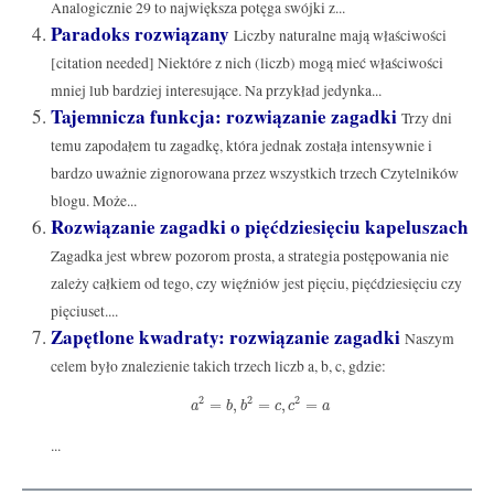
Analogicznie 29 to największa potęga swójki z...
Paradoks rozwiązany
Liczby naturalne mają właściwości
[citation needed] Niektóre z nich (liczb) mogą mieć właściwości
mniej lub bardziej interesujące. Na przykład jedynka...
Tajemnicza funkcja: rozwiązanie zagadki
Trzy dni
temu zapodałem tu zagadkę, która jednak została intensywnie i
bardzo uważnie zignorowana przez wszystkich trzech Czytelników
blogu. Może...
Rozwiązanie zagadki o pięćdziesięciu kapeluszach
Zagadka jest wbrew pozorom prosta, a strategia postępowania nie
zależy całkiem od tego, czy więźniów jest pięciu, pięćdziesięciu czy
pięciuset....
Zapętlone kwadraty: rozwiązanie zagadki
Naszym
celem było znalezienie takich trzech liczb a, b, c, gdzie:
2
2
2
=
,
=
,
=
a
b
b
c
c
a
...