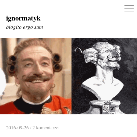
ME
ignormatyk
Skip
to
blogito ergo sum
content
2016-09-26
/
2 komentarze