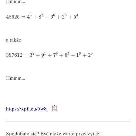
Hmmm...
5
2
6
8
4
48625
=
4
+
8
+
6
+
2
+
5
a także
6
1
7
9
3
2
397612
=
3
+
9
+
7
+
6
+
1
+
2
Hmmm...
https://xpil.eu/5w8
Spodobało się? Być może warto przeczytać: