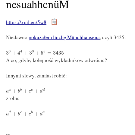
nesuahhcnüM
https://xpil.eu/5w8
Niedawno
pokazałem liczbę Münchhausena
, czyli 3435:
4
5
3
3
3
+
4
+
3
+
5
=
3435
A co, gdyby kolejność wykładników odwrócić?
Innymi słowy, zamiast robić:
+
+
+
a
b
c
d
a
b
c
d
zrobić
+
+
+
d
c
b
a
a
b
c
d