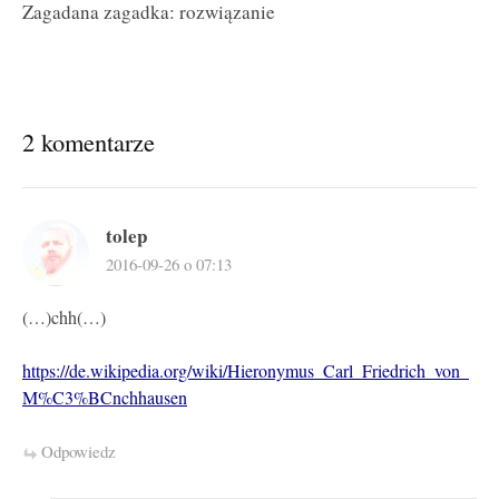
Zagadana zagadka: rozwiązanie
2 komentarze
tolep
2016-09-26 o 07:13
(…)chh(…)
https://de.wikipedia.org/wiki/Hieronymus_Carl_Friedrich_von_
M%C3%BCnchhausen
Odpowiedz