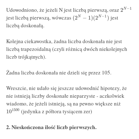
Udowodniono, że jeżeli N jest liczbą pierwszą, oraz
−
1
2
N
jest liczbą pierwszą, wówczas
jest
−
1
(
2
−
1
)
(
2
)
N
N
liczbą doskonałą.
Kolejna ciekawostka, żadna liczba doskonała nie jest
liczbą trapezoidalną (czyli różnicą dwóch niekolejnych
liczb trójkątnych).
Żadna liczba doskonała nie dzieli się przez 105.
Wreszcie, nie udało się jeszcze udowodnić hipotezy, że
nie istnieją liczby doskonałe nieparzyste - aczkolwiek
wiadomo, że jeżeli istnieją, są na pewno większe niż
(jedynka z półtora tysiącem zer)
1500
10
2. Nieskończona ilość liczb pierwszych.