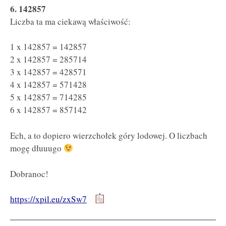
6. 142857
Liczba ta ma ciekawą właściwość:
1 x 142857 = 142857
2 x 142857 = 285714
3 x 142857 = 428571
4 x 142857 = 571428
5 x 142857 = 714285
6 x 142857 = 857142
Ech, a to dopiero wierzchołek góry lodowej. O liczbach
mogę dłuuugo
Dobranoc!
https://xpil.eu/zxSw7