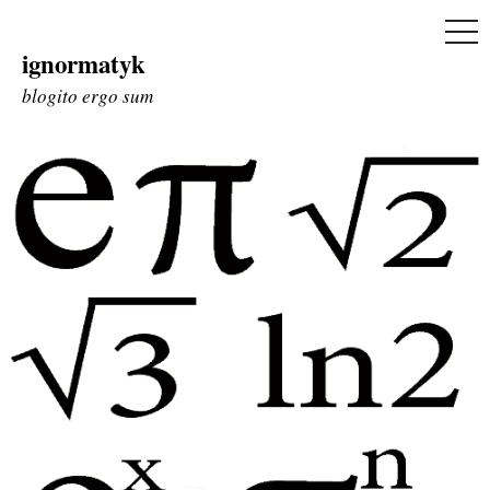
ME
ignormatyk
Skip
to
blogito ergo sum
content