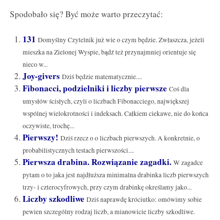
Spodobało się? Być może warto przeczytać:
131
Domyślny Czytelnik już wie o czym będzie. Zwłaszcza, jeżeli
mieszka na Zielonej Wyspie, bądź też przynajmniej orientuje się
nieco w...
Joy-givers
Dziś będzie matematycznie....
Fibonacci, podzielniki i liczby pierwsze
Coś dla
umysłów ścisłych, czyli o liczbach Fibonacciego, największej
wspólnej wielokrotności i indeksach. Całkiem ciekawe, nie do końca
oczywiste, trochę...
Pierwszy!
Dziś rzecz o o liczbach pierwszych. A konkretnie, o
probabilistycznych testach pierwszości....
Pierwsza drabina. Rozwiązanie zagadki.
W zagadce
pytam o to jaka jest najdłuższa minimalna drabinka liczb pierwszych
trzy- i czterocyfrowych, przy czym drabinkę określamy jako...
Liczby szkodliwe
Dziś naprawdę króciutko: omówimy sobie
pewien szczególny rodzaj liczb, a mianowicie liczby szkodliwe.