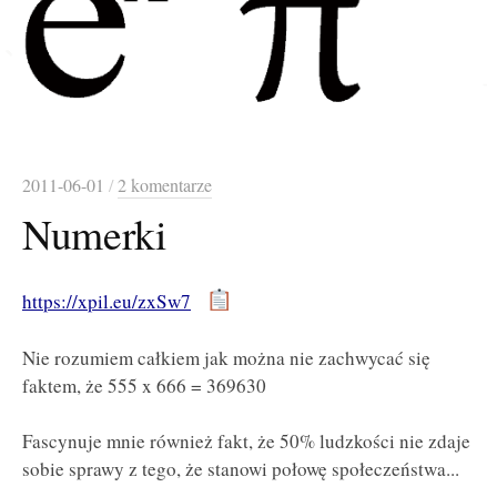
2011-06-01
/
2 komentarze
Numerki
https://xpil.eu/zxSw7
Nie rozumiem całkiem jak można nie zachwycać się
faktem, że 555 x 666 = 369630
Fascynuje mnie również fakt, że 50% ludzkości nie zdaje
sobie sprawy z tego, że stanowi połowę społeczeństwa...