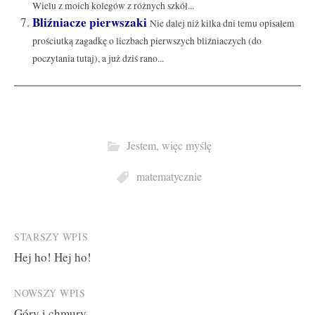
Wielu z moich kolegów z różnych szkół...
Bliźniacze pierwszaki
Nie dalej niż kilka dni temu opisałem
prościutką zagadkę o liczbach pierwszych bliźniaczych (do
poczytania tutaj), a już dziś rano...
Jestem, więc myślę
matematycznie
Post
STARSZY WPIS
Hej ho! Hej ho!
navigation
NOWSZY WPIS
Góry i chmury