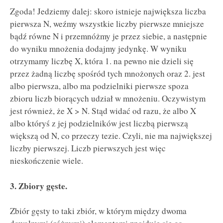
Zgoda! Jedziemy dalej: skoro istnieje największa liczba
pierwsza N, weźmy wszystkie liczby pierwsze mniejsze
bądź równe N i przemnóżmy je przez siebie, a następnie
do wyniku mnożenia dodajmy jedynkę. W wyniku
otrzymamy liczbę X, która 1. na pewno nie dzieli się
przez żadną liczbę spośród tych mnożonych oraz 2. jest
albo pierwsza, albo ma podzielniki pierwsze spoza
zbioru liczb biorących udział w mnożeniu. Oczywistym
jest również, że X > N. Stąd widać od razu, że albo X
albo któryś z jej podzielników jest liczbą pierwszą
większą od N, co przeczy tezie. Czyli, nie ma największej
liczby pierwszej. Liczb pierwszych jest więc
nieskończenie wiele.
3. Zbiory gęste.
Zbiór gęsty to taki zbiór, w którym między dwoma