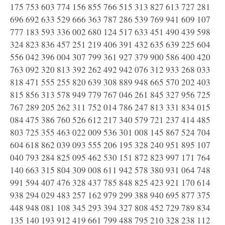
175 753 603 774 156 855 766 515 313 827 613 727 281
696 692 633 529 666 363 787 286 539 769 941 609 107
777 183 593 336 002 680 124 517 633 451 490 439 598
324 823 836 457 251 219 406 391 432 635 639 225 604
556 042 396 004 307 799 361 927 379 900 586 400 420
763 092 320 813 392 262 492 942 076 312 933 268 033
818 471 555 255 820 639 308 889 948 665 570 202 403
815 856 313 578 949 779 767 046 261 845 327 956 725
767 289 205 262 311 752 014 786 247 813 331 834 015
084 475 386 760 526 612 217 340 579 721 237 414 485
803 725 355 463 022 009 536 301 008 145 867 524 704
604 618 862 039 093 555 206 195 328 240 951 895 107
040 793 284 825 095 462 530 151 872 823 997 171 764
140 663 315 804 309 008 611 942 578 380 931 064 748
991 594 407 476 328 437 785 848 825 423 921 170 614
938 294 029 483 257 162 979 299 388 940 695 877 375
448 948 081 108 345 293 394 327 808 452 729 789 834
135 140 193 912 419 661 799 488 795 210 328 238 112