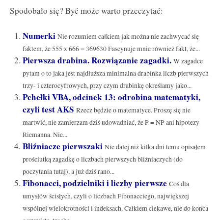
Spodobało się? Być może warto przeczytać:
Numerki
Nie rozumiem całkiem jak można nie zachwycać się
faktem, że 555 x 666 = 369630 Fascynuje mnie również fakt, że...
Pierwsza drabina. Rozwiązanie zagadki.
W zagadce
pytam o to jaka jest najdłuższa minimalna drabinka liczb pierwszych
trzy- i czterocyfrowych, przy czym drabinkę określamy jako...
Pchełki VBA, odcinek 13: odrobina matematyki,
czyli test AKS
Rzecz będzie o matematyce. Proszę się nie
martwić, nie zamierzam dziś udowadniać, że P = NP ani hipotezy
Riemanna. Nie...
Bliźniacze pierwszaki
Nie dalej niż kilka dni temu opisałem
prościutką zagadkę o liczbach pierwszych bliźniaczych (do
poczytania tutaj), a już dziś rano...
Fibonacci, podzielniki i liczby pierwsze
Coś dla
umysłów ścisłych, czyli o liczbach Fibonacciego, największej
wspólnej wielokrotności i indeksach. Całkiem ciekawe, nie do końca