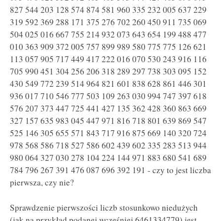
827 544 203 128 574 874 581 960 335 232 005 637 229
319 592 369 288 171 375 276 702 260 450 911 735 069
504 025 016 667 755 214 932 073 643 654 199 488 477
010 363 909 372 005 757 899 989 580 775 775 126 621
113 057 905 717 449 417 222 016 070 530 243 916 116
705 990 451 304 256 206 318 289 297 738 303 095 152
430 549 772 239 514 964 821 601 838 628 861 446 301
936 017 710 546 777 503 109 263 030 994 747 397 618
576 207 373 447 725 441 427 135 362 428 360 863 669
327 157 635 983 045 447 971 816 718 801 639 869 547
525 146 305 655 571 843 717 916 875 669 140 320 724
978 568 586 718 527 586 602 439 602 335 283 513 944
980 064 327 030 278 104 224 144 971 883 680 541 689
784 796 267 391 476 087 696 392 191 - czy to jest liczba
pierwsza, czy nie?
Sprawdzenie pierwszości liczb stosunkowo niedużych
(jak na przykład podanej wcześniej 6461334779) jest