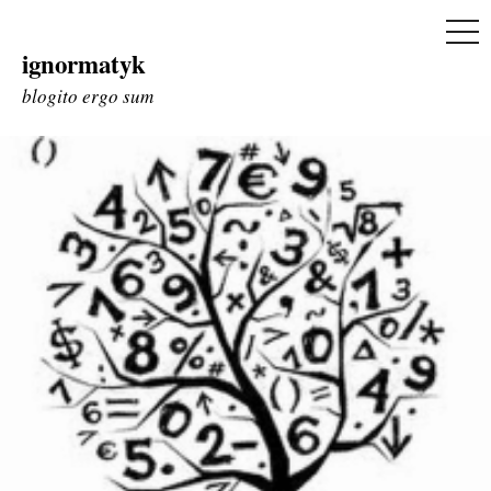
ME
ignormatyk
Skip
to
blogito ergo sum
content