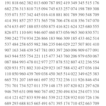
191 818 662 382 013 600 787 892 419 349 345 515 176
682 276 313 810 715 094 745 633 257 074 198 789 308
535 071 537 342 445 016 418 881 801 789 390 548 709
414 391 857 257 571 565 758 706 478 418 356 747 070
674 633 497 188 053 050 875 416 821 624 325 680 555
826 071 110 691 946 607 460 873 056 965 360 830 571
590 242 774 934 226 866 183 966 309 185 433 462 514
537 484 258 655 982 386 235 046 029 227 507 801 410
907 163 348 439 547 781 093 397 260 096 909 677 091
843 944 555 754 221 115 477 343 760 206 979 650 067
087 884 993 478 012 977 277 878 532 807 432 236 554
020 931 571 802 310 429 923 167 588 432 457 036 104
110 850 960 439 769 038 450 365 514 022 349 625 383
665 751 207 169 661 697 352 732 236 111 926 846 454
751 701 734 527 011 379 148 175 107 820 821 297 628
946 795 631 098 960 767 492 250 494 834 254 073 334
414 121 627 833 939 461 539 212 528 932 010 726 136
689 293 688 815 665 491 671 395 174 710 452 663 709