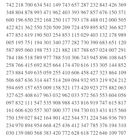
742 218 700 634 541 149 743 657 287 232 843 426 369
348 804 878 993 471 962 403 393 967 857 676 150 371
600 196 650 252 168 250 117 793 178 488 012 000 505
422 821 362 550 520 509 209 724 459 895 852 366 827
477 851 619 190 503 254 853 115 029 403 132 178 989
005 195 751 194 301 340 277 282 730 390 683 651 120
587 895 060 198 753 121 882 187 788 657 024 007 291
784 186 518 589 977 788 510 306 743 945 896 108 645
258 766 415 692 825 664 174 470 616 153 305 144 852
273 884 549 635 059 255 410 606 458 427 323 864 109
506 687 636 314 447 514 269 094 932 953 219 924 212
594 695 157 655 009 158 521 173 420 923 275 882 063
327 625 408 617 963 032 962 033 572 563 553 604 056
097 832 111 547 535 908 988 433 816 919 747 615 817
161 606 620 557 307 000 377 194 730 013 431 815 560
750 159 027 842 164 901 422 544 571 224 546 936 793
234 970 894 954 668 425 436 412 347 785 376 194 310
030 139 080 568 383 420 772 628 618 722 646 109 707