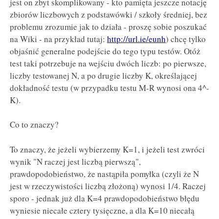
jest on zbyt skomplikowany - kto pamięta jeszcze notację
zbiorów liczbowych z podstawówki / szkoły średniej, bez
problemu zrozumie jak to działa - proszę sobie poszukać
na Wiki - na przykład tutaj:
http://url.ie/eunh
) chcę tylko
objaśnić generalne podejście do tego typu testów. Otóż
test taki potrzebuje na wejściu dwóch liczb: po pierwsze,
liczby testowanej N, a po drugie liczby K, określającej
dokładność testu (w przypadku testu M-R wynosi ona 4^-
K).
Co to znaczy?
To znaczy, że jeżeli wybierzemy K=1, i jeżeli test zwróci
wynik "N raczej jest liczbą pierwszą",
prawdopodobieństwo, że nastąpiła pomyłka (czyli że N
jest w rzeczywistości liczbą złożoną) wynosi 1/4. Raczej
sporo - jednak już dla K=4 prawdopodobieństwo błędu
wyniesie niecałe cztery tysięczne, a dla K=10 niecałą