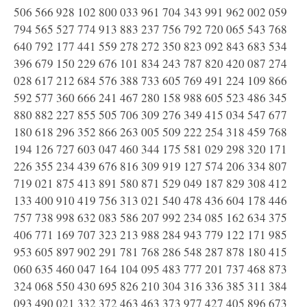
506 566 928 102 800 033 961 704 343 991 962 002 059
794 565 527 774 913 883 237 756 792 720 065 543 768
640 792 177 441 559 278 272 350 823 092 843 683 534
396 679 150 229 676 101 834 243 787 820 420 087 274
028 617 212 684 576 388 733 605 769 491 224 109 866
592 577 360 666 241 467 280 158 988 605 523 486 345
880 882 227 855 505 706 309 276 349 415 034 547 677
180 618 296 352 866 263 005 509 222 254 318 459 768
194 126 727 603 047 460 344 175 581 029 298 320 171
226 355 234 439 676 816 309 919 127 574 206 334 807
719 021 875 413 891 580 871 529 049 187 829 308 412
133 400 910 419 756 313 021 540 478 436 604 178 446
757 738 998 632 083 586 207 992 234 085 162 634 375
406 771 169 707 323 213 988 284 943 779 122 171 985
953 605 897 902 291 781 768 286 548 287 878 180 415
060 635 460 047 164 104 095 483 777 201 737 468 873
324 068 550 430 695 826 210 304 316 336 385 311 384
093 490 021 332 372 463 463 373 977 427 405 896 673