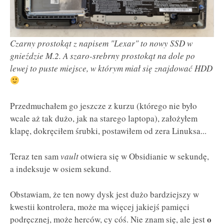
Czarny prostokąt z napisem "Lexar" to nowy SSD w
gnieździe M.2. A szaro-srebrny prostokąt na dole po
lewej to puste miejsce, w którym miał się znajdować HDD
Przedmuchałem go jeszcze z kurzu (którego nie było
wcale aż tak dużo, jak na starego laptopa), założyłem
klapę, dokręciłem śrubki, postawiłem od zera Linuksa...
Teraz ten sam
vault
otwiera się w Obsidianie w sekundę,
a indeksuje w osiem sekund.
Obstawiam, że ten nowy dysk jest dużo bardziejszy w
kwestii kontrolera, może ma więcej jakiejś pamięci
o
podręcznej, może herców, cy cóś. Nie znam się, ale jest