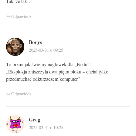
Tak, że tak…
Odpowiedz
Borys
2025-03-31 o 09:25
To brzmi jak świetny nagłówek dla „Faktu”:
„Eksplozja zniszczyła dwa piętra bloku – chciał tylko
przedmuchać odkurzaczem komputer”
Odpowiedz
Greg
2025-03-31 o 10:25