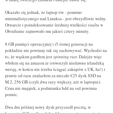
Okazało się jednak, że laptop ów - pomimo
minimalistycznego nań Linuksa - jest obrzydliwie wolny.
Otwarcie i poindeksowanie średniej wielkości
vaultu
w
Obsidianie zajmowało mu jakieś cztery minuty.
8 GB pamięci operacyjnej i i5 ósmej generacji na
pokładzie nie powinny tak się zachowywać. Wychodzi na
to, że wąskim gardłem jest
spinning rust
. Dalejże więc
wbiłem się na amazon.ie (otworzyli niedawno irlandzką
wersję, w końcu nie trzeba ściągać zakupów z UK, ha!) i
prawie od razu znalazłem za niecałe €25 dysk SSD na
M.2, 256 GB (czyli dwa razy większy, niż w laptopie).
Cena nie majątek, a podmianka hdd na ssd powinna
pomóc.
Dwa dni później nowy dysk przyszedł pocztą, w