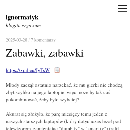
ME
ignormatyk
Skip
to
blogito ergo sum
content
2025-03-28
/
7 komentarzy
Zabawki, zabawki
https://xpil.eu/IyTsW
Młody zaczął ostatnio narzekać, że mu gierki nie chodzą
zbyt szybko na jego laptopie, więc może by tak coś
pokombinować, żeby było szybciej?
Akurat się złożyło, że parę miesięcy temu jeden z
naszych starszych laptopów (który dotychczas leżał pod
telewizorem, zamieniając "dumb tv" w "smart tv") trafił