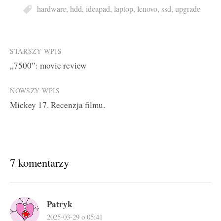
hardware
,
hdd
,
ideapad
,
laptop
,
lenovo
,
ssd
,
upgrade
Post
STARSZY WPIS
„7500”: movie review
navigation
NOWSZY WPIS
Mickey 17. Recenzja filmu.
7 komentarzy
Patryk
2025-03-29 o 05:41