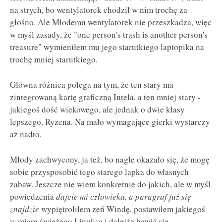
na strych, bo wentylatorek chodził w nim trochę za
głośno. Ale Młodemu wentylatorek nie przeszkadza, więc
w myśl zasady, że "one person's trash is another person's
treasure" wymieniłem mu jego starutkiego laptopika na
trochę mniej starutkiego.
Główna różnica polega na tym, że ten stary ma
zintegrowaną kartę graficzną Intela, a ten mniej stary -
jakiegoś dość wiekowego, ale jednak o dwie klasy
lepszego, Ryzena. Na mało wymagające gierki wystarczy
aż nadto.
Młody zachwycony, ja też, bo nagle okazało się, że mogę
sobie przysposobić tego starego lapka do własnych
zabaw. Jeszcze nie wiem konkretnie do jakich, ale w myśl
powiedzenia
dajcie mi człowieka, a paragraf już się
znajdzie
wypiętroliłem zeń Windę, postawiłem jakiegoś
w miarę świeżego Linuksa i dalejże bawić się.