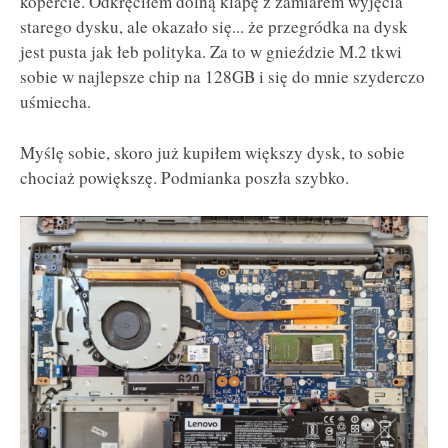
kopercie. Odkręciłem dolną klapę z zamiarem wyjęcia
starego dysku, ale okazało się... że przegródka na dysk
jest pusta jak łeb polityka. Za to w gnieździe M.2 tkwi
sobie w najlepsze chip na 128GB i się do mnie szyderczo
uśmiecha.
Myślę sobie, skoro już kupiłem większy dysk, to sobie
chociaż powiększę. Podmianka poszła szybko.