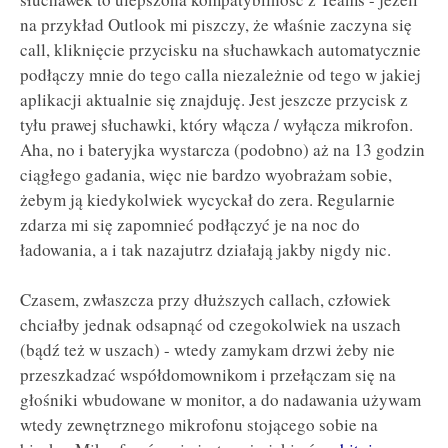
na przykład Outlook mi piszczy, że właśnie zaczyna się
call, kliknięcie przycisku na słuchawkach automatycznie
podłączy mnie do tego calla niezależnie od tego w jakiej
aplikacji aktualnie się znajduję. Jest jeszcze przycisk z
tyłu prawej słuchawki, który włącza / wyłącza mikrofon.
Aha, no i bateryjka wystarcza (podobno) aż na 13 godzin
ciągłego gadania, więc nie bardzo wyobrażam sobie,
żebym ją kiedykolwiek wycyckał do zera. Regularnie
zdarza mi się zapomnieć podłączyć je na noc do
ładowania, a i tak nazajutrz działają jakby nigdy nic.
Czasem, zwłaszcza przy dłuższych callach, człowiek
chciałby jednak odsapnąć od czegokolwiek na uszach
(bądź też w uszach) - wtedy zamykam drzwi żeby nie
przeszkadzać współdomownikom i przełączam się na
głośniki wbudowane w monitor, a do nadawania używam
wtedy zewnętrznego mikrofonu stojącego sobie na