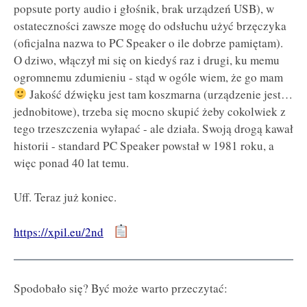
popsute porty audio i głośnik, brak urządzeń USB), w
ostateczności zawsze mogę do odsłuchu użyć brzęczyka
(oficjalna nazwa to PC Speaker o ile dobrze pamiętam).
O dziwo, włączył mi się on kiedyś raz i drugi, ku memu
ogromnemu zdumieniu - stąd w ogóle wiem, że go mam
Jakość dźwięku jest tam koszmarna (urządzenie jest…
jednobitowe), trzeba się mocno skupić żeby cokolwiek z
tego trzeszczenia wyłapać - ale działa. Swoją drogą kawał
historii - standard PC Speaker powstał w 1981 roku, a
więc ponad 40 lat temu.
Uff. Teraz już koniec.
https://xpil.eu/2nd
Spodobało się? Być może warto przeczytać: