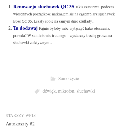
Renowacja słuchawek QC 35
Jakiś czas temu, podczas
wiosennych porządków, natknąłem się na egzemplarz słuchawek
Bose QC 35. Leżały sobie na samym dnie szuflady...
Tu dodawaj
Fajnie byłoby móc wyłączyć hałas otoczenia,
prawda? W sumie to nic trudnego - wystarczy trochę grosza na
słuchawki z aktywnym...
Samo życie
dźwięk
,
mikrofon
,
słuchawki
Post
STARSZY WPIS
Autokoszty #2
navigation