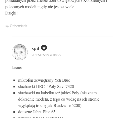
posiadanych przez Ciebie dóbr dźwiękowych? Konkretnych i
polecanych modeli nigdy nie jest za wiele…
Dzięki!
Odpowiedz
xpil
2022-02-25 o 08:22
Jasne:
mikrofon zewnętrzny Yeti Blue
słuchawki DECT Poly Savi 7320
słuchawki na kabelku też jakieś Poly (nie znam
dokładnie modelu, z tego co widzę na ich stronie
wyglądają trochę jak Blackwire 5200)
douszne Jabra Elite 65