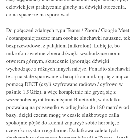
człowiek jest praktycznie głuchy na dźwięki otoczenia,
co na spacerze ma sporo wad.
Do połączeń zdalnych typu Teams / Zoom / Google Meet
/ cotampaniejeszcze mam osobne słuchawki nauszne, też
bezprzewodowe, z pałąkiem (mikrofon). Lubię je, bo
mikrofon świetnie zbiera dźwięki wychodzące moim
otworem górnym, skutecznie ignorując dźwięki
wychodzące z różnych innych miejsc. Ponadto słuchawki
te są na stałe sparowane z bazą i komunikują się z nią za
pomocą DECT (czyli szyfrowane radiowo / cyfrowo w
paśmie 1.9GHz), a więc kompletnie nie gryzą się z
wszechobecnymi transmisjami Bluetooth, w dodatku
pozwalają na pogawędki w odległości do 180 metrów od
bazy, dzięki czemu mogę w czasie służbowego calla
spokojnie pójść do kuchni zaparzyć sobie herbatę, z
czego korzystam regularnie. Dodatkowa zaleta tych
słuchawek to ulepszona kompatybilność z Teams - jeżeli