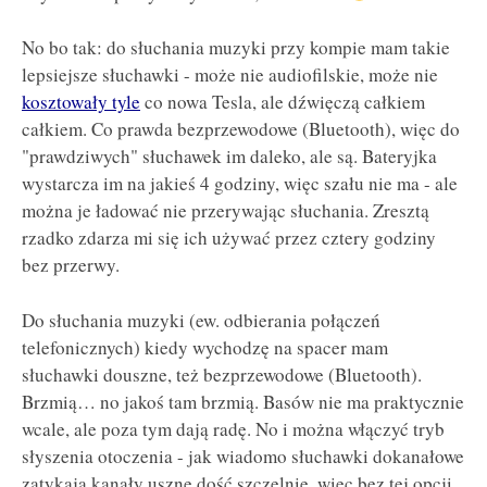
No bo tak: do słuchania muzyki przy kompie mam takie
lepsiejsze słuchawki - może nie audiofilskie, może nie
kosztowały tyle
co nowa Tesla, ale dźwięczą całkiem
całkiem. Co prawda bezprzewodowe (Bluetooth), więc do
"prawdziwych" słuchawek im daleko, ale są. Bateryjka
wystarcza im na jakieś 4 godziny, więc szału nie ma - ale
można je ładować nie przerywając słuchania. Zresztą
rzadko zdarza mi się ich używać przez cztery godziny
bez przerwy.
Do słuchania muzyki (ew. odbierania połączeń
telefonicznych) kiedy wychodzę na spacer mam
słuchawki douszne, też bezprzewodowe (Bluetooth).
Brzmią… no jakoś tam brzmią. Basów nie ma praktycznie
wcale, ale poza tym dają radę. No i można włączyć tryb
słyszenia otoczenia - jak wiadomo słuchawki dokanałowe
zatykają kanały uszne dość szczelnie, więc bez tej opcji