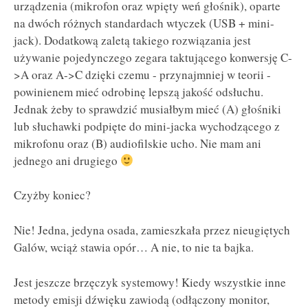
urządzenia (mikrofon oraz wpięty weń głośnik), oparte
na dwóch różnych standardach wtyczek (USB + mini-
jack). Dodatkową zaletą takiego rozwiązania jest
używanie pojedynczego zegara taktującego konwersję C-
>A oraz A->C dzięki czemu - przynajmniej w teorii -
powinienem mieć odrobinę lepszą jakość odsłuchu.
Jednak żeby to sprawdzić musiałbym mieć (A) głośniki
lub słuchawki podpięte do mini-jacka wychodzącego z
mikrofonu oraz (B) audiofilskie ucho. Nie mam ani
jednego ani drugiego
Czyżby koniec?
Nie! Jedna, jedyna osada, zamieszkała przez nieugiętych
Galów, wciąż stawia opór… A nie, to nie ta bajka.
Jest jeszcze brzęczyk systemowy! Kiedy wszystkie inne
metody emisji dźwięku zawiodą (odłączony monitor,