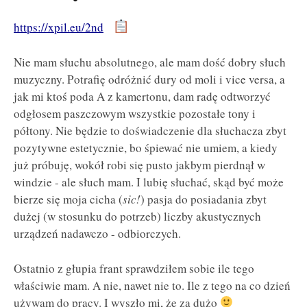
https://xpil.eu/2nd
Nie mam słuchu absolutnego, ale mam dość dobry słuch
muzyczny. Potrafię odróżnić dury od moli i vice versa, a
jak mi ktoś poda A z kamertonu, dam radę odtworzyć
odgłosem paszczowym wszystkie pozostałe tony i
półtony. Nie będzie to doświadczenie dla słuchacza zbyt
pozytywne estetycznie, bo śpiewać nie umiem, a kiedy
już próbuję, wokół robi się pusto jakbym pierdnął w
windzie - ale słuch mam. I lubię słuchać, skąd być może
bierze się moja cicha (
sic!
) pasja do posiadania zbyt
dużej (w stosunku do potrzeb) liczby akustycznych
urządzeń nadawczo - odbiorczych.
Ostatnio z głupia frant sprawdziłem sobie ile tego
właściwie mam. A nie, nawet nie to. Ile z tego na co dzień
używam do pracy. I wyszło mi, że za dużo