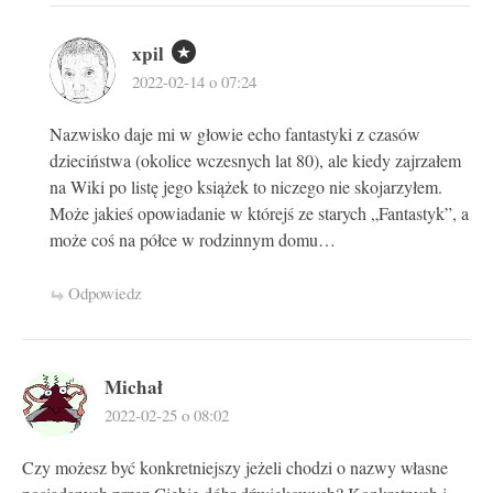
xpil
2022-02-14 o 07:24
Nazwisko daje mi w głowie echo fantastyki z czasów
dzieciństwa (okolice wczesnych lat 80), ale kiedy zajrzałem
na Wiki po listę jego książek to niczego nie skojarzyłem.
Może jakieś opowiadanie w którejś ze starych „Fantastyk”, a
może coś na półce w rodzinnym domu…
Odpowiedz
Michał
2022-02-25 o 08:02
Czy możesz być konkretniejszy jeżeli chodzi o nazwy własne