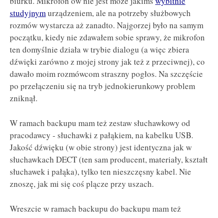
biurku. Mikrofon ów nie jest może jakimś
wybitnie
studyjnym
urządzeniem, ale na potrzeby służbowych
rozmów wystarcza aż zanadto. Najgorzej było na samym
początku, kiedy nie zdawałem sobie sprawy, że mikrofon
ten domyślnie działa w trybie dialogu (a więc zbiera
dźwięki zarówno z mojej strony jak też z przeciwnej), co
dawało moim rozmówcom straszny pogłos. Na szczęście
po przełączeniu się na tryb jednokierunkowy problem
zniknął.
W ramach backupu mam też zestaw słuchawkowy od
pracodawcy - słuchawki z pałąkiem, na kabelku USB.
Jakość dźwięku (w obie strony) jest identyczna jak w
słuchawkach DECT (ten sam producent, materiały, kształt
słuchawek i pałąka), tylko ten nieszczęsny kabel. Nie
znoszę, jak mi się coś plącze przy uszach.
Wreszcie w ramach backupu do backupu mam też