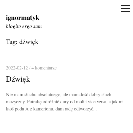
ME
ignormatyk
Skip
to
blogito ergo sum
content
Tag:
dźwięk
2022-02-12
/
4 komentarze
Dźwięk
Nie mam słuchu absolutnego, ale mam dość dobry słuch
muzyczny. Potrafię odróżnić dury od moli i vice versa, a jak mi
ktoś poda A z kamertonu, dam radę odtworzyć...