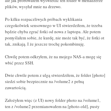
ale jak próbowałem wyświetlić ten folder w menadżerze
plików, wysyłał mnie na drzewo.
Po kilku rozpaczliwych próbach wyklikania
czegokolwiek sensownego w UI stwierdziłem, że trzeba
będzie chyba zgrać fotki od nowa z laptopa. Ale potem
pomyślałem sobie, że kurdę, nie może tak być, że fotki ot
tak, znikają. I że jeszcze trochę pokombinuję.
Chwilę potem odkryłem, że na mojego NAS-a mogę się
wbić przez SSH.
Dwie chwile potem z ulgą stwierdziłem, że folder [photo]
siedzi sobie bezpiecznie na /volume2 z pełną
zawartością.
Założyłem więc (z UI) nowy folder photo na /volume1,
ten z /volume2 przemianowałem na [photo-old], pusty