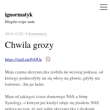
ME
ignormatyk
Skip
to
blogito ergo sum
content
2014-12-05
/
0 komentarzy
Chwila grozy
https://xpil.eu/6jQUn
Moja czarna skrzyneczka zrobiła mi wczoraj psikusa, od
którego podniosłyby mi się włosy na głowie, gdyby nie
lodowiec. Ale po kolei.
Mam od jakiegoś czasu domowego NAS-a firmy
Synology, o którym już kiedyś zdaje się pisałem. NAS
polega na tym, że stoi sobie skrzyneczka z dyskami