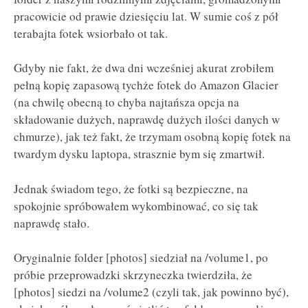
pracowicie od prawie dziesięciu lat. W sumie coś z pół
terabajta fotek wsiorbało ot tak.
Gdyby nie fakt, że dwa dni wcześniej akurat zrobiłem
pełną kopię zapasową tychże fotek do Amazon Glacier
(na chwilę obecną to chyba najtańsza opcja na
składowanie dużych, naprawdę dużych ilości danych w
chmurze), jak też fakt, że trzymam osobną kopię fotek na
twardym dysku laptopa, strasznie bym się zmartwił.
Jednak świadom tego, że fotki są bezpieczne, na
spokojnie spróbowałem wykombinować, co się tak
naprawdę stało.
Oryginalnie folder [photos] siedział na /volume1, po
próbie przeprowadzki skrzyneczka twierdziła, że
[photos] siedzi na /volume2 (czyli tak, jak powinno być),