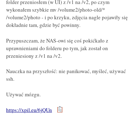
folder przeniosłem (w UI) z /v1 na /v2, po czym
wykonałem szybkie mv /volume2/photo-old/*
/volume2/photo - i po krzyku, zdjęcia nagle pojawiły się
dokładnie tam, gdzie być powinny.
Przypuszczam, że NAS-owi się coś pokićkało z
uprawnieniami do folderu po tym, jak został on
przeniesiony z /v1 na /v2.
Nauczka na przyszłość: nie panikować, myśleć, używać
ssh.
Używać mózgu.
https://xpil.eu/6jQUn