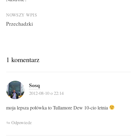
navigation
NOWSZY WPIS
Przechadzki
1 komentarz
Sosq
2012-08-10 o 22:14
moja lepsza połówka to Tullamore Dew 10-cio letnia
Odpowiedz