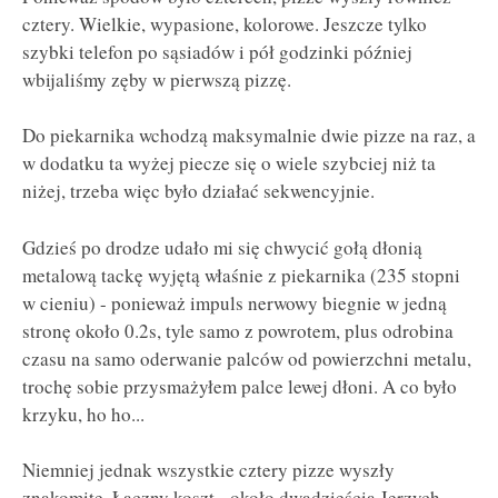
cztery. Wielkie, wypasione, kolorowe. Jeszcze tylko
szybki telefon po sąsiadów i pół godzinki później
wbijaliśmy zęby w pierwszą pizzę.
Do piekarnika wchodzą maksymalnie dwie pizze na raz, a
w dodatku ta wyżej piecze się o wiele szybciej niż ta
niżej, trzeba więc było działać sekwencyjnie.
Gdzieś po drodze udało mi się chwycić gołą dłonią
metalową tackę wyjętą właśnie z piekarnika (235 stopni
w cieniu) - ponieważ impuls nerwowy biegnie w jedną
stronę około 0.2s, tyle samo z powrotem, plus odrobina
czasu na samo oderwanie palców od powierzchni metalu,
trochę sobie przysmażyłem palce lewej dłoni. A co było
krzyku, ho ho...
Niemniej jednak wszystkie cztery pizze wyszły
znakomite. Łączny koszt - około dwadzieścia Jerzych