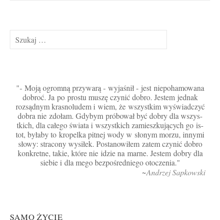
Szukaj:
- Moją og­romną przy­warą - wy­jaśnił - jest niepo­hamo­wana
dob­roć. Ja po pros­tu muszę czy­nić dob­ro. Jes­tem jed­nak
rozsądnym kras­no­ludem i wiem, że wszys­tkim wyświad­czyć
dob­ra nie zdołam. Gdy­bym próbo­wał być dob­ry dla wszys­
tkich, dla całego świata i wszys­tkich za­mie­szkujących go is­
tot, byłaby to kro­pel­ka pit­nej wo­dy w słonym morzu, in­ny­mi
słowy: stra­cony wy­siłek. Pos­ta­nowiłem za­tem czy­nić dob­ro
kon­kret­ne, ta­kie, które nie idzie na mar­ne. Jes­tem dob­ry dla
siebie i dla me­go bez­pośred­niego otocze­nia.
~Andrzej Sapkowski
SAMO ŻYCIE