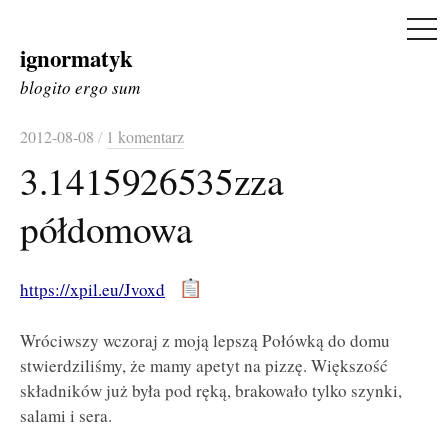
ME
ignormatyk
Skip
to
blogito ergo sum
content
2012-08-08
/
1 komentarz
3.1415926535zza
półdomowa
https://xpil.eu/Jvoxd
Wróciwszy wczoraj z moją lepszą Połówką do domu
stwierdziliśmy, że mamy apetyt na pizzę. Większość
składników już była pod ręką, brakowało tylko szynki,
salami i sera.