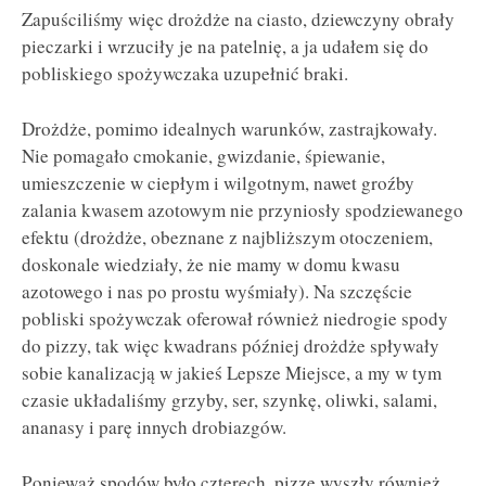
Zapuściliśmy więc drożdże na ciasto, dziewczyny obrały
pieczarki i wrzuciły je na patelnię, a ja udałem się do
pobliskiego spożywczaka uzupełnić braki.
Drożdże, pomimo idealnych warunków, zastrajkowały.
Nie pomagało cmokanie, gwizdanie, śpiewanie,
umieszczenie w ciepłym i wilgotnym, nawet groźby
zalania kwasem azotowym nie przyniosły spodziewanego
efektu (drożdże, obeznane z najbliższym otoczeniem,
doskonale wiedziały, że nie mamy w domu kwasu
azotowego i nas po prostu wyśmiały). Na szczęście
pobliski spożywczak oferował również niedrogie spody
do pizzy, tak więc kwadrans później drożdże spływały
sobie kanalizacją w jakieś Lepsze Miejsce, a my w tym
czasie układaliśmy grzyby, ser, szynkę, oliwki, salami,
ananasy i parę innych drobiazgów.
Ponieważ spodów było czterech, pizze wyszły również