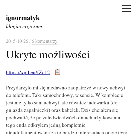
ME
ignormatyk
Skip
to
blogito ergo sum
content
2015-10-26
/
6 komentarzy
Ukryte możliwości
https://xpil.eu/fZo12
Przydarzyło mi się niedawno zaopatrzyć w nowy uchwyt
do telefonu. Taki samochodowy, w sensie. W komplecie
jest nie tylko sam uchwyt, ale również ładowarka (do
gniazda zapalniczki) oraz kabelek. Dziś chciałem się
pochwalić, że po zaledwie dwóch dniach użytkowania
tego cuda odkryłem jedną kompletnie
nieudokumentowaną za to bardzo interesującą opcję tego