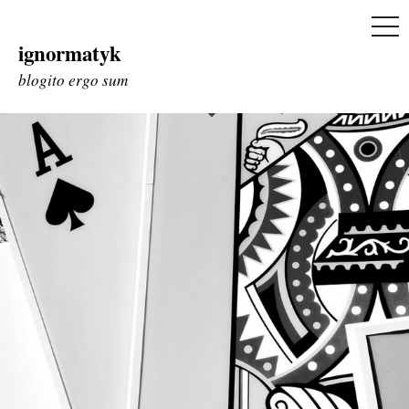
ME
ignormatyk
Skip
to
blogito ergo sum
content