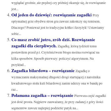
wyglądać groźnie, ale prędzej czy później okazuje się, że rozwiązanie
jest...
Od jeden do dziewięć: rozwiązanie zagadki
Przy
optymalnej grze obydwu stron gra zawsze zakończy się remisem.
Dlaczego? Ponieważ jest to tradycyjne kółko i krzyżyk! Ustawiamy
sobie...
Co masz zrobić jutro, zrób dziś. Rozwiązanie
zagadki dla cierpliwych.
Zagadkę, którą tydzień temu
postawiłem przed p.t. Czytelnictwem blogu można rozwiązać na
kilka sposobów. Sposób pierwszy: policzyć algorytmem. Na
przykład...
Zagadka bilardowa – rozwiązanie
Zagadkę o
wyznaczaniu maksymalnej długości drogi startującej z narożnika
kwadratowego stołu kuli bilardowej zanim uderzy ona w bandę po
raz...
Połamana zagadka – rozwiązanie
Pierwsza część zagadki
jest dość prosta. Najpierw zauważamy, że przy zadanej z góry ilości
segmentów zawsze najlepiej podzielić patyk na...