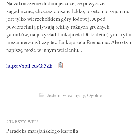
Na zakończenie dodam jeszcze, że powyższe
zagadnienie, chociaż opisane lekko, prosto i przyjemnie,
jest tylko wierzchołkiem góry lodowej. A pod
powierzchnią pływają rekiny różnych groźnych
gatunków, na przykład funkcja eta Dirichleta (rym i rytm
niezamierzony) czy też funkcja zeta Riemanna. Ale o tym
napiszę może w innym wcieleniu...
https://xpil.eu/Gi5Zh
Jestem, więc myślę
,
Ogólne
Post
STARSZY WPIS
Paradoks marsjańskiego kartofla
navigation