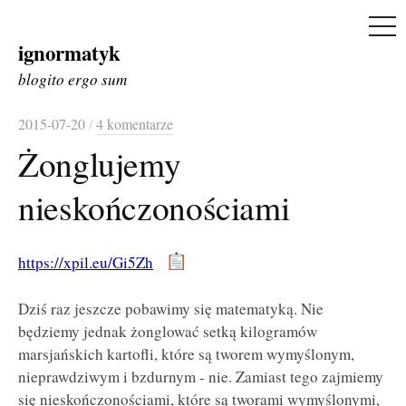
ME
ignormatyk
Skip
to
blogito ergo sum
content
2015-07-20
/
4 komentarze
Żonglujemy
nieskończonościami
https://xpil.eu/Gi5Zh
Dziś raz jeszcze pobawimy się matematyką. Nie
będziemy jednak żonglować setką kilogramów
marsjańskich kartofli, które są tworem wymyślonym,
nieprawdziwym i bzdurnym - nie. Zamiast tego zajmiemy
się nieskończonościami, które są tworami wymyślonymi,