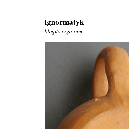
ignormatyk
Skip
to
blogito ergo sum
content