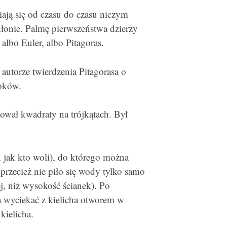
ają się od czasu do czasu niczym
onie. Palmę pierwszeństwa dzierży
lbo Euler, albo Pitagoras.
autorze twierdzenia Pitagorasa o
boków.
lował kwadraty na trójkątach. Był
 jak kto woli), do którego można
przecież nie piło się wody tylko samo
j, niż wysokość ścianek). Po
a wyciekać z kielicha otworem w
kielicha.