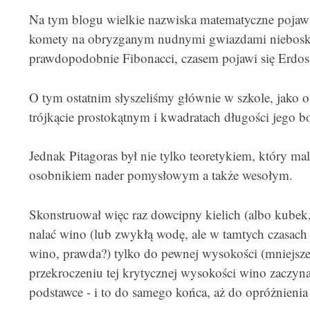
Na tym blogu wielkie nazwiska matematyczne pojawi
komety na obryzganym nudnymi gwiazdami nieboskł
prawdopodobnie Fibonacci, czasem pojawi się Erdos a
O tym ostatnim słyszeliśmy głównie w szkole, jako o 
trójkącie prostokątnym i kwadratach długości jego 
Jednak Pitagoras był nie tylko teoretykiem, który ma
osobnikiem nader pomysłowym a także wesołym.
Skonstruował więc raz dowcipny kielich (albo kubek,
nalać wino (lub zwykłą wodę, ale w tamtych czasach 
wino, prawda?) tylko do pewnej wysokości (mniejsze
przekroczeniu tej krytycznej wysokości wino zaczyn
podstawce - i to do samego końca, aż do opróżnienia 