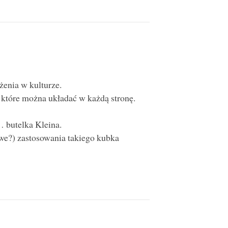
enia w kulturze.
 które można układać w każdą stronę.
a… butelka Kleina.
owe?) zastosowania takiego kubka