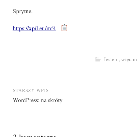
Sprytne.
https://xpil.eu/mf4
Jestem, więc m
Post
STARSZY WPIS
WordPress: na skróty
navigation
3 komentarze