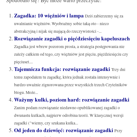
Spodobało się? Być może warto przeczytać:
Zagadka: 10 więźniów i lampa
Dziś zabierzemy się za
uwalnianie więźniów. Wyobraźmy sobie taką oto - nieco
abstrakcyjną i nijak się mającą do rzeczywistości -...
Rozwiązanie zagadki o pięćdziesięciu kapeluszach
Zagadka jest wbrew pozorom prosta, a strategia postępowania nie
zależy całkiem od tego, czy więźniów jest pięciu, pięćdziesięciu czy
pięciuset....
Tajemnicza funkcja: rozwiązanie zagadki
Trzy dni
temu zapodałem tu zagadkę, która jednak została intensywnie i
bardzo uważnie zignorowana przez wszystkich trzech Czytelników
blogu. Może...
Ważymy kulki, poziom hard: rozwiązanie zagadki
Zanim podam rozwiązanie niedawno opublikowanej zagadki o
dwunastu kulkach, najpierw odrobina teorii. W klasycznej wersji
zagadki ("wiemy, czy szukana kulka...
Od jeden do dziewięć: rozwiązanie zagadki
Przy