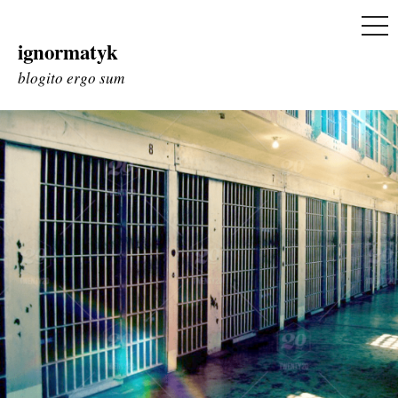
ME
ignormatyk
Skip
to
blogito ergo sum
content