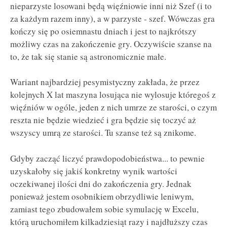
nieparzyste losowani będą więźniowie inni niż Szef (i to
za każdym razem inny), a w parzyste - szef. Wówczas gra
kończy się po osiemnastu dniach i jest to najkrótszy
możliwy czas na zakończenie gry. Oczywiście szanse na
to, że tak się stanie są astronomicznie małe.
Wariant najbardziej pesymistyczny zakłada, że przez
kolejnych X lat maszyna losująca nie wylosuje któregoś z
więźniów w ogóle, jeden z nich umrze ze starości, o czym
reszta nie będzie wiedzieć i gra będzie się toczyć aż
wszyscy umrą ze starości. Tu szanse też są znikome.
Gdyby zacząć liczyć prawdopodobieństwa... to pewnie
uzyskałoby się jakiś konkretny wynik wartości
oczekiwanej ilości dni do zakończenia gry. Jednak
ponieważ jestem osobnikiem obrzydliwie leniwym,
zamiast tego zbudowałem sobie symulację w Excelu,
którą uruchomiłem kilkadziesiąt razy i najdłuższy czas