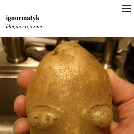
ME
ignormatyk
Skip
to
blogito ergo sum
content