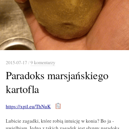
2015-07-17
/
9 komentarzy
Paradoks marsjańskiego
kartofla
https://xpil.eu/ThNuK
Lubicie zagadki, które robią intuicję w konia? Bo ja -
uwielbiam. Jedną z takich zagadek jest słynny paradoks