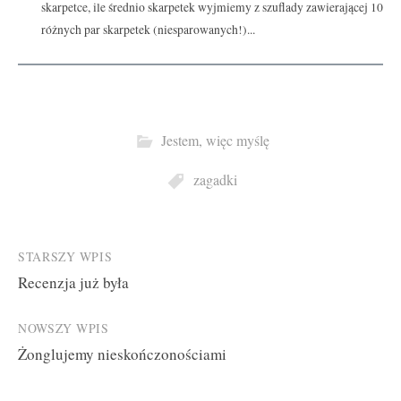
skarpetce, ile średnio skarpetek wyjmiemy z szuflady zawierającej 10
różnych par skarpetek (niesparowanych!)...
Jestem, więc myślę
zagadki
Post
STARSZY WPIS
Recenzja już była
navigation
NOWSZY WPIS
Żonglujemy nieskończonościami