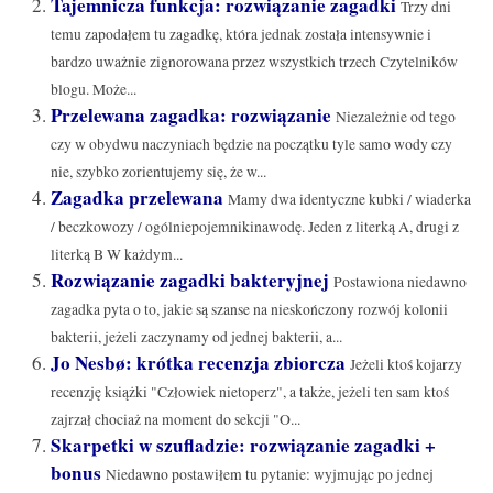
Tajemnicza funkcja: rozwiązanie zagadki
Trzy dni
temu zapodałem tu zagadkę, która jednak została intensywnie i
bardzo uważnie zignorowana przez wszystkich trzech Czytelników
blogu. Może...
Przelewana zagadka: rozwiązanie
Niezależnie od tego
czy w obydwu naczyniach będzie na początku tyle samo wody czy
nie, szybko zorientujemy się, że w...
Zagadka przelewana
Mamy dwa identyczne kubki / wiaderka
/ beczkowozy / ogólniepojemnikinawodę. Jeden z literką A, drugi z
literką B W każdym...
Rozwiązanie zagadki bakteryjnej
Postawiona niedawno
zagadka pyta o to, jakie są szanse na nieskończony rozwój kolonii
bakterii, jeżeli zaczynamy od jednej bakterii, a...
Jo Nesbø: krótka recenzja zbiorcza
Jeżeli ktoś kojarzy
recenzję książki "Człowiek nietoperz", a także, jeżeli ten sam ktoś
zajrzał chociaż na moment do sekcji "O...
Skarpetki w szufladzie: rozwiązanie zagadki +
bonus
Niedawno postawiłem tu pytanie: wyjmując po jednej