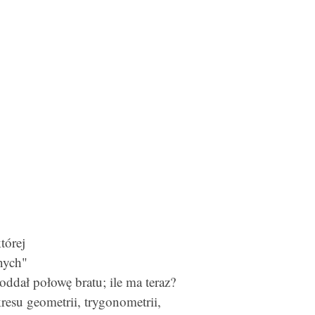
tórej
nych"
oddał połowę bratu; ile ma teraz?
kresu geometrii, trygonometrii,