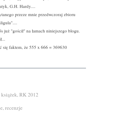
atyk, G.H. Hardy....
czytanego przeze mnie przedwczoraj zbioru
igula"....
 już "gościł" na łamach niniejszego blogu.
...
 się faktem, że 555 x 666 = 369630
 książek
,
RK 2012
ie
,
recenzje