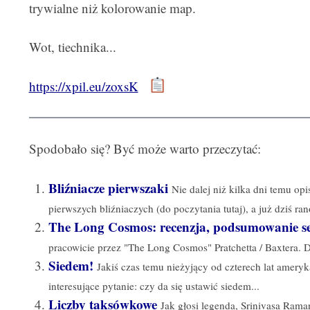
trywialne niż kolorowanie map.
Wot, tiechnika...
https://xpil.eu/zoxsK
Spodobało się? Być może warto przeczytać:
Bliźniacze pierwszaki
Nie dalej niż kilka dni temu op
pierwszych bliźniaczych (do poczytania tutaj), a już dziś rano
The Long Cosmos: recenzja, podsumowanie se
pracowicie przez "The Long Cosmos" Pratchetta / Baxtera. Dz
Siedem!
Jakiś czas temu nieżyjący od czterech lat amery
interesujące pytanie: czy da się ustawić siedem...
Liczby taksówkowe
Jak głosi legenda, Srinivasa Rama