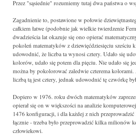
Przez "sąsiednie" rozumiemy tutaj dwa państwa o w
Zagadnienie to, postawione w połowie dziewiętnasteg
całkiem łatwe (podobnie jak wielkie twierdzenie Fer
dwadzieścia lat okazuje się ono opierać matematy
pokoleń matematyków z dziewięćdziesięciu sześciu k
udowodnić, że liczba ta wynosi cztery. Udało się udo
kolorów, udało się potem dla pięciu. Nie udało się je
można by pokolorować zaledwie czterema kolorami.
liczbą tą jest cztery, jednak udowodnić tę czwórkę by
Dopiero w 1976. roku dwóch matematyków zaprezent
opierał się on w większości na analizie komputerowe
1476 konfiguracji, i dla każdej z nich przeprowadzić
łącznie - trzeba było przeprowadzić kilka milionów 
człowiekowi.