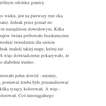
spólnym odcinku granicy.
o wieku, jest na pierwszy rzut oka
mata). Jednak przez ponad sto
cznym narzędziom dowodowym. Kilka
rajów świata próbowało bezskutecznie
wodnić twierdzenie dla sześciu
dnak znaleźć takiej mapy, której nie
 A więc doświadczenie pokazywało, że
ło diabelnie trudno.
owało pełen dowód - niestety,
j, ponieważ trzeba było przeanalizować
 kilka tysięcy kolorowań. A więc -
kolorowań. Coś nieosiągalnego