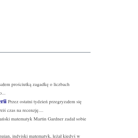
isałem prościutką zagadkę o liczbach
...
rii
Przez ostatni tydzień przegryzałem się
iś czas na recenzję....
kański matematyk Martin Gardner zadał sobie
nujan, indyjski matematyk, leżał kiedyś w