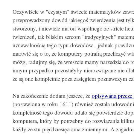
Oczywiście w "czystym" świecie matematyków zaw
przeprowadzony dowód jakiegoś twierdzenia jest tylk
stworzony, i niewiele ma on wspólnego ze stricte h
twierdzeń, tak bliskim sercom "tradycyjnych" mate
uznawalnością tego typu dowodów - jednak prawdziwy
martwić się o to, że komputery potrafią przeliczyć wi
mózg, radujmy się, że wreszcie mamy narzędzia do 
innym przypadku pozostałyby nierozwiązane nie dlate
że są one kompletnie poza zasięgiem poznawczym cz
Na zakończenie dodam jeszcze, że
opisywana przeze 
(postawiona w roku 1611) również została udowodni
kompletność tego dowodu udało się potwierdzić dopi
komputera, który by potrzebny do rozwiązania kilkus
każdy ze stu pięćdziesięcioma zmiennymi. A zagadnien