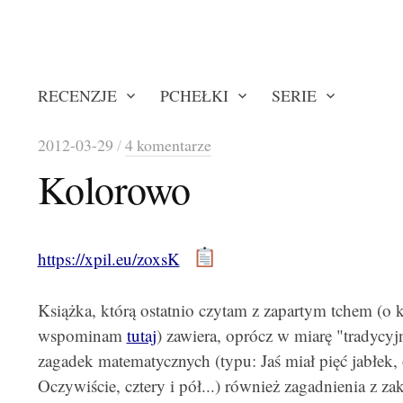
RECENZJE
PCHEŁKI
SERIE
2012-03-29
/
4 komentarze
Kolorowo
https://xpil.eu/zoxsK
Książka, którą ostatnio czytam z zapartym tchem (o k
wspominam
tutaj
) zawiera, oprócz w miarę "tradycyj
zagadek matematycznych (typu: Jaś miał pięć jabłek, 
Oczywiście, cztery i pół...) również zagadnienia z za