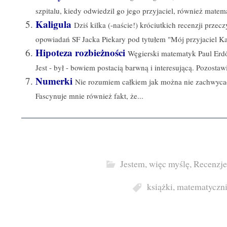
szpitalu, kiedy odwiedzil go jego przyjaciel, również matem
Kaligula
Dziś kilka (-naście!) króciutkich recenzji prze
opowiadań SF Jacka Piekary pod tytułem "Mój przyjaciel Kal
Hipoteza rozbieżności
Węgierski matematyk Paul Erdős
Jest - był - bowiem postacią barwną i interesującą. Pozostawił
Numerki
Nie rozumiem całkiem jak można nie zachwycać
Fascynuje mnie również fakt, że...
Jestem, więc myślę
,
Recenzje
książki
,
matematyczn