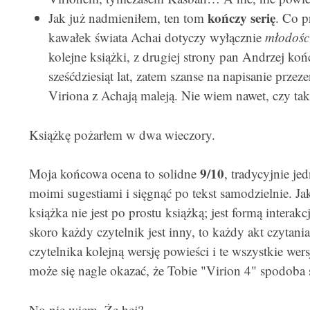
kończy serię
Jak już nadmieniłem, ten tom
. Co p
kawałek świata Achai dotyczy wyłącznie
młodośc
kolejne książki, z drugiej strony pan Andrzej ko
sześćdziesiąt lat, zatem szanse na napisanie przeze
Viriona z Achają maleją. Nie wiem nawet, czy tak
Książkę pożarłem w dwa wieczory.
9/10
Moja końcowa ocena to solidne
, tradycyjnie je
moimi sugestiami i sięgnąć po tekst samodzielnie. Jak
książka nie jest po prostu książką; jest formą interak
skoro każdy czytelnik jest inny, to każdy akt czytan
czytelnika kolejną wersję powieści i te wszystkie wers
może się nagle okazać, że Tobie "Virion 4" spodoba 
No nie wiem. Że hej?