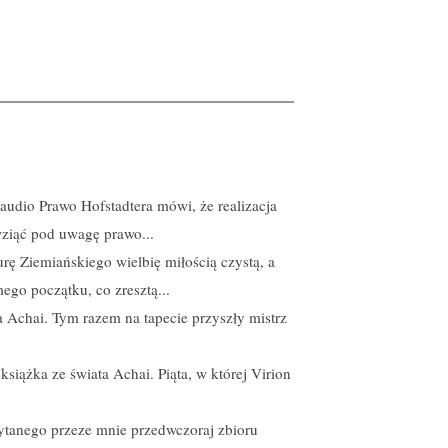
udio Prawo Hofstadtera mówi, że realizacja
wziąć pod uwagę prawo...
urę Ziemiańskiego wielbię miłością czystą, a
ego początku, co zresztą...
a Achai. Tym razem na tapecie przyszły mistrz
 książka ze świata Achai. Piąta, w której Virion
czytanego przeze mnie przedwczoraj zbioru