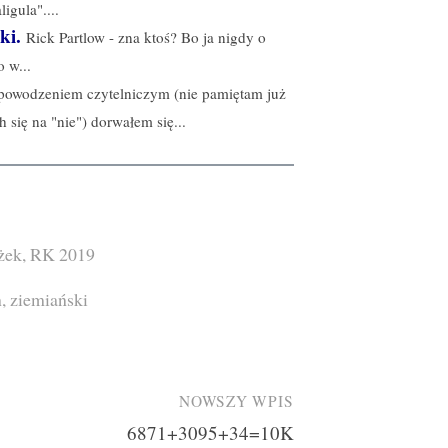
igula"....
ki.
Rick Partlow - zna ktoś? Bo ja nigdy o
 w...
owodzeniem czytelniczym (nie pamiętam już
 się na "nie") dorwałem się...
żek
,
RK 2019
n
,
ziemiański
NOWSZY WPIS
6871+3095+34=10K