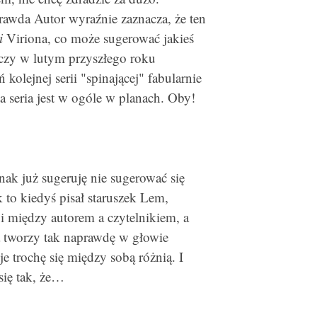
rawda Autor wyraźnie zaznacza, że ten
i
Viriona, co może sugerować jakieś
ńczy w lutym przyszłego roku
ń kolejnej serii "spinającej" fabularnie
a seria jest w ogóle w planach. Oby!
dnak już sugeruję nie sugerować się
 to kiedyś pisał staruszek Lem,
cji między autorem a czytelnikiem, a
ia tworzy tak naprawdę w głowie
je trochę się między sobą różnią. I
się tak, że…