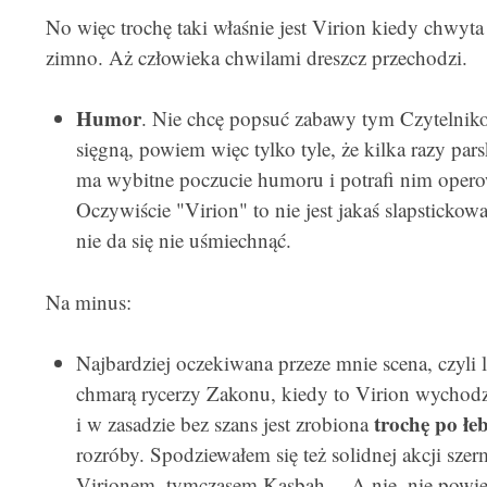
No więc trochę taki właśnie jest Virion kiedy chwyta
zimno. Aż człowieka chwilami dreszcz przechodzi.
Humor
. Nie chcę popsuć zabawy tym Czytelnik
sięgną, powiem więc tylko tyle, że kilka razy pa
ma wybitne poczucie humoru i potrafi nim operowa
Oczywiście "Virion" to nie jest jakaś slapstickow
nie da się nie uśmiechnąć.
Na minus:
Najbardziej oczekiwana przeze mnie scena, czyli 
chmarą rycerzy Zakonu, kiedy to Virion wychodz
trochę po łe
i w zasadzie bez szans jest zrobiona
rozróby. Spodziewałem się też solidnej akcji sz
Virionem, tymczasem Kasbah… A nie, nie powiem