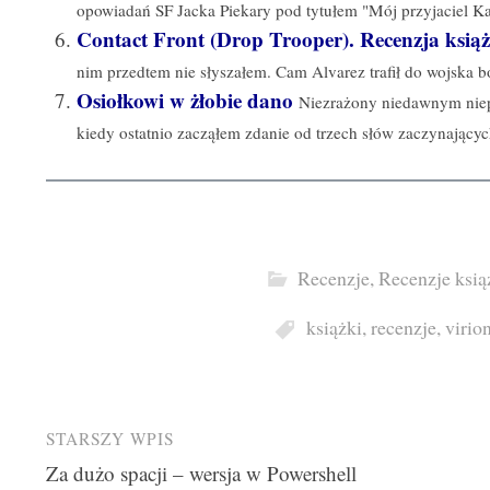
opowiadań SF Jacka Piekary pod tytułem "Mój przyjaciel Kal
Contact Front (Drop Trooper). Recenzja książ
nim przedtem nie słyszałem. Cam Alvarez trafił do wojska bo
Osiołkowi w żłobie dano
Niezrażony niedawnym niep
kiedy ostatnio zacząłem zdanie od trzech słów zaczynających
Recenzje
,
Recenzje ksią
książki
,
recenzje
,
virio
Post
STARSZY WPIS
Za dużo spacji – wersja w Powershell