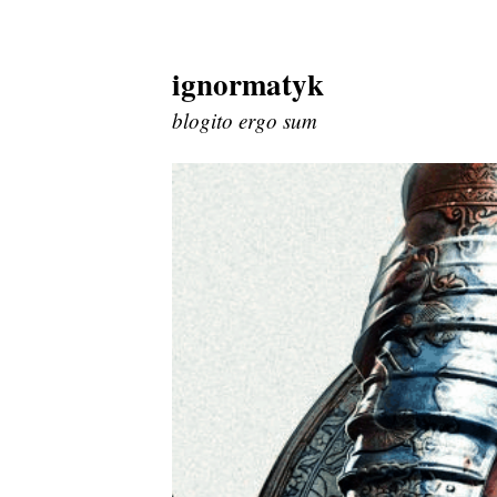
ignormatyk
Skip
to
blogito ergo sum
content