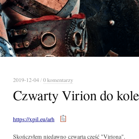
2019-12-04
/
0 komentarzy
Czwarty Virion do kole
https://xpil.eu/arh
Skończyłem niedawno czwartą część "Viriona".