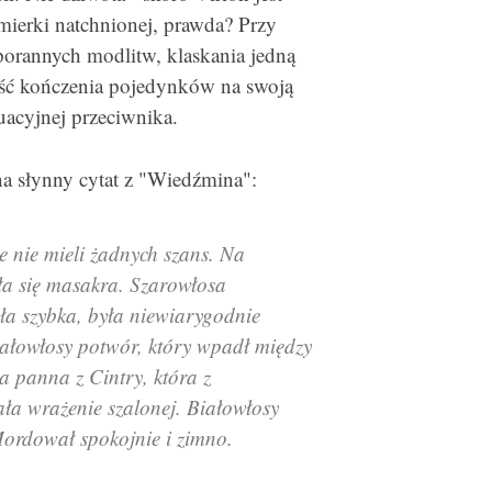
mierki natchnionej, prawda? Przy
porannych modlitw, klaskania jedną
ość kończenia pojedynków na swoją
uacyjnej przeciwnika.
a słynny cytat z "Wiedźmina":
le nie mieli żadnych szans. Na
a się masakra. Szarowłosa
yła szybka, była niewiarygodnie
iałowłosy potwór, który wpadł między
sa panna z Cintry, która z
a wrażenie szalonej. Białowłosy
Mordował spokojnie i zimno.