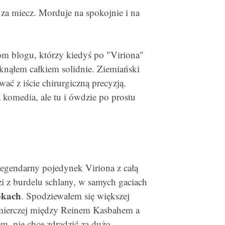
 za miecz. Morduje na spokojnie i na
om blogu, którzy kiedyś po "Viriona"
rsknąłem całkiem solidnie. Ziemiański
ć z iście chirurgiczną precyzją.
a komedia, ale tu i ówdzie po prostu
legendarny pojedynek Viriona z całą
i z burdelu schlany, w samych gaciach
bkach
. Spodziewałem się większej
ermierczej między Reinem Kasbahem a
, nie chcę zdradzić za dużo.