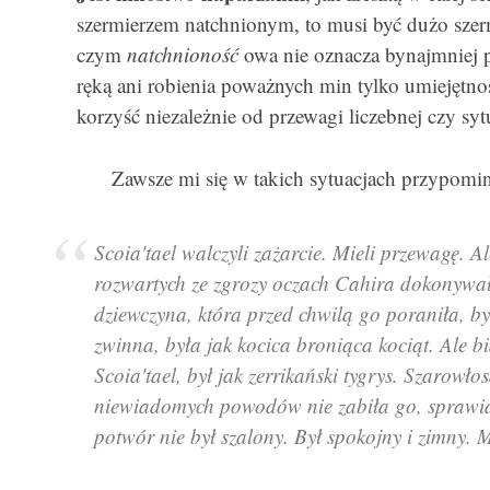
szermierzem natchnionym, to musi być dużo szer
czym
natchnioność
owa nie oznacza bynajmniej 
ręką ani robienia poważnych min tylko umiejętn
korzyść niezależnie od przewagi liczebnej czy syt
Zawsze mi się w takich sytuacjach przypomin
Scoia'tael walczyli zażarcie. Mieli przewagę. A
rozwartych ze zgrozy oczach Cahira dokonywał
dziewczyna, która przed chwilą go poraniła, b
zwinna, była jak kocica broniąca kociąt. Ale b
Scoia'tael, był jak zerrikański tygrys. Szarowło
niewiadomych powodów nie zabiła go, sprawiał
potwór nie był szalony. Był spokojny i zimny. 