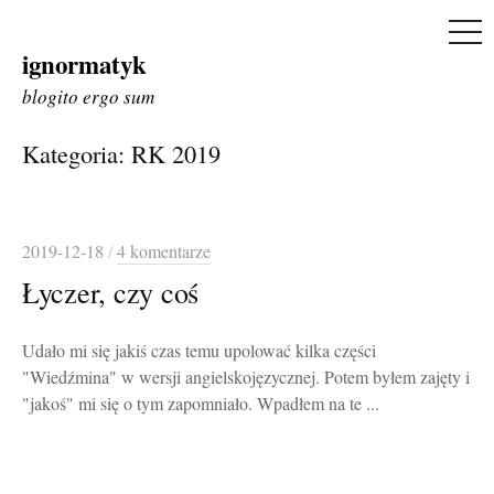
ME
ignormatyk
Skip
to
blogito ergo sum
content
Kategoria:
RK 2019
2019-12-18
/
4 komentarze
Łyczer, czy coś
Udało mi się jakiś czas temu upolować kilka części
"Wiedźmina" w wersji angielskojęzycznej. Potem byłem zajęty i
"jakoś" mi się o tym zapomniało. Wpadłem na te ...