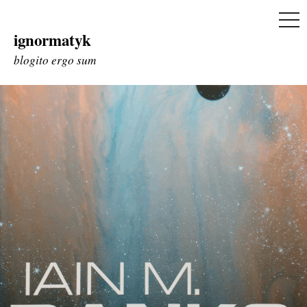
ME
ignormatyk
Skip
to
blogito ergo sum
content