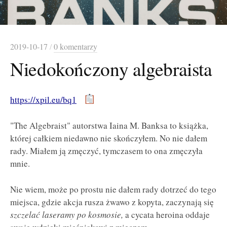
2019-10-17
/
0 komentarzy
Niedokończony algebraista
https://xpil.eu/bq1
"The Algebraist" autorstwa Iaina M. Banksa to książka,
której całkiem niedawno nie skończyłem. No nie dałem
rady. Miałem ją zmęczyć, tymczasem to ona zmęczyła
mnie.
Nie wiem, może po prostu nie dałem rady dotrzeć do tego
miejsca, gdzie akcja rusza żwawo z kopyta, zaczynają się
szczelać laseramy po kosmosie,
a cycata heroina oddaje