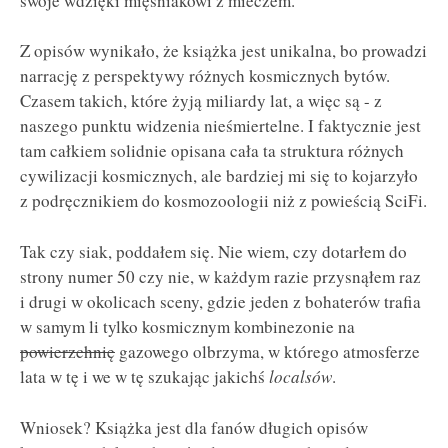
swoje wdzięki mięśniakowi z mieczem.
Z opisów wynikało, że książka jest unikalna, bo prowadzi
narrację z perspektywy różnych kosmicznych bytów.
Czasem takich, które żyją miliardy lat, a więc są - z
naszego punktu widzenia nieśmiertelne. I faktycznie jest
tam całkiem solidnie opisana cała ta struktura różnych
cywilizacji kosmicznych, ale bardziej mi się to kojarzyło
z podręcznikiem do kosmozoologii niż z powieścią SciFi.
Tak czy siak, poddałem się. Nie wiem, czy dotarłem do
strony numer 50 czy nie, w każdym razie przysnąłem raz
i drugi w okolicach sceny, gdzie jeden z bohaterów trafia
w samym li tylko kosmicznym kombinezonie na
powierzchnię
gazowego olbrzyma, w którego atmosferze
lata w tę i we w tę szukając jakichś
localsów
.
Wniosek? Książka jest dla fanów długich opisów