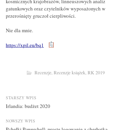
kosmicznych krajobrazów, linneuszowych analiz
gatunkowych oraz czytelników wyposażonych w
przerośnięty gruczoł cierpliwości.
Nie dla mnie.
https://xpil.eu/bq1
Recenzje
,
Recenzje książek
,
RK 2019
Post
STARSZY WPIS
Irlandia: budżet 2020
navigation
NOWSZY WPIS
Pchełki Powershell: proste logowanie z cherbatką