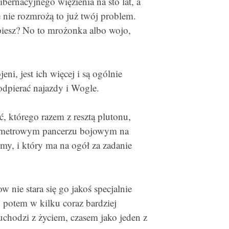
bernacyjnego więzienia na sto lat, a
e nie rozmrożą to już twój problem.
iesz? No to mrożonka albo wojo,
eni, jest ich więcej i są ogólnie
 odpierać najazdy i Wogle.
ć, którego razem z resztą plutonu,
rzymetrowym pancerzu bojowym na
my, i który ma na ogół za zadanie
w nie stara się go jakoś specjalnie
, potem w kilku coraz bardziej
uchodzi z życiem, czasem jako jeden z