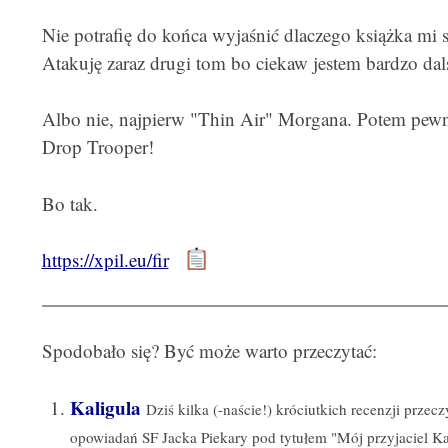
Nie potrafię do końca wyjaśnić dlaczego książka mi s
Atakuję zaraz drugi tom bo ciekaw jestem bardzo da
Albo nie, najpierw "Thin Air" Morgana. Potem pewni
Drop Trooper!
Bo tak.
https://xpil.eu/fir
Spodobało się? Być może warto przeczytać:
Kaligula
Dziś kilka (-naście!) króciutkich recenzji prze
opowiadań SF Jacka Piekary pod tytułem "Mój przyjaciel Kal