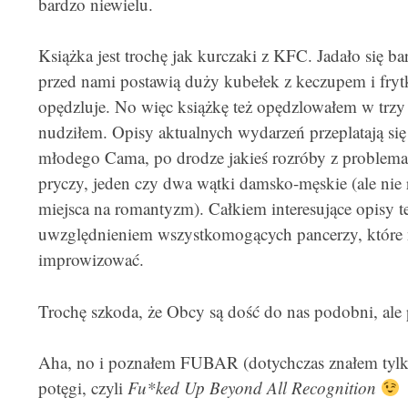
bardzo niewielu.
Książka jest trochę jak kurczaki z KFC. Jadało się ba
przed nami postawią duży kubełek z keczupem i fryt
opędzluje. No więc książkę też opędzlowałem w trzy 
nudziłem. Opisy aktualnych wydarzeń przeplatają s
młodego Cama, po drodze jakieś rozróby z problemat
pryczy, jeden czy dwa wątki damsko-męskie (ale nie
miejsca na romantyzm). Całkiem interesujące opisy 
uwzględnieniem wszystkomogących pancerzy, które na 
improwizować.
Trochę szkoda, że Obcy są dość do nas podobni, al
Aha, no i poznałem FUBAR (dotychczas znałem t
potęgi, czyli
Fu*ked Up Beyond All Recognition