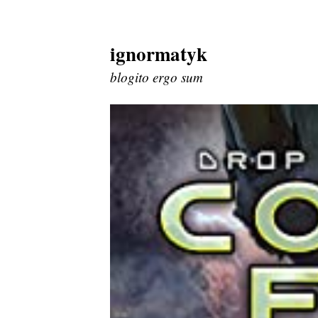
ignormatyk
Skip
to
blogito ergo sum
content