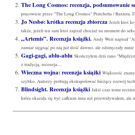
The Long Cosmos: recenzja, podsumowanie se
pracowicie przez "The Long Cosmos" Pratchetta / Baxtera. Dz
Jo Nesbø: krótka recenzja zbiorcza
Jeżeli ktoś k
także, jeżeli ten sam ktoś zajrzał chociaż na moment do sekcj
„Artemis”. Recenzja książki.
Andy Weir napisał "Ar
zamiar sięgnąć po nią już dość dawno, ale odstręczały mnie 
Gagi-gagi, ablu-ablu
Skończyłem dziś rano "Międzyn
z tradycją, recenzja....
Wieczna wojna: recenzja książki
Większość znanyc
szybko. Autorzy próbują ekstrapolować bieżący rozwój techn
Blindsight. Recenzja książki
Jakiś czas temu recenz
która okazała się być całkiem inna niż przewidywałem, ale m