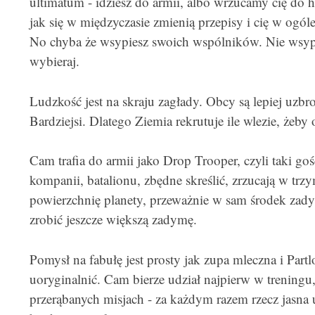
ultimatum - idziesz do armii, albo wrzucamy cię do hi
jak się w międzyczasie zmienią przepisy i cię w ogól
No chyba że wsypiesz swoich wspólników. Nie wsyp
wybieraj.
Ludzkość jest na skraju zagłady. Obcy są lepiej uzbroj
Bardziejsi. Dlatego Ziemia rekrutuje ile wlezie, żeby
Cam trafia do armii jako Drop Trooper, czyli taki goś
kompanii, batalionu, zbędne skreślić, zrzucają w t
powierzchnię planety, przeważnie w sam środek zady
zrobić jeszcze większą zadymę.
Pomysł na fabułę jest prosty jak zupa mleczna i Partlo
uoryginalnić. Cam bierze udział najpierw w treningu
przerąbanych misjach - za każdym razem rzecz jasna 