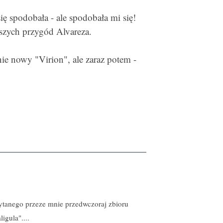
ię spodobała - ale spodobała mi się!
lszych przygód Alvareza.
e nowy "Virion", ale zaraz potem -
czytanego przeze mnie przedwczoraj zbioru
igula"....