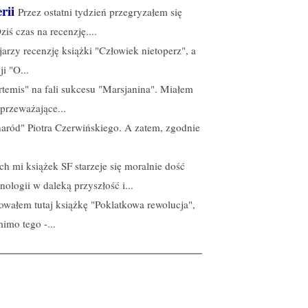
rii
Przez ostatni tydzień przegryzałem się
iś czas na recenzję....
ojarzy recenzję książki "Człowiek nietoperz", a
i "O...
temis" na fali sukcesu "Marsjanina". Miałem
przeważające...
aród" Piotra Czerwińskiego. A zatem, zgodnie
h mi książek SF starzeje się moralnie dość
ologii w daleką przyszłość i...
owałem tutaj książkę "Poklatkowa rewolucja",
imo tego -...