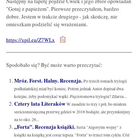
Następny na tapetę pójdzie Ćwiek i jego zbiór opowiadań
"Gotuj z papieżem". Pierwsze przeczytałem, bardzo
dobre. Jestem w trakcie drugiego - jak skończę, nie
omieszkam podzielić się wrażeniami.
https://xpil.eu/Z7WLx
Spodobało się? Być może warto przeczytać:
Mróz. Forst. Halny. Recenzja.
Po trzech tomach trylogii
podhalańskiej miał być koniec. Potem jednak Autor dopisał dwa
kolejne, żeby podomykać wątki. Pięciotomowa trylogia? Zdarza...
Cztery lata Literaków
W zasadzie to trzy i pół, bo miałem
sześciomiesięczną przerwę gdzieś w 2018 bodajże, ale przymknijmy
na to oko. 28...
„Forta”. Recenzja książki.
Seria "Algorytm wojny" z
książki na książkę jest coraz lepsza. "Forta" to trzeci tom cyklu. Cóż