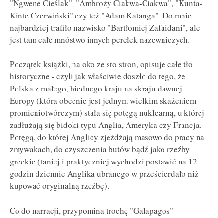
"Ngwene Cieślak", "Ambroży Ciakwa-Ciakwa", "Kunta-
Kinte Czerwiński" czy też "Adam Katanga". Do mnie
najbardziej trafiło nazwisko "Bartłomiej Zafaidani", ale
jest tam całe mnóstwo innych perełek nazewniczych.
Początek książki, na oko ze sto stron, opisuje całe tło
historyczne - czyli jak właściwie doszło do tego, że
Polska z małego, biednego kraju na skraju dawnej
Europy (która obecnie jest jednym wielkim skażeniem
promieniotwórczym) stała się potęgą nuklearną, u której
zadłużają się bidoki typu Anglia, Ameryka czy Francja.
Potęgą, do której Anglicy zjeżdżają masowo do pracy na
zmywakach, do czyszczenia butów bądź jako rzeźby
greckie (taniej i praktyczniej wychodzi postawić na 12
godzin dziennie Anglika ubranego w prześcierdało niż
kupować oryginalną rzeźbę).
Co do narracji, przypomina trochę "Galapagos"