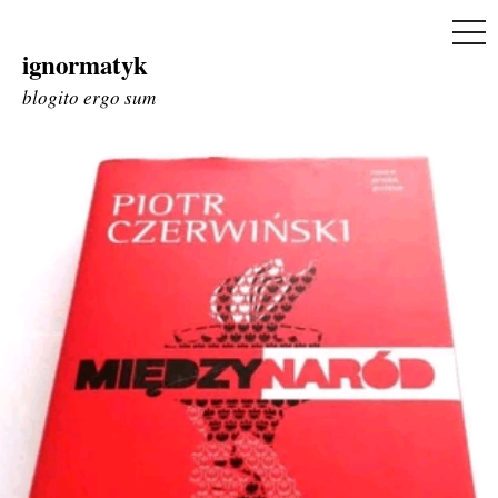
ME
ignormatyk
Skip
to
blogito ergo sum
content