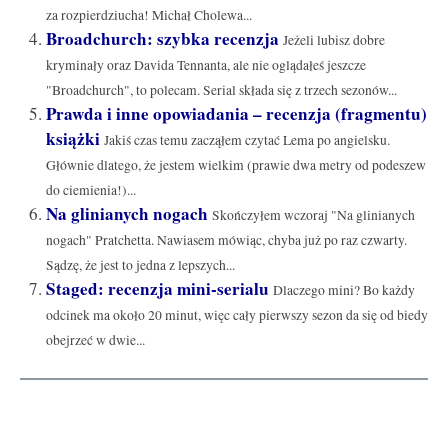
za rozpierdziucha! Michał Cholewa...
Broadchurch: szybka recenzja
Jeżeli lubisz dobre
kryminały oraz Davida Tennanta, ale nie oglądałeś jeszcze
"Broadchurch", to polecam. Serial składa się z trzech sezonów...
Prawda i inne opowiadania – recenzja (fragmentu)
książki
Jakiś czas temu zacząłem czytać Lema po angielsku.
Głównie dlatego, że jestem wielkim (prawie dwa metry od podeszew
do ciemienia!)...
Na glinianych nogach
Skończyłem wczoraj "Na glinianych
nogach" Pratchetta. Nawiasem mówiąc, chyba już po raz czwarty.
Sądzę, że jest to jedna z lepszych...
Staged: recenzja mini-serialu
Dlaczego mini? Bo każdy
odcinek ma około 20 minut, więc cały pierwszy sezon da się od biedy
obejrzeć w dwie...