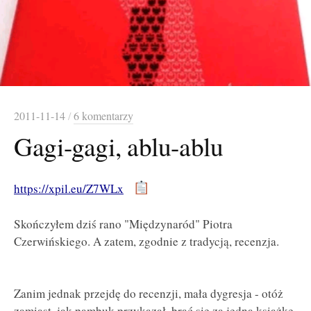
2011-11-14
/
6 komentarzy
Gagi-gagi, ablu-ablu
https://xpil.eu/Z7WLx
Skończyłem dziś rano "Międzynaród" Piotra
Czerwińskiego. A zatem, zgodnie z tradycją, recenzja.
Zanim jednak przejdę do recenzji, mała dygresja - otóż
zamiast, jak pambuk przykazał, brać się za jedną książkę