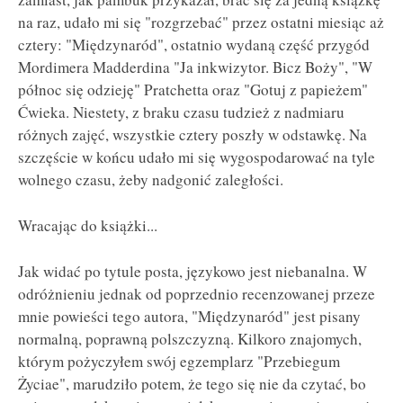
na raz, udało mi się "rozgrzebać" przez ostatni miesiąc aż
cztery: "Międzynaród", ostatnio wydaną część przygód
Mordimera Madderdina "Ja inkwizytor. Bicz Boży", "W
północ się odzieję" Pratchetta oraz "Gotuj z papieżem"
Ćwieka. Niestety, z braku czasu tudzież z nadmiaru
różnych zajęć, wszystkie cztery poszły w odstawkę. Na
szczęście w końcu udało mi się wygospodarować na tyle
wolnego czasu, żeby nadgonić zaległości.
Wracając do książki...
Jak widać po tytule posta, językowo jest niebanalna. W
odróżnieniu jednak od poprzednio recenzowanej przeze
mnie powieści tego autora, "Międzynaród" jest pisany
normalną, poprawną polszczyzną. Kilkoro znajomych,
którym pożyczyłem swój egzemplarz "Przebiegum
Życiae", marudziło potem, że tego się nie da czytać, bo