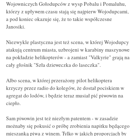
Wojowniczych Gołodupców z wysp Pobalu i Pomaluhu,
którzy z upływem czasu stają się najpierw Wojodupcami,
a pod koniec okazuje się, że to takie współczesne
Janosiki.
Niezwykle plastyczna jest też scena, w której Wojodupcy
atakują centrum miasta, uzbrojeni w karabiny maszynowe
na pokładzie helikopterów - a zamiast "Valkyrie" grają na
cały głośnik "Szła dzieweczka do laseczka".
Albo scena, w której przerażony pilot helikoptera
krzyczy przez radio do kolegów, że dostał pociskiem w
agregat do lodów, i będzie teraz musiał pić piwowin na
ciepło.
Sam piwowin jest też niezłym patentem - w zasadzie
możnaby się pokusić o próbę zrobienia napitku będącego
mieszanką piwa z winem. Tylko w jakich proporcjach by