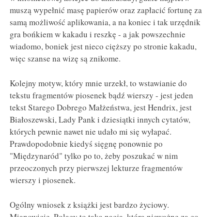
muszą wypełnić masę papierów oraz zapłacić fortunę za
samą możliwość aplikowania, a na koniec i tak urzędnik
gra bońkiem w kakadu i reszkę - a jak powszechnie
wiadomo, boniek jest nieco cięższy po stronie kakadu,
więc szanse na wizę są znikome.
Kolejny motyw, który mnie urzekł, to wstawianie do
tekstu fragmentów piosenek bądź wierszy - jest jeden
tekst Starego Dobrego Małżeństwa, jest Hendrix, jest
Białoszewski, Lady Pank i dziesiątki innych cytatów,
których pewnie nawet nie udało mi się wyłapać.
Prawdopodobnie kiedyś sięgnę ponownie po
"Międzynaród" tylko po to, żeby poszukać w nim
przeoczonych przy pierwszej lekturze fragmentów
wierszy i piosenek.
Ogólny wniosek z książki jest bardzo życiowy.
Mianowicie, Polacy to taka nacja, która nieważne za co