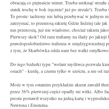
obracają co piętnaście minut. Trzeba uniknąć strzału
statek trochę w bok (ręcznie! już po strzale!). Trzeb
To proste: tachiony nie lubią przebywać w jednym mie
zatrzymać, to przeniosą rakietę Gdzie Indziej (ale ja
nas przenoszą, już nie wiadomo, chociaż rakieta jakoś
Pierwszy skok? Od razu trafiamy na ślady po jakiejś 
prawdopodobieństwo trafienia w międzygwiezdnej p
z tym, że Skarbówka odda nam bez walki omyłkowo p
Do tego bzdurki typu "wolant myśliwca pozwala kie
osiach" - kurdę, a czemu tylko w sześciu, a nie od ra
Może w tym ostatnim przykładzie akurat zawalił tłum
przez 36% pierwszej części opadły mi witki. Albo fa
prostu postawił wszystko na jedną kartę i wyproduko
Newtona i Einsteina.