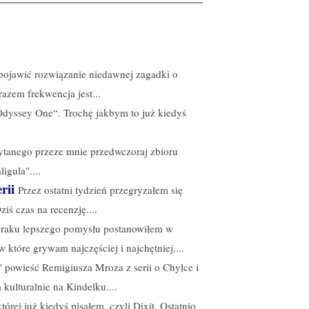
 pojawić rozwiązanie niedawnej zagadki o
azem frekwencja jest...
Odyssey One“. Trochę jakbym to już kiedyś
czytanego przeze mnie przedwczoraj zbioru
igula"....
rii
Przez ostatni tydzień przegryzałem się
iś czas na recenzję....
braku lepszego pomysłu postanowiłem w
w które grywam najczęściej i najchętniej....
" powieść Remigiusza Mroza z serii o Chyłce i
kulturalnie na Kindelku....
órej już kiedyś pisałem, czyli Dixit. Ostatnio