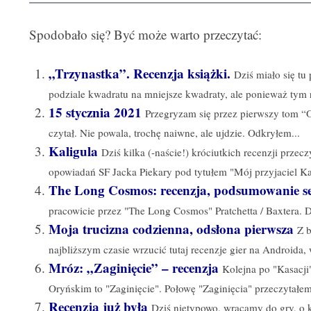
Spodobało się? Być może warto przeczytać:
„Trzynastka”. Recenzja książki.
Dziś miało się tu
podziale kwadratu na mniejsze kwadraty, ale ponieważ tym r
15 stycznia 2021
Przegryzam się przez pierwszy tom “
czytał. Nie powala, trochę naiwne, ale ujdzie. Odkryłem...
Kaligula
Dziś kilka (-naście!) króciutkich recenzji prze
opowiadań SF Jacka Piekary pod tytułem "Mój przyjaciel Kal
The Long Cosmos: recenzja, podsumowanie se
pracowicie przez "The Long Cosmos" Pratchetta / Baxtera. Dz
Moja trucizna codzienna, odsłona pierwsza
Z 
najbliższym czasie wrzucić tutaj recenzje gier na Androida, 
Mróz: „Zaginięcie” – recenzja
Kolejna po "Kasacji
Oryńskim to "Zaginięcie". Połowę "Zaginięcia" przeczytałem 
Recenzja już była
Dziś nietypowo, wracamy do gry, o kt