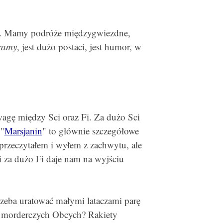
. Mamy podróże międzygwiezdne,
eramy
, jest dużo postaci, jest humor, w
gę między Sci oraz Fi. Za dużo Sci
 "
Marsjanin
" to głównie szczegółowe
przeczytałem i wyłem z zachwytu, ale
ei za dużo Fi daje nam na wyjściu
trzeba uratować małymi lataczami parę
ez morderczych Obcych? Rakiety