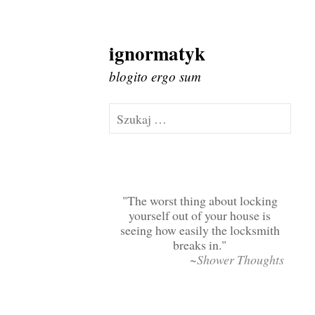
ignormatyk
Skip
to
blogito ergo sum
content
Szukaj:
The worst thing about locking
yourself out of your house is
seeing how easily the locksmith
breaks in.
~Shower Thoughts