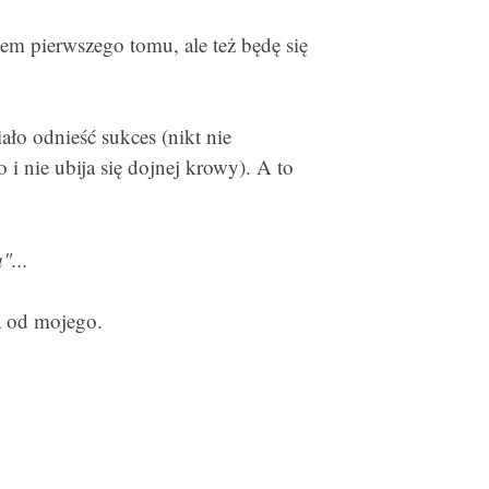
łem pierwszego tomu, ale też będę się
ało odnieść sukces (nikt nie
o i nie ubija się dojnej krowy). A to
"...
a od mojego.