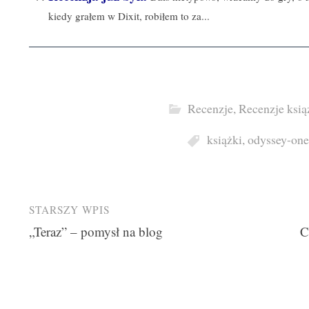
kiedy grałem w Dixit, robiłem to za...
Recenzje
,
Recenzje ksią
książki
,
odyssey-one
Post
STARSZY WPIS
„Teraz” – pomysł na blog
C
navigation