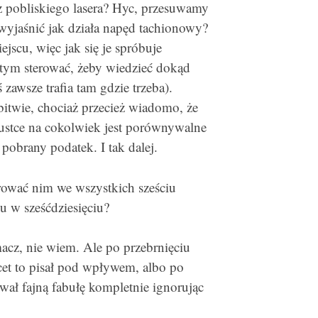
 z pobliskiego lasera? Hyc, przesuwamy
a wyjaśnić jak działa napęd tachionowy?
jscu, więc jak się je spróbuje
k tym sterować, żeby wiedzieć dokąd
 zawsze trafia tam gdzie trzeba).
bitwie, chociaż przecież wiadomo, że
ustce na cokolwiek jest porównywalne
obrany podatek. I tak dalej.
rować nim we wszystkich sześciu
zu w sześćdziesięciu?
acz, nie wiem. Ale po przebrnięciu
cet to pisał pod wpływem, albo po
wał fajną fabułę kompletnie ignorując