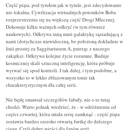
Część piąta, pod tytułem jak w tytule, jest zdecydowanie
nie-lokalna. Cywilizacja wirtualnych potomków Boba
rozprzestrzenia się na większą część Drogi Mlecznej.
Dokonuje kilku ważnych odkryć (w tym również
naukowych). Odkrywa inną mini-galaktykę sąsiadującą z
nami (dotychczas niewidoczną, bo położoną dokładnie w
linii prostej za Saggitariusem A, patrząc z naszego
zakątka). Odkrywa kolejne życie rozumne. Buduje
kosmicznej skali sztuczną inteligencję, która próbuje
wyrwać się spod kontroli. I tak dalej, i tym podobne, a
wszystko to w lekko zblazowanym tonie tak
charakterystycznym dla całej serii.
Nie będę omawiał szczegółów fabuły, nie o to tutaj
chodzi. Warto jednak wiedzieć, że - w odróżnieniu od
części czwartej, która miała serię zamknąć - część piąta
zostawia bardzo szeroko otwartą furtkę do dalszego
ciągu. Czyli dobre wieści dla fanów serii.