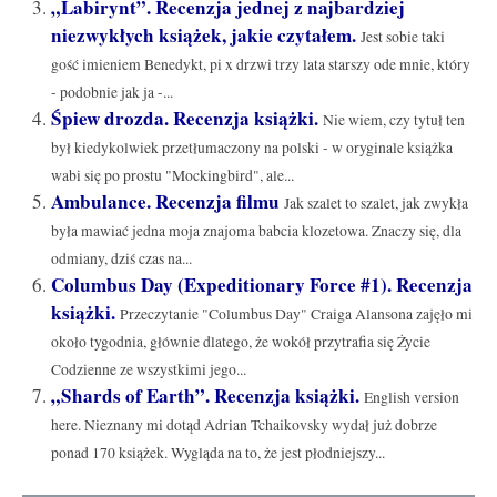
„Labirynt”. Recenzja jednej z najbardziej
niezwykłych książek, jakie czytałem.
Jest sobie taki
gość imieniem Benedykt, pi x drzwi trzy lata starszy ode mnie, który
- podobnie jak ja -...
Śpiew drozda. Recenzja książki.
Nie wiem, czy tytuł ten
był kiedykolwiek przetłumaczony na polski - w oryginale książka
wabi się po prostu "Mockingbird", ale...
Ambulance. Recenzja filmu
Jak szalet to szalet, jak zwykła
była mawiać jedna moja znajoma babcia klozetowa. Znaczy się, dla
odmiany, dziś czas na...
Columbus Day (Expeditionary Force #1). Recenzja
książki.
Przeczytanie "Columbus Day" Craiga Alansona zajęło mi
około tygodnia, głównie dlatego, że wokół przytrafia się Życie
Codzienne ze wszystkimi jego...
„Shards of Earth”. Recenzja książki.
English version
here. Nieznany mi dotąd Adrian Tchaikovsky wydał już dobrze
ponad 170 książek. Wygląda na to, że jest płodniejszy...