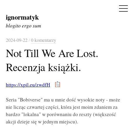
ME
ignormatyk
Skip
to
blogito ergo sum
content
2024-09-22
/
0 komentarzy
Not Till We Are Lost.
Recenzja książki.
https://xpil.eu/zwdfH
Seria "Bobiverse" ma u mnie dość wysokie noty - może
nie licząc czwartej części, która jest moim zdaniem za
bardzo "lokalna" w porównaniu do reszty (większość
akcji dzieje się w jednym miejscu).