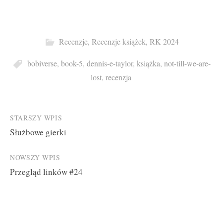
Recenzje
,
Recenzje książek
,
RK 2024
bobiverse
,
book-5
,
dennis-e-taylor
,
książka
,
not-till-we-are-
lost
,
recenzja
Post
STARSZY WPIS
Służbowe gierki
navigation
NOWSZY WPIS
Przegląd linków #24