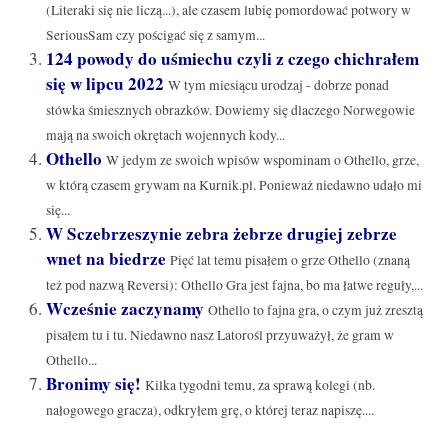
(Literaki się nie liczą...), ale czasem lubię pomordować potwory w
SeriousSam czy pościgać się z samym...
124 powody do uśmiechu czyli z czego chichrałem
się w lipcu 2022
W tym miesiącu urodzaj - dobrze ponad
stówka śmiesznych obrazków. Dowiemy się dlaczego Norwegowie
mają na swoich okrętach wojennych kody...
Othello
W jedym ze swoich wpisów wspominam o Othello, grze,
w którą czasem grywam na Kurnik.pl. Ponieważ niedawno udało mi
się...
W Sczebrzeszynie zebra żebrze drugiej zebrze
wnet na biedrze
Pięć lat temu pisałem o grze Othello (znaną
też pod nazwą Reversi): Othello Gra jest fajna, bo ma łatwe reguły,...
Wcześnie zaczynamy
Othello to fajna gra, o czym już zresztą
pisałem tu i tu. Niedawno nasz Latorośl przyuważył, że gram w
Othello...
Bronimy się!
Kilka tygodni temu, za sprawą kolegi (nb.
nałogowego gracza), odkryłem grę, o której teraz napiszę....