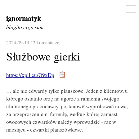
ME
ignormatyk
Skip
to
blogito ergo sum
content
2024-09-19
/
2 komentarze
Służbowe gierki
https://xpil.eu/O9xDp
… ale nie edwardy tylko planszowe. Jeden z klientów, u
którego ostatnio orzę na ugorze z ramienia swojego
ulubionego pracodawcy, postanowił wypróbować nową,
za przeproszeniem, formułę, według której zamiast
owocowych czwartków należy wprowadzić - raz w
miesiącu - czwartki planszówkowe.