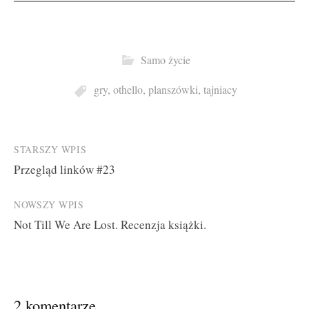
Samo życie
gry
,
othello
,
planszówki
,
tajniacy
Post
STARSZY WPIS
Przegląd linków #23
navigation
NOWSZY WPIS
Not Till We Are Lost. Recenzja książki.
2 komentarze