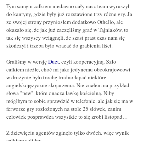
Tym samym całkiem niedawno cały nasz team wyruszył
do kantyny, gdzie były już rozstawione trzy różne gry. Ja
ze swojej strony przyniosłem dodatkowo Othello, ale
okazało się, że jak już zaczęliśmy grać w Tajniaków, to
tak się wszyscy wciągnęli, że szast prast czas nam się
skończył i trzeba było wracać do grabienia liści.
Graliśmy w wersję
Duet
, czyli kooperacyjną. Szło
całkiem nieźle, choć mi jako jedynemu obcokrajowcowi
w drużynie było trochę trudno łapać niektóre
angielskojęzyczne skojarzenia. Nie znałem na przykład
słowa "pew", które onacza ławkę kościelną. Niby
mógłbym to sobie sprawdzić w telefonie, ale jak się ma w
ferworze gry rozłożonych na stole 25 słówek, zanim
człowiek posprawdza wszystkie to się zrobi listopad…
Z dziewięciu agentów zginęło tylko dwóch, więc wynik
całkiem solidny.