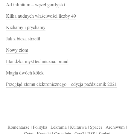
Ad infinitum – węzeł gordyjski
Kilka nudnych właściwości liczby 49
Kichamy i prychamy
Jak z bicza strzelił
Nowy złom
Irlandzka myśl techniczna: prund
Magia dwóch kółek
Przegląd złomu elektronicznego – edycja październik 2021
Komentarze
|
Polityka
|
Lekrama
|
Kulturwa
|
Spacer
|
Archiwum
|
Cytat
|
Kontakt
|
Czytelnia
|
Que?
|
RSS
|
Szukaj