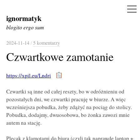
ME
ignormatyk
Skip
to
blogito ergo sum
content
2024-11-14
/
5 komentarzy
Czwartkowe zamotanie
https://xpil.eu/Lndri
Czwartki są inne od całej reszty, bo w odróżnieniu od
pozostałych dni, we czwartki pracuję w biurze. A więc
wcześniejsza pobudka, żeby zdążyć na pociąg do stolicy.
Pobudka, dodajmy, dwuosobowa, bo żonka zawozi mnie
autem na stację.
Plecak z klamotami do biura (czyli tak naprawdę laptop +