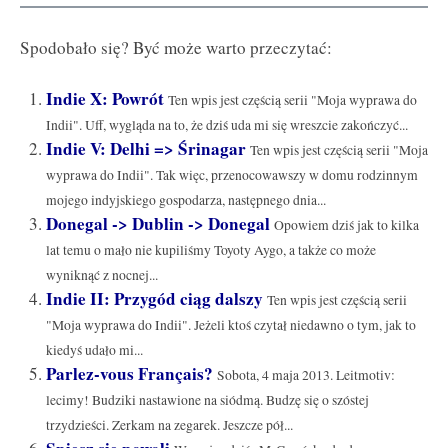
Spodobało się? Być może warto przeczytać:
Indie X: Powrót
Ten wpis jest częścią serii "Moja wyprawa do
Indii". Uff, wygląda na to, że dziś uda mi się wreszcie zakończyć...
Indie V: Delhi => Śrinagar
Ten wpis jest częścią serii "Moja
wyprawa do Indii". Tak więc, przenocowawszy w domu rodzinnym
mojego indyjskiego gospodarza, następnego dnia...
Donegal -> Dublin -> Donegal
Opowiem dziś jak to kilka
lat temu o mało nie kupiliśmy Toyoty Aygo, a także co może
wyniknąć z nocnej...
Indie II: Przygód ciąg dalszy
Ten wpis jest częścią serii
"Moja wyprawa do Indii". Jeżeli ktoś czytał niedawno o tym, jak to
kiedyś udało mi...
Parlez-vous Français?
Sobota, 4 maja 2013. Leitmotiv:
lecimy! Budziki nastawione na siódmą. Budzę się o szóstej
trzydzieści. Zerkam na zegarek. Jeszcze pół...