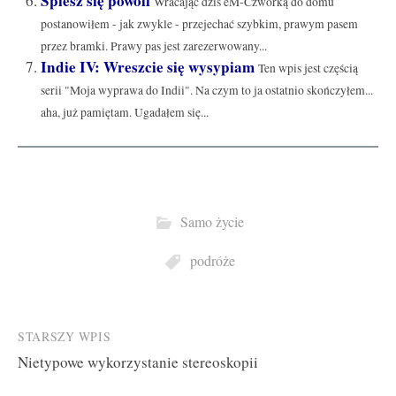
Spiesz się powoli
Wracając dziś eM-Czwórką do domu
postanowiłem - jak zwykle - przejechać szybkim, prawym pasem
przez bramki. Prawy pas jest zarezerwowany...
Indie IV: Wreszcie się wysypiam
Ten wpis jest częścią
serii "Moja wyprawa do Indii". Na czym to ja ostatnio skończyłem...
aha, już pamiętam. Ugadałem się...
Samo życie
podróże
Post
STARSZY WPIS
Nietypowe wykorzystanie stereoskopii
navigation