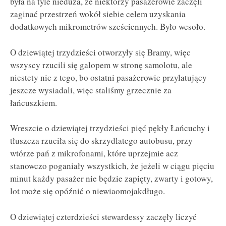
była na tyle nieduża, że niektórzy pasażerowie zaczęli
zaginać przestrzeń wokół siebie celem uzyskania
dodatkowych mikrometrów sześciennych. Było wesoło.
O dziewiątej trzydzieści otworzyły się Bramy, więc
wszyscy rzucili się galopem w stronę samolotu, ale
niestety nic z tego, bo ostatni pasażerowie przylatujący
jeszcze wysiadali, więc staliśmy grzecznie za
łańcuszkiem.
Wreszcie o dziewiątej trzydzieści pięć pękły Łańcuchy i
tłuszcza rzuciła się do skrzydlatego autobusu, przy
wtórze pań z mikrofonami, które uprzejmie acz
stanowczo poganiały wszystkich, że jeżeli w ciągu pięciu
minut każdy pasażer nie będzie zapięty, zwarty i gotowy,
lot może się opóźnić o niewiaomojakdługo.
O dziewiątej czterdzieści stewardessy zaczęły liczyć