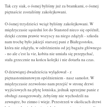
Tak czy siak, o ósmej byliśmy już za bramkami, o ósmej
piętnaście zostaliśmy zakolejkowani.
O ósmej trzydzieści wciąż byliśmy zakolejkowani. W
międzyczasie sąsiedni lot do Stansted nieco się opóźnił,
dzięki czemu prawie wszyscy na niego zdążyli - szkoda
nam trochę było jakiejś starszej pani z Białegostoku,
która nie zdążyła, w odróżnieniu od jej bagażu głównego
- no ale c'est la vie, kobita nie umiała się przepychać,
stała grzecznie na końcu kolejki i nie dotarła na czas.
O dziewiątej dwadzieścia wylądował - z
piętnastominutowym opóźnieniem - nasz samolot. W
międzyczasie zezwolono nam przejść w stronę drzwi
wyjściowych na płytę lotniska, jednak uprzejme panie z
obsługi zasugerowały, żebyśmy nie wychodzili na
zewnątrz, bo zimno i wieje. Przestrzeń w okolicach drzwi