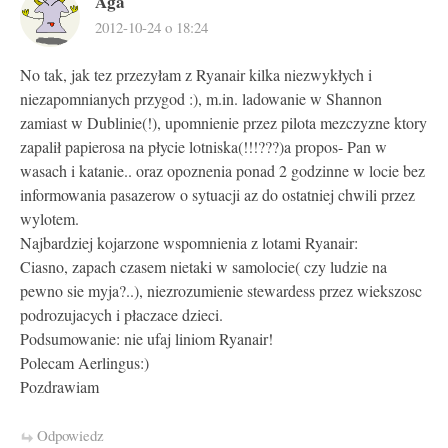
Aga
2012-10-24 o 18:24
No tak, jak tez przezyłam z Ryanair kilka niezwykłych i
niezapomnianych przygod :), m.in. ladowanie w Shannon
zamiast w Dublinie(!), upomnienie przez pilota mezczyzne ktory
zapalił papierosa na płycie lotniska(!!!???)a propos- Pan w
wasach i katanie.. oraz opoznenia ponad 2 godzinne w locie bez
informowania pasazerow o sytuacji az do ostatniej chwili przez
wylotem.
Najbardziej kojarzone wspomnienia z lotami Ryanair:
Ciasno, zapach czasem nietaki w samolocie( czy ludzie na
pewno sie myja?..), niezrozumienie stewardess przez wiekszosc
podrozujacych i płaczace dzieci.
Podsumowanie: nie ufaj liniom Ryanair!
Polecam Aerlingus:)
Pozdrawiam
Odpowiedz