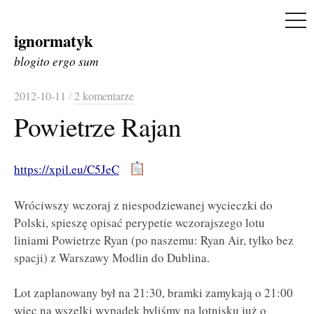
ME
ignormatyk
Skip
to
blogito ergo sum
content
2012-10-11
/
2 komentarze
Powietrze Rajan
https://xpil.eu/C5JeC
Wróciwszy wczoraj z niespodziewanej wycieczki do
Polski, spieszę opisać perypetie wczorajszego lotu
liniami Powietrze Ryan (po naszemu: Ryan Air, tylko bez
spacji) z Warszawy Modlin do Dublina.
Lot zaplanowany był na 21:30, bramki zamykają o 21:00
więc na wszelki wypadek byliśmy na lotnisku już o