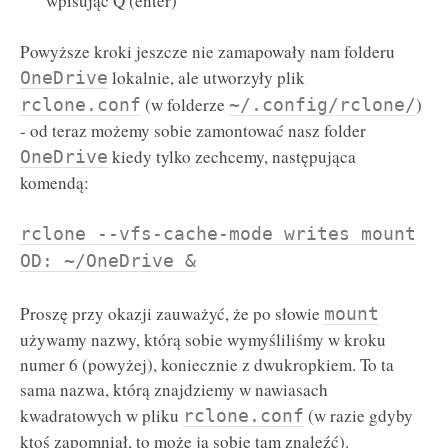
wpisując Q (enter)
Powyższe kroki jeszcze nie zamapowały nam folderu
lokalnie, ale utworzyły plik
OneDrive
(w folderze
)
rclone.conf
~/.config/rclone/
- od teraz możemy sobie zamontować nasz folder
kiedy tylko zechcemy, następująca
OneDrive
komendą:
rclone --vfs-cache-mode writes mount
OD: ~/OneDrive &
Proszę przy okazji zauważyć, że po słowie
mount
używamy nazwy, którą sobie wymyśliliśmy w kroku
numer 6 (powyżej), koniecznie z dwukropkiem. To ta
sama nazwa, którą znajdziemy w nawiasach
kwadratowych w pliku
(w razie gdyby
rclone.conf
ktoś zapomniał, to może ją sobie tam znaleźć).