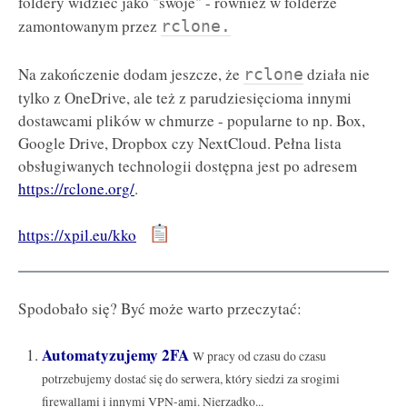
foldery widzieć jako "swoje" - również w folderze
zamontowanym przez
rclone.
Na zakończenie dodam jeszcze, że
działa nie
rclone
tylko z OneDrive, ale też z parudziesięcioma innymi
dostawcami plików w chmurze - popularne to np. Box,
Google Drive, Dropbox czy NextCloud. Pełna lista
obsługiwanych technologii dostępna jest po adresem
https://rclone.org/
.
https://xpil.eu/kko
Spodobało się? Być może warto przeczytać:
Automatyzujemy 2FA
W pracy od czasu do czasu
potrzebujemy dostać się do serwera, który siedzi za srogimi
firewallami i innymi VPN-ami. Nierzadko...