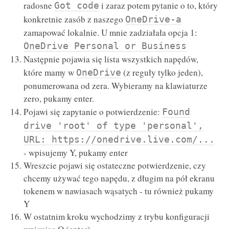
radosne
i zaraz potem pytanie o to, który
Got code
konkretnie zasób z naszego
OneDrive-a
zamapować lokalnie. U mnie zadziałała opcja 1:
OneDrive Personal or Business
Następnie pojawia się lista wszystkich napędów,
które mamy w
(z reguły tylko jeden),
OneDrive
ponumerowana od zera. Wybieramy na klawiaturze
zero, pukamy enter.
Pojawi się zapytanie o potwierdzenie:
Found
drive 'root' of type 'personal',
URL: https://onedrive.live.com/...
- wpisujemy Y, pukamy enter
Wreszcie pojawi się ostateczne potwierdzenie, czy
chcemy używać tego napędu, z długim na pół ekranu
tokenem w nawiasach wąsatych - tu również pukamy
Y
W ostatnim kroku wychodzimy z trybu konfiguracji