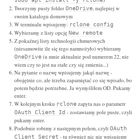
Tworzymy pusty folder
, najlepiej w
OneDrive
swoim katalogu domowym
W terminalu wpisujemy:
rclone config
Wybieramy z listy opcję
New remote
Z pokaźnej listy technologii chmurowych
(niesamowite ile się tego namnożyło) wybieramy
(u mnie aktualnie pod numerem 22, nie
OneDrive
wiem czy to jest na stałe czy się zmienia...)
Na pytanie o nazwę wpisujemy jakąś nazwę -
obojętnie co, ale trzeba zapamiętać co się wpisało, bo
potem będzie potrzebne. Ja wymyśliłem OD. Pukamy
enter.
W kolejnym kroku
zapyta nas o parametr
rclone
- zostawiamy pole puste, czyli
OAuth Client Id
pukamy enter.
Podobnie robimy z następnym polem, czyli
OAuth
- tu również nic nie wpisujemy
Client Secret