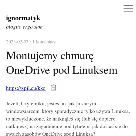
ME
ignormatyk
Skip
to
blogito ergo sum
content
2023-02-03
/
1 komentarz
Montujemy chmurę
OneDrive pod Linuksem
https://xpil.eu/kko
Jeżeli, Czytelniku, jesteś tak jak ja starym
windowsiarzem, który sporadycznie tylko używa Linuksa,
to niewykluczone, że natknąłeś się (lub się dopiero
natkniesz) na zagadnienie pod tytułem: jak dostać się do
swoich zasobów OneDrive spod Linuksa?