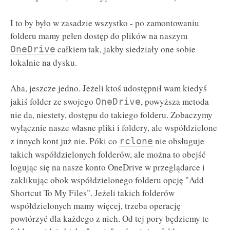
I to by było w zasadzie wszystko - po zamontowaniu
folderu mamy pełen dostęp do plików na naszym
całkiem tak, jakby siedziały one sobie
OneDrive
lokalnie na dysku.
Aha, jeszcze jedno. Jeżeli ktoś udostępnił wam kiedyś
jakiś folder ze swojego
, powyższa metoda
OneDrive
nie da, niestety, dostępu do takiego folderu. Zobaczymy
wyłącznie nasze własne pliki i foldery, ale współdzielone
z innych kont już nie. Póki co
nie obsługuje
rclone
takich współdzielonych folderów, ale można to obejść
logując się na nasze konto OneDrive w przeglądarce i
zaklikując obok współdzielonego folderu opcję "Add
Shortcut To My Files". Jeżeli takich folderów
współdzielonych mamy więcej, trzeba operację
powtórzyć dla każdego z nich. Od tej pory będziemy te