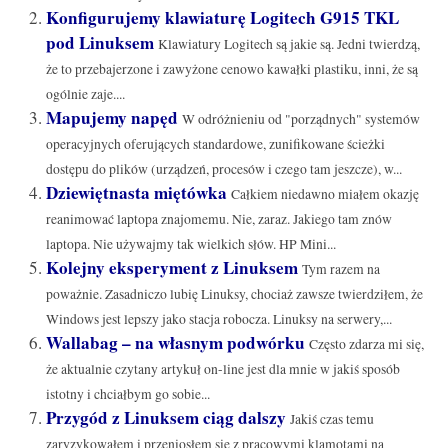
Konfigurujemy klawiaturę Logitech G915 TKL
pod Linuksem
Klawiatury Logitech są jakie są. Jedni twierdzą,
że to przebajerzone i zawyżone cenowo kawałki plastiku, inni, że są
ogólnie zaje....
Mapujemy napęd
W odróżnieniu od "porządnych" systemów
operacyjnych oferujących standardowe, zunifikowane ścieżki
dostępu do plików (urządzeń, procesów i czego tam jeszcze), w...
Dziewiętnasta miętówka
Całkiem niedawno miałem okazję
reanimować laptopa znajomemu. Nie, zaraz. Jakiego tam znów
laptopa. Nie używajmy tak wielkich słów. HP Mini...
Kolejny eksperyment z Linuksem
Tym razem na
poważnie. Zasadniczo lubię Linuksy, chociaż zawsze twierdziłem, że
Windows jest lepszy jako stacja robocza. Linuksy na serwery,...
Wallabag – na własnym podwórku
Często zdarza mi się,
że aktualnie czytany artykuł on-line jest dla mnie w jakiś sposób
istotny i chciałbym go sobie...
Przygód z Linuksem ciąg dalszy
Jakiś czas temu
zaryzykowałem i przeniosłem się z pracowymi klamotami na