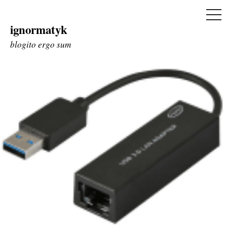
ME
ignormatyk
Skip
to
blogito ergo sum
content