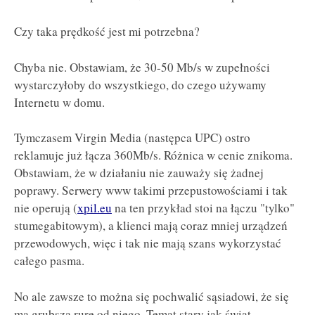
Czy taka prędkość jest mi potrzebna?
Chyba nie. Obstawiam, że 30-50 Mb/s w zupełności
wystarczyłoby do wszystkiego, do czego używamy
Internetu w domu.
Tymczasem Virgin Media (następca UPC) ostro
reklamuje już łącza 360Mb/s. Różnica w cenie znikoma.
Obstawiam, że w działaniu nie zauważy się żadnej
poprawy. Serwery www takimi przepustowościami i tak
nie operują (
xpil.eu
na ten przykład stoi na łączu "tylko"
stumegabitowym), a klienci mają coraz mniej urządzeń
przewodowych, więc i tak nie mają szans wykorzystać
całego pasma.
No ale zawsze to można się pochwalić sąsiadowi, że się
ma grubszą rurę od niego. Temat stary jak świat...