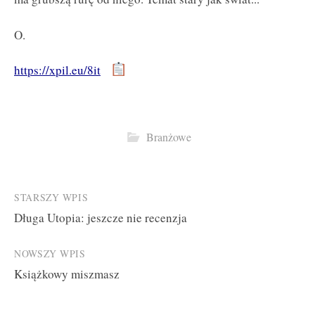
O.
https://xpil.eu/8it
Branżowe
Post
STARSZY WPIS
Długa Utopia: jeszcze nie recenzja
navigation
NOWSZY WPIS
Książkowy miszmasz