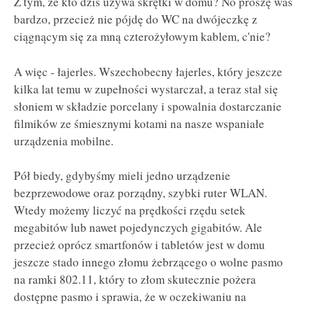
Z tym, że kto dziś używa skrętki w domu? No proszę was
bardzo, przecież nie pójdę do WC na dwójeczkę z
ciągnącym się za mną czterożyłowym kablem, c'nie?
A więc - łajerles. Wszechobecny łajerles, który jeszcze
kilka lat temu w zupełności wystarczał, a teraz stał się
słoniem w składzie porcelany i spowalnia dostarczanie
filmików ze śmiesznymi kotami na nasze wspaniałe
urządzenia mobilne.
Pół biedy, gdybyśmy mieli jedno urządzenie
bezprzewodowe oraz porządny, szybki ruter WLAN.
Wtedy możemy liczyć na prędkości rzędu setek
megabitów lub nawet pojedynczych gigabitów. Ale
przecież oprócz smartfonów i tabletów jest w domu
jeszcze stado innego złomu żebrzącego o wolne pasmo
na ramki 802.11, który to złom skutecznie pożera
dostępne pasmo i sprawia, że w oczekiwaniu na