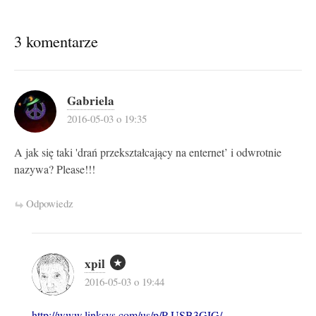
3 komentarze
Gabriela
2016-05-03 o 19:35
A jak się taki 'drań przekształcający na enternet’ i odwrotnie
nazywa? Please!!!
Odpowiedz
xpil
2016-05-03 o 19:44
http://www.linksys.com/us/p/P-USB3GIG/