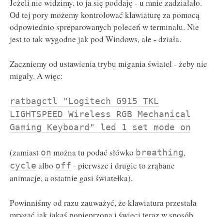
Jeżeli nie widzimy, to ja się poddaję - u mnie zadziałało.
Od tej pory możemy kontrolować klawiaturę za pomocą
odpowiednio spreparowanych poleceń w terminalu. Nie
jest to tak wygodne jak pod Windows, ale - działa.
Zaczniemy od ustawienia trybu migania świateł - żeby nie
migały. A więc:
ratbagctl "Logitech G915 TKL
LIGHTSPEED Wireless RGB Mechanical
Gaming Keyboard" led 1 set mode on
(zamiast
można tu podać słówko
,
on
breathing
albo
- pierwsze i drugie to zrąbane
cycle
off
animacje, a ostatnie gasi światełka).
Powinniśmy od razu zauważyć, że klawiatura przestała
mrygać jak jakaś popieprzona i świeci teraz w sposób