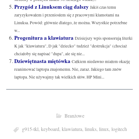
Przygód z Linuksem ciąg dalszy
Jakiś czas temu
zaryzykowałem i przeniosłem się z pracowymi klamotami na
Linuksa. Powód: głównie dlatego, że można. Wszystkie potrzebne
w...
Progenitura a klawiatura
Dzisiejszy wpis sponsorują literki
K jak "klawiatura", D jak "dziecko" tudzież "destrukcja" (chociaż
chciałoby się napisać "dupa", ale się nie...
Dziewiętnasta miętówka
Całkiem niedawno miałem okazję
reanimować laptopa znajomemu. Nie, zaraz. Jakiego tam znów
laptopa. Nie używajmy tak wielkich słów. HP Mini...
Branżowe
g915-tkl
,
keyboard
,
klawiatura
,
linuks
,
linux
,
logitech