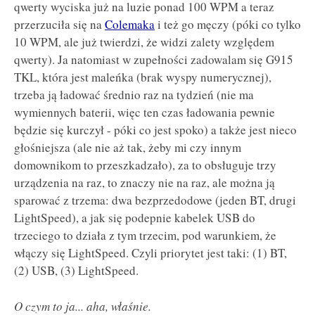
qwerty wyciska już na luzie ponad 100 WPM a teraz
przerzuciła się na
Colemaka
i też go męczy (póki co tylko
10 WPM, ale już twierdzi, że widzi zalety względem
qwerty). Ja natomiast w zupełności zadowalam się G915
TKL, która jest maleńka (brak wyspy numerycznej),
trzeba ją ładować średnio raz na tydzień (nie ma
wymiennych baterii, więc ten czas ładowania pewnie
będzie się kurczył - póki co jest spoko) a także jest nieco
głośniejsza (ale nie aż tak, żeby mi czy innym
domownikom to przeszkadzało), za to obsługuje trzy
urządzenia na raz, to znaczy nie na raz, ale można ją
sparować z trzema: dwa bezprzedodowe (jeden BT, drugi
LightSpeed), a jak się podepnie kabelek USB do
trzeciego to działa z tym trzecim, pod warunkiem, że
włączy się LightSpeed. Czyli priorytet jest taki: (1) BT,
(2) USB, (3) LightSpeed.
O czym to ja... aha, właśnie.