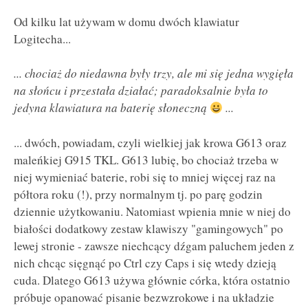
Od kilku lat używam w domu dwóch klawiatur
Logitecha...
... chociaż do niedawna były trzy, ale mi się jedna wygięła
na słońcu i przestała działać; paradoksalnie była to
jedyna klawiatura na baterię słoneczną
...
... dwóch, powiadam, czyli wielkiej jak krowa G613 oraz
maleńkiej G915 TKL. G613 lubię, bo chociaż trzeba w
niej wymieniać baterie, robi się to mniej więcej raz na
półtora roku (!), przy normalnym tj. po parę godzin
dziennie użytkowaniu. Natomiast wpienia mnie w niej do
białości dodatkowy zestaw klawiszy "gamingowych" po
lewej stronie - zawsze niechcący dźgam paluchem jeden z
nich chcąc sięgnąć po Ctrl czy Caps i się wtedy dzieją
cuda. Dlatego G613 używa głównie córka, która ostatnio
próbuje opanować pisanie bezwzrokowe i na układzie