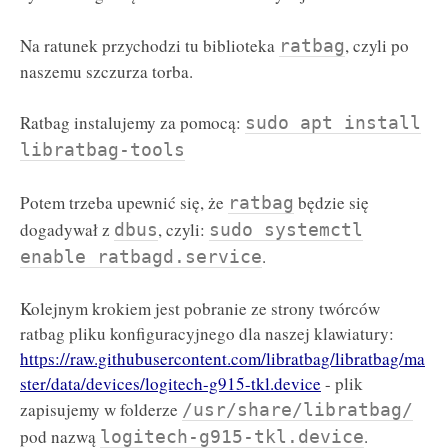
Na ratunek przychodzi tu biblioteka
, czyli po
ratbag
naszemu szczurza torba.
Ratbag instalujemy za pomocą:
sudo apt install
libratbag-tools
Potem trzeba upewnić się, że
będzie się
ratbag
dogadywał z
, czyli:
dbus
sudo systemctl
.
enable ratbagd.service
Kolejnym krokiem jest pobranie ze strony twórców
ratbag pliku konfiguracyjnego dla naszej klawiatury:
https://raw.githubusercontent.com/libratbag/libratbag/ma
ster/data/devices/logitech-g915-tkl.device
- plik
zapisujemy w folderze
/usr/share/libratbag/
pod nazwą
.
logitech-g915-tkl.device