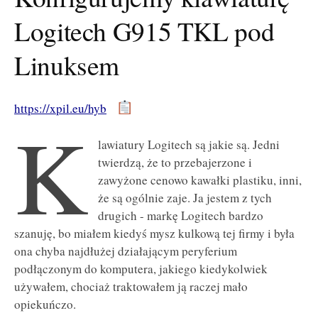
Logitech G915 TKL pod
Linuksem
https://xpil.eu/hyb
K
lawiatury Logitech są jakie są. Jedni
twierdzą, że to przebajerzone i
zawyżone cenowo kawałki plastiku, inni,
że są ogólnie zaje. Ja jestem z tych
drugich - markę Logitech bardzo
szanuję, bo miałem kiedyś mysz kulkową tej firmy i była
ona chyba najdłużej działającym peryferium
podłączonym do komputera, jakiego kiedykolwiek
używałem, chociaż traktowałem ją raczej mało
opiekuńczo.