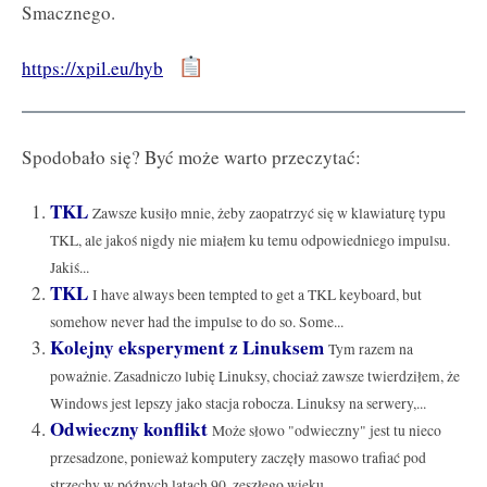
Smacznego.
https://xpil.eu/hyb
Spodobało się? Być może warto przeczytać:
TKL
Zawsze kusiło mnie, żeby zaopatrzyć się w klawiaturę typu
TKL, ale jakoś nigdy nie miałem ku temu odpowiedniego impulsu.
Jakiś...
TKL
I have always been tempted to get a TKL keyboard, but
somehow never had the impulse to do so. Some...
Kolejny eksperyment z Linuksem
Tym razem na
poważnie. Zasadniczo lubię Linuksy, chociaż zawsze twierdziłem, że
Windows jest lepszy jako stacja robocza. Linuksy na serwery,...
Odwieczny konflikt
Może słowo "odwieczny" jest tu nieco
przesadzone, ponieważ komputery zaczęły masowo trafiać pod
strzechy w późnych latach 90. zeszłego wieku,...