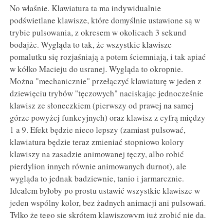
No właśnie. Klawiatura ta ma indywidualnie
podświetlane klawisze, które domyślnie ustawione są w
trybie pulsowania, z okresem w okolicach 3 sekund
bodajże. Wygląda to tak, że wszystkie klawisze
pomalutku się rozjaśniają a potem ściemniają, i tak apiać
w kółko Macieju do usranej. Wygląda to okropnie.
Można "mechanicznie" przełączyć klawiaturę w jeden z
dziewięciu trybów "tęczowych" naciskając jednocześnie
klawisz ze słoneczkiem (pierwszy od prawej na samej
górze powyżej funkcyjnych) oraz klawisz z cyfrą między
1 a 9. Efekt będzie nieco lepszy (zamiast pulsować,
klawiatura będzie teraz zmieniać stopniowo kolory
klawiszy na zasadzie animowanej tęczy, albo robić
pierdylion innych równie animowanych durnot), ale
wygląda to jednak badziewnie, tanio i jarmarcznie.
Ideałem byłoby po prostu ustawić wszystkie klawisze w
jeden wspólny kolor, bez żadnych animacji ani pulsowań.
Tylko że tego się skrótem klawiszowym już zrobić nie da.