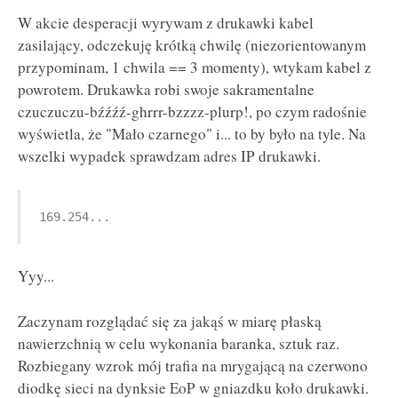
W akcie desperacji wyrywam z drukawki kabel
zasilający, odczekuję krótką chwilę (niezorientowanym
przypominam, 1 chwila == 3 momenty), wtykam kabel z
powrotem. Drukawka robi swoje sakramentalne
czuczuczu-bźźźź-ghrrr-bzzzz-plurp!, po czym radośnie
wyświetla, że "Mało czarnego" i... to by było na tyle. Na
wszelki wypadek sprawdzam adres IP drukawki.
169.254...
Yyy...
Zaczynam rozglądać się za jakąś w miarę płaską
nawierzchnią w celu wykonania baranka, sztuk raz.
Rozbiegany wzrok mój trafia na mrygającą na czerwono
diodkę sieci na dynksie EoP w gniazdku koło drukawki.