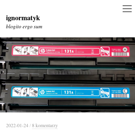
ME
ignormatyk
Skip
to
blogito ergo sum
content
2022-01-24
/
8 komentarzy