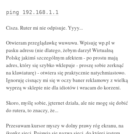
ping 192.168.1.1
Cisza. Ruter mi nie odpisuje. Yyyy...
Otwieram przeglądawkę wuwuwu. Wpisuję wp.pl w
pasku adresu (nie dlatego, żebym darzył Wirtualną
Polskę jakimś szczególnym afektem - po prostu mają
adres, który się szybko wklepuje - proszę sobie zerknąć
na klawiaturę) - otwiera się praktycznie natychmiastowo.
Ignoruję cisnący mi się w oczy baner reklamowy z wielką
wyprzą w sklepie nie dla idiotów i wracam do korzeni.
Skoro, myślę sobie, jęternet działa, ale nie mogę się dobić
do rutera, to znaczy, że...
Przesuwam kursor myszy w dolny prawy róg ekranu, na
ikonkę sieci. Pojawia się nazwa sieci, do której jestem