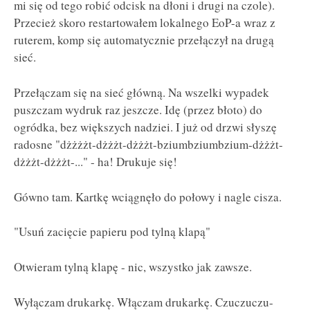
mi się od tego robić odcisk na dłoni i drugi na czole).
Przecież skoro restartowałem lokalnego EoP-a wraz z
ruterem, komp się automatycznie przełączył na drugą
sieć.
Przełączam się na sieć główną. Na wszelki wypadek
puszczam wydruk raz jeszcze. Idę (przez błoto) do
ogródka, bez większych nadziei. I już od drzwi słyszę
radosne "dżżżżt-dżżżt-dżżżt-bziumbziumbzium-dżżżt-
dżżżt-dżżżt-..." - ha! Drukuje się!
Gówno tam. Kartkę wciągnęło do połowy i nagle cisza.
"Usuń zacięcie papieru pod tylną klapą"
Otwieram tylną klapę - nic, wszystko jak zawsze.
Wyłączam drukarkę. Włączam drukarkę. Czuczuczu-