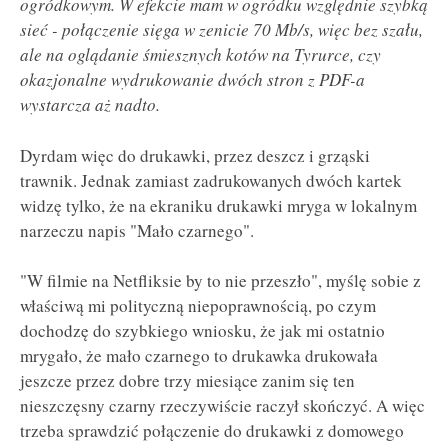
ogródkowym. W efekcie mam w ogródku względnie szybką
sieć - połączenie sięga w zenicie 70 Mb/s, więc bez szału,
ale na oglądanie śmiesznych kotów na Tyrurce, czy
okazjonalne wydrukowanie dwóch stron z PDF-a
wystarcza aż nadto.
Dyrdam więc do drukawki, przez deszcz i grząski
trawnik. Jednak zamiast zadrukowanych dwóch kartek
widzę tylko, że na ekraniku drukawki mryga w lokalnym
narzeczu napis "Mało czarnego".
"W filmie na Netfliksie by to nie przeszło", myślę sobie z
właściwą mi polityczną niepoprawnością, po czym
dochodzę do szybkiego wniosku, że jak mi ostatnio
mrygało, że mało czarnego to drukawka drukowała
jeszcze przez dobre trzy miesiące zanim się ten
nieszczęsny czarny rzeczywiście raczył skończyć. A więc
trzeba sprawdzić połączenie do drukawki z domowego