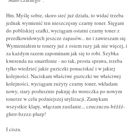
Hm. Myślę sobie, skoro sieć już działa, to widać trzeba
jednak wymienić ten nieszczęsny czarny toner. Sięgam
do pobliskiej szafki, wyciągam ostatni czarny toner z
przedkowidowych jeszcze zapasów... no i zawieszam się.
Wymieniałem te tonery już z osiem razy jak nie więcej, i
za każdym razem zapominam jak się to robi. Szybka
kwerenda na smartfonie - no tak, prosta sprawa, trzeba
tylko wiedzieć jakie guziczki ponaciskać i w jakiej
kolejności. Naciskam właściwe guziczki we właściwej
kolejności, wyciągam zużyty czarny toner, wkładam
nowy, stary posłusznie pakuję do woreczka po nowym
tonerze w celu poźniejszej utylizacji. Zamykam
wszystkie klapy, włączam zasilanie... czuczuczu-bźźźź-
ghrrr-bzzzz-plurp!
I cisza.