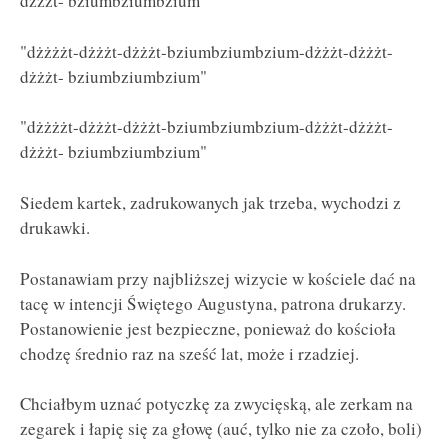
dżżżt- bziumbziumbzium"
"dżżżżt-dżżżt-dżżżt-bziumbziumbzium-dżżżt-dżżżt-
dżżżt- bziumbziumbzium"
"dżżżżt-dżżżt-dżżżt-bziumbziumbzium-dżżżt-dżżżt-
dżżżt- bziumbziumbzium"
Siedem kartek, zadrukowanych jak trzeba, wychodzi z
drukawki.
Postanawiam przy najbliższej wizycie w kościele dać na
tacę w intencji Świętego Augustyna, patrona drukarzy.
Postanowienie jest bezpieczne, ponieważ do kościoła
chodzę średnio raz na sześć lat, może i rzadziej.
Chciałbym uznać potyczkę za zwycięską, ale zerkam na
zegarek i łapię się za głowę (auć, tylko nie za czoło, boli)