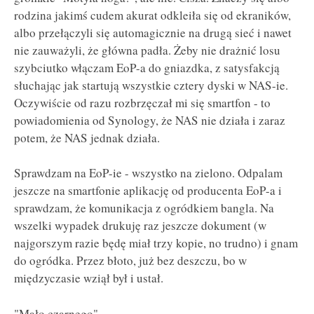
rodzina jakimś cudem akurat odkleiła się od ekraników,
albo przełączyli się automagicznie na drugą sieć i nawet
nie zauważyli, że główna padła. Żeby nie drażnić losu
szybciutko włączam EoP-a do gniazdka, z satysfakcją
słuchając jak startują wszystkie cztery dyski w NAS-ie.
Oczywiście od razu rozbrzęczał mi się smartfon - to
powiadomienia od Synology, że NAS nie działa i zaraz
potem, że NAS jednak działa.
Sprawdzam na EoP-ie - wszystko na zielono. Odpalam
jeszcze na smartfonie aplikację od producenta EoP-a i
sprawdzam, że komunikacja z ogródkiem bangla. Na
wszelki wypadek drukuję raz jeszcze dokument (w
najgorszym razie będę miał trzy kopie, no trudno) i gnam
do ogródka. Przez błoto, już bez deszczu, bo w
międzyczasie wziął był i ustał.
"Mało czarnego".