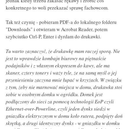
jednak kiedy trzeba zakasać rękawy i zrobić coś
konkretnego to woli przekazać sprawę fachowcom.
Tak też czynię - pobieram PDF-a do lokalnego folderu
"Downloads" i otwieram w Acrobat Reader, potem
szybciutko Ctrl-P, Enter i dyrdam do drukawki.
Tu warto zaznaczyć, że drukawkę mam raczej sporą. Nie
jest to wprawdzie kombajn biurowy na piętnaście
podajników i z własnym ekspresem do kawy, ale ma
skaner, cztery tonery i waży tyle, że na samą myśl o jej
przeniesieniu zaczyna mnie łupać w krzyżach. W związku
z tym, żeby nie marnować miejsca w domu, drukawka stoi
sobie w osobnym domku w ogródku. Domek jest
podłączony do sieci za pomocą technologii EoP czyli
Ethernet-over-Powerline, czyli jeden dynks siedzi w
gniazdku elektrycznym w domu koło rutera, podpięty doń
skrętką, a drugi identyczny dynks - w gniazdku w domku