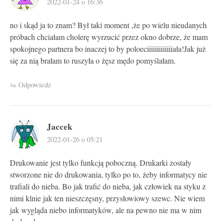
2022-01-24 o 16:36
no i skąd ja to znam? Był taki moment ,że po wielu nieudanych
próbach chciałam cholerę wyrzucić przez okno dobrze, że mam
spokojnego partnera bo inaczej to by poloeciiiiiiiiiiiiiała!Jak już
się za nią brałam to ruszyła o żęsz mędo pomyślałam.
Odpowiedz
Jaccek
2022-01-26 o 05:21
Drukowanie jest tylko funkcją poboczną. Drukarki zostały
stworzone nie do drukowania, tylko po to, żeby informatycy nie
trafiali do nieba. Bo jak trafić do nieba, jak człowiek na styku z
nimi klnie jak ten nieszczęsny, przysłowiowy szewc. Nie wiem
jak wygląda niebo informatyków, ale na pewno nie ma w nim