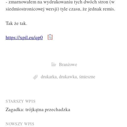
- zmarnowałem na wydrukowaniu tych dwóch stron (w
siedmiostronicowej wersji) tyle czasu, że jednak remis.
Tak że tak.
https://xpil.eu/qp0
Branżowe
drukarka
,
drukawka
,
śmieszne
Post
STARSZY WPIS
Zagadka: trójkątna przechadzka
navigation
NOWSZY WPIS