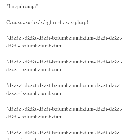
"Inicjalizacja"
Czuczuczu-bźźźź-ghrrr-bzzzz-plurp!
"dżżżżt-dżżżt-dżżżt-bziumbziumbzium-dżżżt-dżżżt-
dżżżt- bziumbziumbzium"
"dżżżżt-dżżżt-dżżżt-bziumbziumbzium-dżżżt-dżżżt-
dżżżt- bziumbziumbzium"
"dżżżżt-dżżżt-dżżżt-bziumbziumbzium-dżżżt-dżżżt-
dżżżt- bziumbziumbzium"
"dżżżżt-dżżżt-dżżżt-bziumbziumbzium-dżżżt-dżżżt-
dżżżt- bziumbziumbzium"
"dżżżżt-dżżżt-dżżżt-bziumbziumbzium-dżżżt-dżżżt-