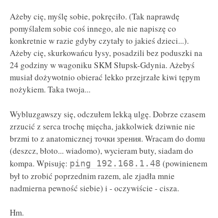
Ażeby cię, myślę sobie, pokręciło. (Tak naprawdę
pomyślałem sobie coś innego, ale nie napiszę co
konkretnie w razie gdyby czytały to jakieś dzieci...).
Ażeby cię, skurkowańcu łysy, posadzili bez poduszki na
24 godziny w wagoniku SKM Słupsk-Gdynia. Ażebyś
musiał dożywotnio obierać lekko przejrzałe kiwi tępym
nożykiem. Taka twoja...
Wybluzgawszy się, odczułem lekką ulgę. Dobrze czasem
zrzucić z serca trochę mięcha, jakkolwiek dziwnie nie
brzmi to z anatomicznej точки зрения. Wracam do domu
(deszcz, błoto... wiadomo), wycieram buty, siadam do
kompa. Wpisuję:
(powinienem
ping 192.168.1.48
był to zrobić poprzednim razem, ale zjadła mnie
nadmierna pewność siebie) i - oczywiście - cisza.
Hm.