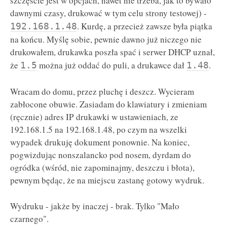
szczęście jest w opcjach, nawet nie trzeba, jak to bywało
dawnymi czasy, drukować w tym celu strony testowej) -
. Kurdę, a przecież zawsze była piątka
192.168.1.48
na końcu. Myślę sobie, pewnie dawno już niczego nie
drukowałem, drukawka poszła spać i serwer DHCP uznał,
że
można już oddać do puli, a drukawce dał
.
1.5
1.48
Wracam do domu, przez pluchę i deszcz. Wycieram
zabłocone obuwie. Zasiadam do klawiatury i zmieniam
(ręcznie) adres IP drukawki w ustawieniach, ze
192.168.1.5 na 192.168.1.48, po czym na wszelki
wypadek drukuję dokument ponownie. Na koniec,
pogwizdując nonszalancko pod nosem, dyrdam do
ogródka (wśród, nie zapominajmy, deszczu i błota),
pewnym będąc, że na miejscu zastanę gotowy wydruk.
Wydruku - jakże by inaczej - brak. Tylko "Mało
czarnego".