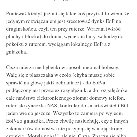
Ponieważ kiedyś już mi się takie coś przytrafiło wiem, że
jedynym rozwiązaniem jest zresetować dynks EoP na
drugim końcu, czyli ten przy ruterze. Wracam (wśród
pluchy i błocka) do domu, wycieram buty, wchodzę do
pokoiku z ruterem, wyciągam lokalnego EoP-a z
gniazdka...
Cisza uderza me bębenki w sposób nieomal bolesny.
Walę się z płaszczaka w czoło (chyba muszę sobie
sprawić na głowę jakiś ochraniacz) - do EoP-a
podłączony jest przecież rozgałęźnik, a do rozgałęźnika -
całe mnóstwo elektronicznego złomu: domowy telefon,
ruter, skrzyneczka NAS, kontroler do smart-świateł i Bill
jeden wie co jeszcze. Wszystko to zamiera po wyjęciu
EoP-a z gniazdka. Przez chwilę nasłuchuję, czy z innych
zakamarków domostwa nie posypią się w moją stronę
gromkie "Motyla noga!", ale nie. Cisza. Znaczy się albo