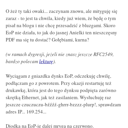
O żeż ty taki owaki... zaczynam znowu, ale mityguję się
zaraz - to jest ta chwila, kiedy już wiem, że będę o tym
pisał na blogu i nie chcę przesadzić z bluzgami. Skoro
EoP nie działa, to jak do jasnej Anielki ten nieszczęsny
PDF ma się tu dostać? Gołębiami, kurna?
(w ramach dygresji, jeżeli nie znasz jeszcze RFC2549,
bardzo polecam
lekturę
).
Wyciągam z gniazdka dynks EoP, odczekuję chwilę,
podłączam go z powrotem. Przy okazji restartuję też
drukawkę, która jest do tego dynksu podpięta zarówno
skrętką Ethernet, jak też zasilaniem. Wysłuchuję raz
jeszcze czuczuczu-bźźźź-ghrrr-bzzzz-plurp!, sprawdzam
adres IP... 169.254...
Diodka na EoP-ie dalej mryga na czerwono.